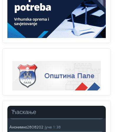
Анонимно2807895
јуче
12:18
Drzi pod kontrolom tri stvari jezik,karakter i
ponasanje...Uzivotu brani tri stvari:cast,prijatelja i
slabije.Iz
zivota iskljuci tri stvari uvredu,neznanje
i
zavist.Sve
dok si ziv gaji tri stvari
dobrotu,pamet i prijateljstvo!!
Анонимно2806721
јуче
12:39
791 BiH nije priznala Kosovo kao nezavisnu
državu jer genocidna tvorevina pravi smetnju a
recimo Srbija je davno
priznala.Na
svakom
proizvodu iz Srbije stoji -uvoznik za Kosovo
Анонимно2806721
јуче
12:45
Sve i da se nekim čudom vojska Srbije "vrati" na
Kosovo-kome će se vratiti? Gdje je dobrodošla i
koga da brani? A imamo vojsku Kosova kojoj
Ћаскање
želimo svako dobro i da se što bolje opreme
Анонимно2808202
јуче
1:38