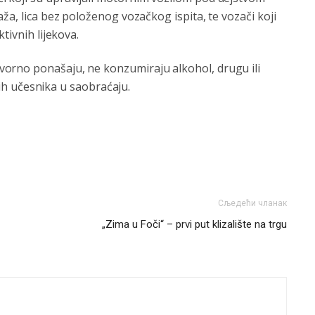
ža, lica bez položenog vozačkog ispita, te vozači koji
tivnih lijekova.
orno ponašaju, ne konzumiraju alkohol, drugu ili
ugih učesnika u saobraćaju.
Сљедећи чланак
„Zima u Foči“ – prvi put klizalište na trgu