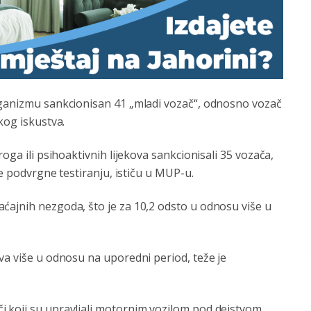
rganizmu sankcionisan 41 „mladi vozač“, odnosno vozač
kog iskustva.
oga ili psihoaktivnih lijekova sankcionisali 35 vozača,
se podvrgne testiranju, ističu u MUP-u.
ćajnih nezgoda, što je za 10,2 odsto u odnosu više u
va više u odnosu na uporedni period, teže je
i koji su upravljali motornim vozilom pod dejstvom