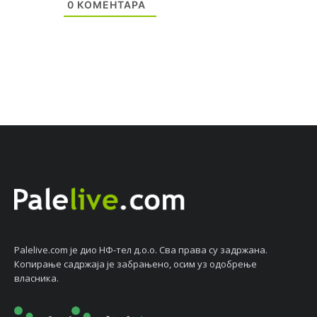
0
КОМЕНТАРА
Palelive.com јe дио НФ-тeл д.о.о. Сва права су задржана.
Копирањe садржаја јe забрањeно, осим уз одобрeњe
власника.