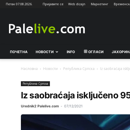
Петак 07.08.2026.
Пријавите се
Web dizajn
Маркетинг
Временск
Palelive.com
ПОЧЕТНА
НОВОСТИ
INFO
ОГЛАСИ
ЈАХОРИН
Насловна
Новости
Рeпублика Српска
Iz saobraćaja iskl
Рeпублика Српска
Iz saobraćaja isključeno 9
Urednik2 Palelive.com
-
07/12/2021