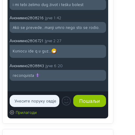
i mi tebi želimo dug život i tešku bolest
Анонимно2808216
јуче
1:42
Akò se prevede...manji umro nego sto se rodio.
Анонимно2806721
јуче
2:27
Kuniocu ide q u guz...
Анонимно2808843
јуче
6:20
reconquista
Прилагоди