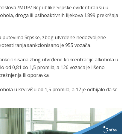
poslova /MUP/ Republike Srpske evidentirali su u
hola, droga ili psihoaktivnih lijekova 1.899 prekršaja
 na putevima Srpske, zbog utvrđene nedozvoljene
lkotestiranja sankcionisano je 955 vozača.
ankcionisana zbog utvrđene koncentracije alkohola u
lo od 0,81 do 1,5 promila, a 126 vozača je lišeno
režnjenja ili oporavka.
hola u krvi višu od 1,5 promila, a 17 je odbijalo da se