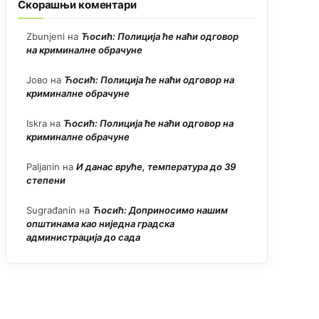
Скорашњи коментари
Zbunjeni
на
Ћосић: Полиција ће наћи одговор
на криминалне обрачуне
Јово
на
Ћосић: Полиција ће наћи одговор на
криминалне обрачуне
Iskra
на
Ћосић: Полиција ће наћи одговор на
криминалне обрачуне
Paljanin
на
И данас вруће, температура до 39
степени
Sugrađanin
на
Ћосић: Доприносимо нашим
општинама као ниједна градска
администрација до сада