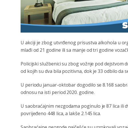
U akciji je zbog utvrđenog prisustva alkohola u o
mlađi od 21 godine ili sa manje od tri godine vozač
Policijski službenici su zbog vožnje pod dejstvom dr
od kojih su dva bila pozitivna, dok je 33 odbilo da 
U periodu januar-oktobar dogodilo se 8.168 saobra
odnosu na isti period 2020. godine.
U saobraćajnim nezgodama poginulo je 87 lica ili d
povrijeđeno 448 lica, a lakše 2.145 lica.
Saobraćajne nezgode najčešće su uzrokovali vozač