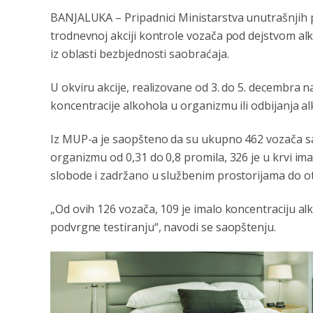
BANJALUKA – Pripadnici Ministarstva unutrašnjih 
trodnevnoj akciji kontrole vozača pod dejstvom alko
iz oblasti bezbjednosti saobraćaja.
U okviru akcije, realizovane od 3. do 5. decembra
koncentracije alkohola u organizmu ili odbijanja a
Iz MUP-a je saopšteno da su ukupno 462 vozača s
organizmu od 0,31 do 0,8 promila, 326 je u krvi ima
slobode i zadržano u službenim prostorijama do ot
„Od ovih 126 vozača, 109 je imalo koncentraciju alko
podvrgne testiranju“, navodi se saopštenju.