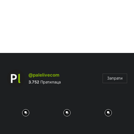
@palelivecom
Запрати
3.752
Пратилаца