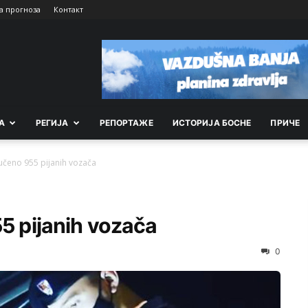
а прогноза
Контакт
А
РEГИЈА
РEПОРТАЖE
ИСТОРИЈА БОСНЕ
ПРИЧЕ
jučeno 955 pijanih vozača
55 pijanih vozača
0