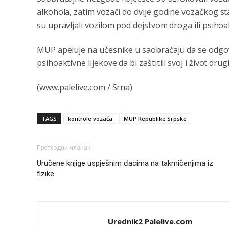
alkohola, zatim vozači do dvije godine vozačkog sta
su upravljali vozilom pod dejstvom droga ili psihoak
MUP apeluje na učesnike u saobraćaju da se odgov
psihoaktivne lijekove da bi zaštitili svoj i život dr
(www.palelive.com / Srna)
TAGS
kontrole vozača
MUP Republike Srpske
Претходни чланак
Uručene knjige uspješnim đacima na takmičenjima iz
fizike
Urednik2 Palelive.com