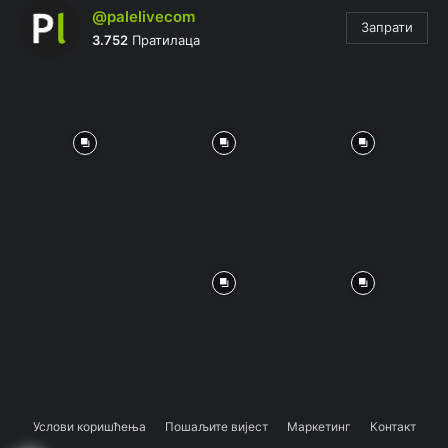
@palelivecom
Запрати
3.752
Пратилаца
Услови коришћења
Пошаљите вијест
Маркетинг
Контакт