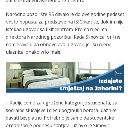
administrativni asistent u Exit centru.
Анонимно2798636
8/4/2026
5:23
Marcelo debiliiii
Narodno pozorište RS davalo je do ove godine pedeset
odsto popusta za predstave na ISIC kartice, dok im nije
Анонимно2022778
8/4/2026
9:55
istekao ugovor sa Exit centrom. Prema riječima
mamu vam **bem papansku!!!!
direktora Narodnog pozorišta, Rada Simovića, oni ne
namjeravaju da obnove ovaj ugovor, jer su cijene
Анонимно2553747
јуче
5:42
ulaznica ionako vrlo male.
Narode.nemogu
da vjerujem dokle smo doš
li.ako
neznate danas slavimo svjetski dan semafora.
Анонимно2798926
јуче
6:48
Pohvala za Vodovod Pale što su smanjili isporuku vode
sarajevu kako bi količine vode bile dovoljne za građane
Pala. Vijest objavio klix
– Radije ćemo za ugrožene kategorije studenata, za
Анонимно2798926
јуче
6:49
socijalne slučajeve i djecu poginulih boraca ulaznice
Uvijek se mora na prvo mjesto staviti svoj građanin i
davati besplatno. Potrebno je samo da studentske
svoj grad
organizacije podnesu zahtjev – izjavio je Simović.