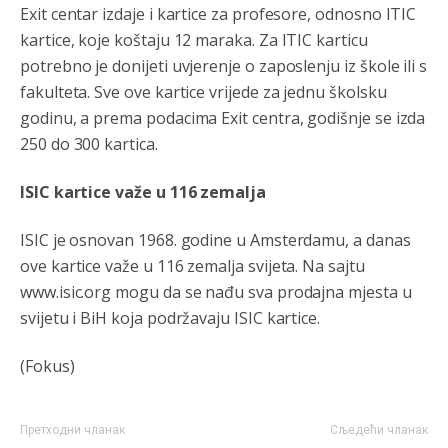
Exit centar izdaje i kartice za profesore, odnosno ITIC
Анонимно2798926
јуче
10:04
kartice, koje koštaju 12 maraka. Za ITIC karticu
Opšte je poznato da se voda prodaje i to nije problem
potrebno je donijeti uvjerenje o zaposlenju iz škole ili s
niti iko pravi problem oko toga. Ovdje je u pitanju
odgovornost vodovoda prema primarni korisnicima
fakulteta. Sve ove kartice vrijede za jednu školsku
njihove usluge koju građani Pala isto tako plaćaju.
godinu, a prema podacima Exit centra, godišnje se izda
250 do 300 kartica.
Анонимно2801129
јуче
11:08
Vodovodu je primaran novac koji sigurno dobija iz
ISIC kartice važe u 116 zemalja
Kantona.Seljac
i koji žive u Palama (kakvi građani kad je
sve šljeglo) ionako slabo plaćaju vodu
ISIC je osnovan 1968. godine u Amsterdamu, a danas
Анонимно2798926
јуче
11:17
ove kartice važe u 116 zemalja svijeta. Na sajtu
Neka ste Vi građanin da nas produhovite!
www.isic.org mogu da se nađu sva prodajna mjesta u
svijetu i BiH koja podržavaju ISIC kartice.
Анонимно2798926
јуче
11:20
Najbolje da se preselite u Kanton a
(Fokus)
Анонимно2798926
јуче
11:21
Претходни чланак
Сљедећи чланак
Ako tamo već ne živite. Topla preporuka paljanskog