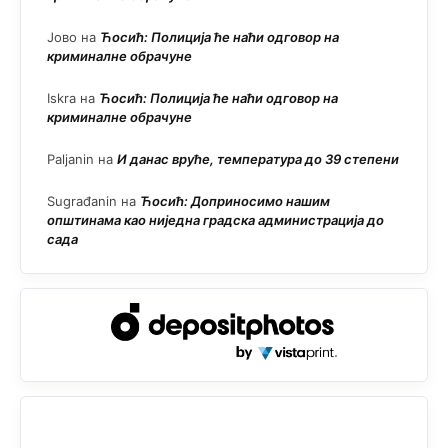
Јово
на
Ћосић: Полиција ће наћи одговор на
криминалне обрачуне
Iskra
на
Ћосић: Полиција ће наћи одговор на
криминалне обрачуне
Paljanin
на
И данас вруће, температура до 39 степени
Sugrađanin
на
Ћосић: Доприносимо нашим
општинама као ниједна градска администрација до
сада