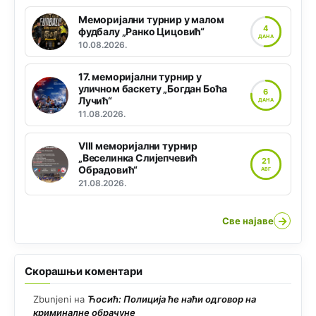
Меморијални турнир у малом
4
фудбалу „Ранко Цицовић“
ДАНА
10.08.2026.
17. меморијални турнир у
уличном баскету „Богдан Боћа
6
Лучић“
ДАНА
11.08.2026.
VIII меморијални турнир
„Веселинка Слијепчевић
21
Обрадовић“
АВГ
21.08.2026.
→
Све најаве
Скорашњи коментари
Zbunjeni
на
Ћосић: Полиција ће наћи одговор на
криминалне обрачуне