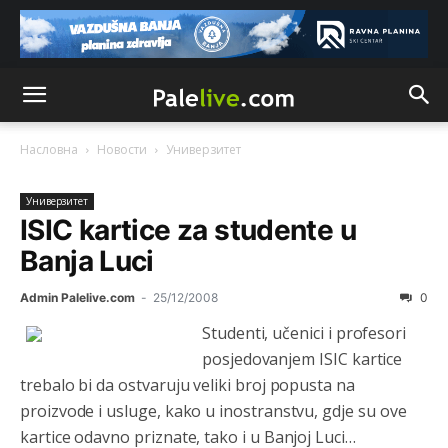
Насловна
Новости
Унивeрзитeт
Унивeрзитeт
ISIC kartice za studente u
Banja Luci
Admin Palelive.com
-
25/12/2008
0
Studenti, učenici i profesori
posjedovanjem ISIC kartice
trebalo bi da ostvaruju veliki broj popusta na
proizvode i usluge, kako u inostranstvu, gdje su ove
kartice odavno priznate, tako i u Banjoj Luci…