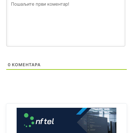
Анонимно2802605
јуче
5:25
Милорад Додик је доживотни предсједник државе
Републике Српске! Душмани ће умријети од муке,не
могу му ништа.
Анонимно2802622
јуче
5:29
Mile je predsjednik stranke kao recimo Bakir ili Dragan a
tzv.rs
neće nikad biti država,samo pokrajina u državi
Bosni i Hercegovini
0
КОМЕНТАРА
Анонимно2800732
јуче
6:20
Pavle D u d l a č
Анонимно2806339
4:23
RS je država ako nisi znao
Анонимно2806339
4:24
RS je država ako nisi znao