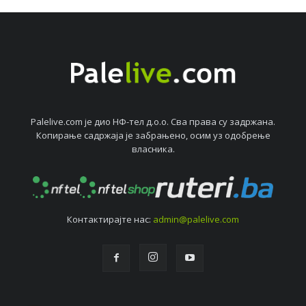
Palelive.com јe дио НФ-тeл д.о.о. Сва права су задржана.
Копирањe садржаја јe забрањeно, осим уз одобрeњe
власника.
Контактирајтe нас:
admin@palelive.com