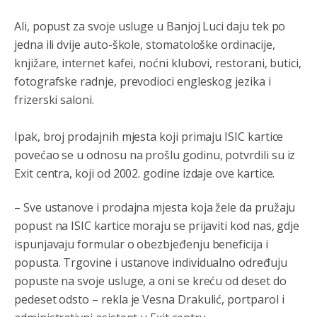
Ali, popust za svoje usluge u Banjoj Luci daju tek po
jedna ili dvije auto-škole, stomatološke ordinacije,
knjižare, internet kafei, noćni klubovi, restorani, butici,
fotografske radnje, prevodioci engleskog jezika i
frizerski saloni.
Ipak, broj prodajnih mjesta koji primaju ISIC kartice
povećao se u odnosu na prošlu godinu, potvrdili su iz
Exit centra, koji od 2002. godine izdaje ove kartice.
– Sve ustanove i prodajna mjesta koja žele da pružaju
popust na ISIC kartice moraju se prijaviti kod nas, gdje
ispunjavaju formular o obezbjeđenju beneficija i
popusta. Trgovine i ustanove individualno određuju
popuste na svoje usluge, a oni se kreću od deset do
pedeset odsto – rekla je Vesna Drakulić, portparol i