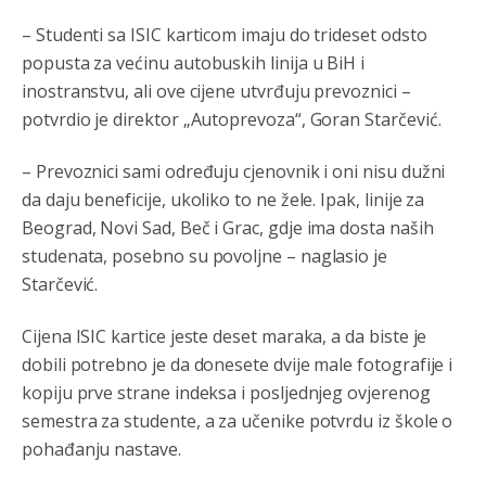
Анонимно2800787
јуче
7:03
– Studenti sa ISIC karticom imaju do trideset odsto
isporuka vode za Sarajevo je smanjena zbog kvara na
popusta za većinu autobuskih linija u BiH i
cevovodu,majstori iz sarajevskog vodovoda dolaze da
saniraju glavnu cijev.
inostranstvu, ali ove cijene utvrđuju prevoznici –
potvrdio je direktor „Autoprevoza“, Goran Starčević.
Анонимно2553747
јуче
7:41
Šarović i dodik upotri***še svoje đžokere za izazivanje
– Prevoznici sami određuju cjenovnik i oni nisu dužni
predizbornog
haosa.Opet
će istočno sarajevo biti
da daju beneficije, ukoliko to ne žele. Ipak, linije za
označena kao rak rana RS.
Beograd, Novi Sad, Beč i Grac, gdje ima dosta naših
Анонимно2022778
јуче
8:21
studenata, posebno su povoljne – naglasio je
Starčević.
Frljavi poziva Ubice da se smire a a ne poziva Tužilaštvo
Sipu Mup SAJ da ih istresu iz gaća poslije ***stava u
sred grada!!!!!
Cijena ISIC kartice jeste deset maraka, a da biste je
dobili potrebno je da donesete dvije male fotografije i
Анонимно2801129
јуче
8:50
kopiju prve strane indeksa i posljednjeg ovjerenog
Treba da znaš da paljanski vodovod opstaje na parama
semestra za studente, a za učenike potvrdu iz škole o
koje dobije iz Kantona
Sarajevo.Kanton
ima opciju da
odbaci potrošnju vode sa jahorinskih vrela ali mu je to
pohađanju nastave.
skuplje pa koristi vodu koja mu je jeftinija