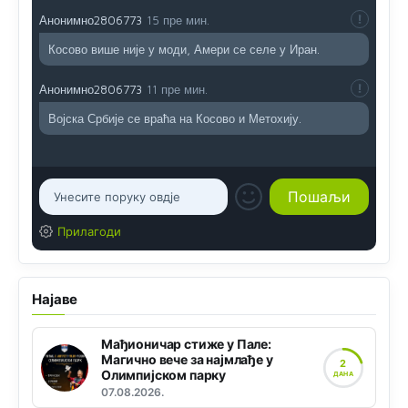
Анонимно2806773
15 пре мин.
Косово више није у моди, Амери се селе у Иран.
Анонимно2806773
11 пре мин.
Војска Србије се враћа на Косово и Метохију.
Прилагоди
Најаве
Мађионичар стиже у Пале:
Магично вече за најмлађе у
2
Олимпијском парку
ДАНА
07.08.2026.