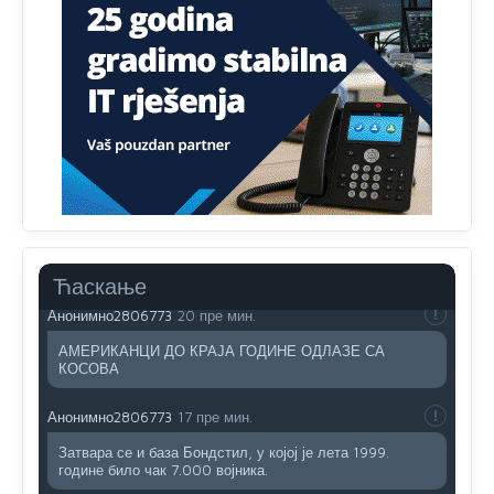
Анонимно2806419
4:51
биће увек држава за турчина који овде уноси немир
Анонимно2806552
5:39
nije mujo turcin, mujo ue bendasr
Анонимно2806721
39 пре мин.
Možete sebi umisliti da je i Kosovo dio Srbije al
nije...probajte ući bez
pasosa.Tako
i
rs.Umisli
li ste da
ste nebeski narod
Ћаскање
Анонимно2806773
20 пре мин.
АМЕРИКАНЦИ ДО КРАЈА ГОДИНЕ ОДЛАЗЕ СА
КОСОВА
Анонимно2806773
17 пре мин.
Затвара се и база Бондстил, у којој је лета 1999.
године било чак 7.000 војника.