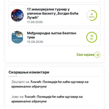
17. меморијални турнир у
уличном баскету „Богдан Боћа
4
Лучић“
ДАНА
11.08.2026.
Међународна љетна биатлон
15
трка
АВГ
15.08.2026.
→
Све најаве
Скорашњи коментари
Zbunjeni
на
Ћосић: Полиција ће наћи одговор на
криминалне обрачуне
Јово
на
Ћосић: Полиција ће наћи одговор на
криминалне обрачуне