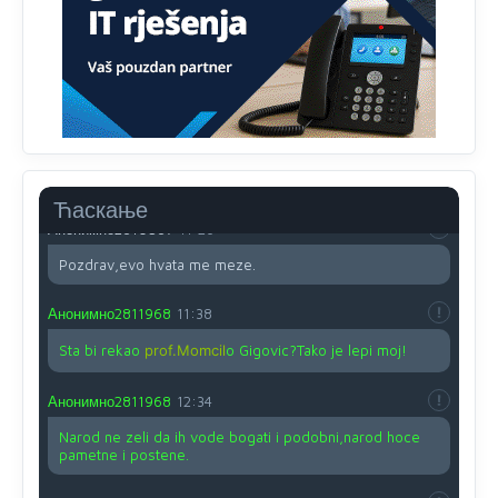
Анонимно2810587
11:21
O kako su cudni lvi ljudi,uzeli bi sve da mogu...a ja srce
svima fajem,radujem se tudjoj sreci.I ko ima i ko nema
na iso ce mjesto leci!
Анонимно2810587
11:24
Nije u svijetu problem,nahraniti siromasnd,kako nahraniti
bogate!?
Ћаскање
Анонимно2810587
11:26
Pozdrav,evo hvata me meze.
Анонимно2811968
11:38
Sta bi rekao
prof.Momcil
o Gigovic?Tako je lepi moj!
Анонимно2811968
12:34
Narod ne zeli da ih vode bogati i podobni,narod hoce
pametne i postene.