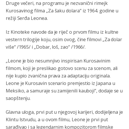
Druge večeri, na programu je nezvanični rimejk
Војска Србије се враћа на Косово и Метохију.
Kurosavinog filma „Za šaku dolara“ iz 1964. godine u
režiji Serđa Leonea.
Анонимно2806721
јуче
7:23
Promjeni dilera
Iz Kinoteke navode da je riječ o prvom filmu iz kultne
vestern trilogije koju, osim ovog, čine filmovi „Za dolar
Анонимно2807323
јуче
9:51
više“ /1965/ i „Dobar, loš, zao“ /1966/.
Vise je Republika SRPSKA drzava nego Kosovo. Sa
Kosova se Srbi mogu i lijecit i skolovat i glasat u Srbij. A
niko sa 23 posto federacije to ne moze u Republici
„Leone je bio nesumnjivo inspirisan Kurosavinim
Srpskoj. Zato zivjela REPUBLIKA SRPSKA
filmom, koji je preslikao gotovo scenu za scenom, ali
nije kupio zvanična prava za adaptaciju originala.
Анонимно2807441
јуче
10:21
Leone je Kurosavin scenario premjestio iz Japana u
муслимански екстремиста,шта он има са тзв Косовом?
Meksiko, a samuraje su zamijenili kauboji“, dodaje se u
saopštenju.
Анонимно2807447
јуче
10:21
Откуд онолико увече арапа по Палама са комплет
Glavna uloga, prvi put u njegovoj karijeri, dodijeljena je
породицама?
Klintu Istvudu, a u ovom filmu, Leone je prvi put
Анонимно2807441
јуче
10:22
sarađivao i sa legendarnim kompozitorom filmske