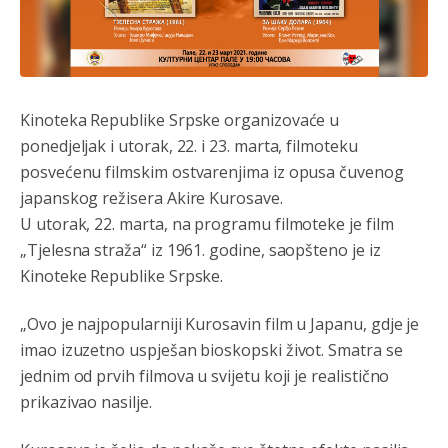
Kinoteka Republike Srpske organizovaće u
ponedjeljak i utorak, 22. i 23. marta, filmoteku
posvećenu filmskim ostvarenjima iz opusa čuvenog
japanskog režisera Akire Kurosave.
U utorak, 22. marta, na programu filmoteke je film
„Tjelesna straža“ iz 1961. godine, saopšteno je iz
Kinoteke Republike Srpske.
„Ovo je najpopularniji Kurosavin film u Japanu, gdje je
imao izuzetno uspješan bioskopski život. Smatra se
jednim od prvih filmova u svijetu koji je realistično
prikazivao nasilje.
Анонимно2806552
јуче
5:39