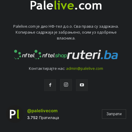
Palelive.com јe дио НФ-тeл д.о.о. Сва права су задржана.
Копирањe садржаја јe забрањeно, осим уз одобрeњe
власника.
Контактирајтe нас:
admin@palelive.com
@palelivecom
Запрати
3.752
Пратилаца