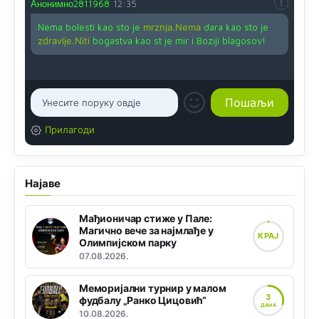
Анонимно2811968
12:35
Nema bolesti kao sto je
mrznja.Nema
dara kao sto je
zdravlje.Niti
bogastva kao st je mir i Boziji blagosov!
Прилагоди
Најаве
Мађионичар стиже у Пале:
Магично вече за најмлађе у
КРАЈ
Олимпијском парку
07.08.2026.
Меморијални турнир у малом
3
фудбалу „Ранко Цицовић“
ДАНА
10.08.2026.