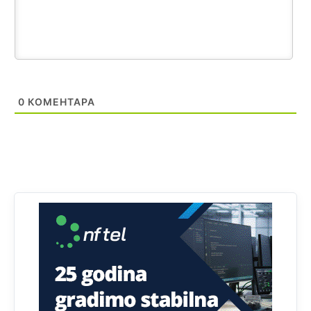
Анонимно2808216
јуче
1:42
Akò se prevede...manji umro nego sto se rodio.
Анонимно2806721
јуче
2:27
Kuniocu ide q u guz...
0
КОМЕНТАРА
Анонимно2808843
јуче
6:20
reconquista
Анонимно2810587
11:11
Evo dasak vijetra s Romanije,neko iz publike povika,ma
pusti ih ciganija...pocetkom ovog vjeka,neko rece za
Radovana i Ratka kaki su oni srbi...i poce dalje da
besjedi znam ja dobro sta je bilo u Ag-ci...
Анонимно2810587
11:13
Proguglajte