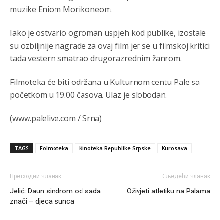
накотило се
muzike Eniom Morikoneom.
Анонимно2807447
јуче
10:24
Iako je ostvario ogroman uspjeh kod publike, izostale
su ozbiljnije nagrade za ovaj film jer se u filmskoj kritici
Техеран и нинџе по Палама
tada vestern smatrao drugorazrednim žanrom.
Анонимно2806721
јуче
11:21
Filmoteka će biti održana u Kulturnom centu Pale sa
Kosovo je država a manji BH entitet pokrajina.Što se tiče
arapa po Palama i Jahorini,ostavljaju vam pare a vi se
početkom u 19.00 časova. Ulaz je slobodan.
smeškate .Da ne bi možda da vam šalju poštom a da ne
dolaze? Kurko
(www.palelive.com / Srna)
Анонимно2807791
јуче
11:39
БиХ није гласала да је тзв.Косово држава. Лупаш ко к у
TAGS
Folmoteka
Kinoteka Republike Srpske
Kurosava
р а ц по самару луди турко.
Анонимно2807895
јуче
12:16
Претходни чланак
Сљедећи чланак
Dobro zboris 791,ovaj721 dok nije bilo interneta,samo
Jelić: Daun sindrom od sada
Oživjeti atletiku na Palama
mu je porodica znala da je glup!
znači – djeca sunca
Анонимно2807895
јуче
12:18