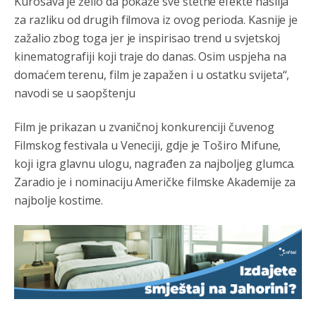
Kurosava je želio da pokaže sve štetne efekte nasilja
nije mujo turcin, mujo ue bendasr
za razliku od drugih filmova iz ovog perioda. Kasnije je
zažalio zbog toga jer je inspirisao trend u svjetskoj
Анонимно2806721
јуче
6:37
kinematografiji koji traje do danas. Osim uspjeha na
Možete sebi umisliti da je i Kosovo dio Srbije al
domaćem terenu, film je zapažen i u ostatku svijeta“,
nije...probajte ući bez
pasosa.Tako
i
rs.Umisli
li ste da
ste nebeski narod
navodi se u saopštenju
Анонимно2806773
јуче
6:56
Film je prikazan u zvaničnoj konkurenciji čuvenog
Filmskog festivala u Veneciji, gdje je Toširo Mifune,
АМЕРИКАНЦИ ДО КРАЈА ГОДИНЕ ОДЛАЗЕ СА
КОСОВА
koji igra glavnu ulogu, nagrađen za najboljeg glumca.
Zaradio je i nominaciju Američke filmske Akademije za
Анонимно2806773
јуче
6:59
najbolje kostime.
Затвара се и база Бондстил, у којој је лета 1999.
године било чак 7.000 војника.
Анонимно2806773
јуче
7:01
Косово више није у моди, Амери се селе у Иран.
Анонимно2806773
јуче
7:05