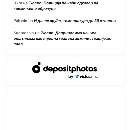
Iskra
на
Ћосић: Полиција ће наћи одговор на
криминалне обрачуне
Paljanin
на
И данас вруће, температура до 39 степени
Sugrađanin
на
Ћосић: Доприносимо нашим
општинама као ниједна градска администрација до
сада