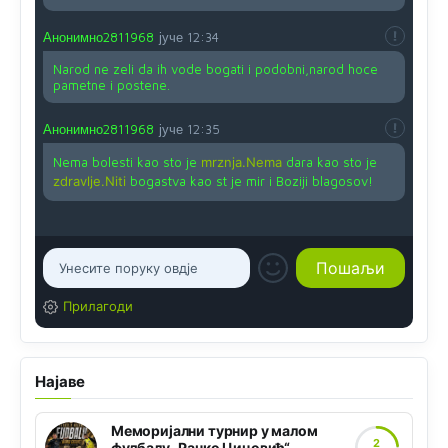
Анонимно2811968
јуче
12:34
Narod ne zeli da ih vode bogati i podobni,narod hoce
pametne i postene.
Анонимно2811968
јуче
12:35
Nema bolesti kao sto je
mrznja.Nema
dara kao sto je
zdravlje.Niti
bogastva kao st je mir i Boziji blagosov!
Прилагоди
Најаве
Меморијални турнир у малом
2
фудбалу „Ранко Цицовић“