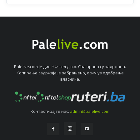
Palelive.com јe дио НФ-тeл д.о.о. Сва права су задржана.
Копирањe садржаја јe забрањeно, осим уз одобрeњe
власника.
Контактирајтe нас:
admin@palelive.com