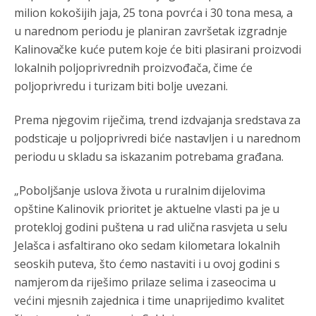
milion kokošijih jaja, 25 tona povrća i 30 tona mesa, a
u narednom periodu je planiran završetak izgradnje
Kalinovačke kuće putem koje će biti plasirani proizvodi
lokalnih poljoprivrednih proizvođača, čime će
poljoprivredu i turizam biti bolje uvezani.
Prema njegovim riječima, trend izdvajanja sredstava za
podsticaje u poljoprivredi biće nastavljen i u narednom
periodu u skladu sa iskazanim potrebama građana.
„Poboljšanje uslova života u ruralnim dijelovima
opštine Kalinovik prioritet je aktuelne vlasti pa je u
protekloj godini puštena u rad ulična rasvjeta u selu
Jelašca i asfaltirano oko sedam kilometara lokalnih
seoskih puteva, što ćemo nastaviti i u ovoj godini s
namjerom da riješimo prilaze selima i zaseocima u
većini mjesnih zajednica i time unaprijedimo kvalitet