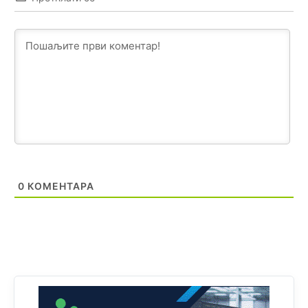
da brani? A imamo vojsku Kosova kojoj želimo svako
dobro i da se što bolje opreme
Анонимно2808202
8/6/2026
1:38
i mi tebi želimo dug život i tešku bolest
Анонимно2808216
8/6/2026
1:42
Akò se prevede...manji umro nego sto se rodio.
Анонимно2806721
8/6/2026
2:27
Kuniocu ide q u guz...
0
КОМЕНТАРА
Анонимно2808843
8/6/2026
6:20
reconquista
Анонимно2810587
јуче
11:11
Evo dasak vijetra s Romanije,neko iz publike povika,ma
pusti ih ciganija...pocetkom ovog vjeka,neko rece za
Radovana i Ratka kaki su oni srbi...i poce dalje da