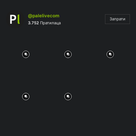
@palelivecom
Запрати
3.752
Пратилаца