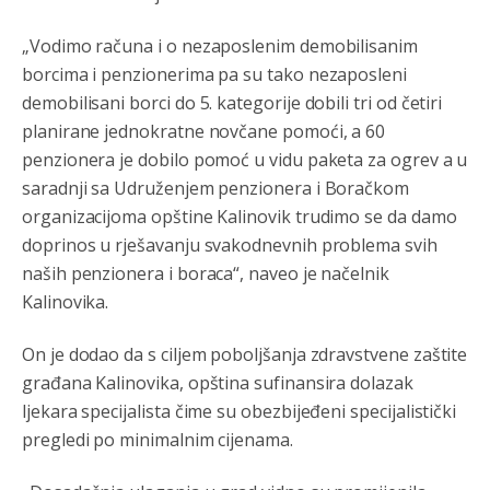
„Vodimo računa i o nezaposlenim demobilisanim
borcima i penzionerima pa su tako nezaposleni
demobilisani borci do 5. kategorije dobili tri od četiri
Анонимно2806552
8/6/2026
5:39
planirane jednokratne novčane pomoći, a 60
nije mujo turcin, mujo ue bendasr
penzionera je dobilo pomoć u vidu paketa za ogrev a u
saradnji sa Udruženjem penzionera i Boračkom
Анонимно2806721
8/6/2026
6:37
organizacijoma opštine Kalinovik trudimo se da damo
Možete sebi umisliti da je i Kosovo dio Srbije al
doprinos u rješavanju svakodnevnih problema svih
nije...probajte ući bez
pasosa.Tako
i
rs.Umisli
li ste da
naših penzionera i boraca“, naveo je načelnik
ste nebeski narod
Kalinovika.
Анонимно2806773
8/6/2026
6:56
On je dodao da s ciljem poboljšanja zdravstvene zaštite
АМЕРИКАНЦИ ДО КРАЈА ГОДИНЕ ОДЛАЗЕ СА
КОСОВА
građana Kalinovika, opština sufinansira dolazak
ljekara specijalista čime su obezbijeđeni specijalistički
Анонимно2806773
8/6/2026
6:59
pregledi po minimalnim cijenama.
Затвара се и база Бондстил, у којој је лета 1999.
године било чак 7.000 војника.