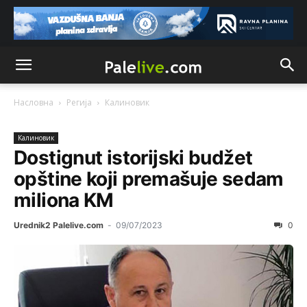
Насловна
Регија
Калиновик
Калиновик
Dostignut istorijski budžet
opštine koji premašuje sedam
miliona KM
Urednik2 Palelive.com
-
09/07/2023
0