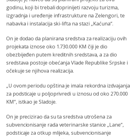
godinu, koji bi trebali doprinijeti razvoju turizma,
izgradnja i uređenje infrastrukture na Zelengori, te
nabavka i instalacija ski-lifta na stazi „Kaćuna“.
On je dodao da planirana sredstva za realizaciju ovih
projekata iznose oko 1.730.000 KM čiji je dio
obezbijeđen putem kreditnih sredstava, a za dio
sredstava postoje obećanja Vlade Republike Srpske i
očekuje se njihova realizacija.
„U ovom periodu opština je imala rekordna izdvajanja
za podsticaje u poljoprivredi u iznosu od oko 270.000
KM“, istkao je Sladoje.
On je precizirao da su ta sredstva utrošena za
subvencionisanje rada veterinarske stanice „Lane“,
podsticaje za otkup mlijeka, subvencionisanje