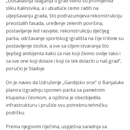
„Dosadašnja ulaganja u grad vidno su promijenila
sliku Kalinovika, a i ubuduće ćemo raditi na
Анонимно2806773
8/6/2026
7:01
uljepšavanju grada, što podrazumijeva rekonstrukciju
Косово више није у моди, Амери се селе у Иран.
preostalih fasada, uređenje zelenih površina,
postavljanje led rasvjete, rekonstrukciju dječijeg
Анонимно2806773
8/6/2026
7:05
parka, održavanje sportskog igrališta na čije tribine su
Војска Србије се враћа на Косово и Метохију.
postavljenje stolice, a sve sa ciljem stvaranja što
ljepšeg ambijenta kako za nas koji živimo ovdje tako i
Анонимно2806721
8/6/2026
7:23
za sve one koji dolaze i koji će tek dolaziti u naš grad“,
Promjeni dilera
poručio je Sladoje.
Анонимно2807323
8/6/2026
9:51
On je naveo da Udruženje „Gardijsko srce“ iz Banjaluke
Vise je Republika SRPSKA drzava nego Kosovo. Sa
planira izgradnju spomen-parka sa pametnim
Kosova se Srbi mogu i lijecit i skolovat i glasat u Srbij. A
niko sa 23 posto federacije to ne moze u Republici
klupama i česmom, a opština je obezbijedila
Srpskoj. Zato zivjela REPUBLIKA SRPSKA
infrastrukturu i pružiće svu potrebnu tehničku
podršku.
Анонимно2807441
8/6/2026
10:21
муслимански екстремиста,шта он има са тзв Косовом?
Prema njegovim riječima, uspješna saradnja sa