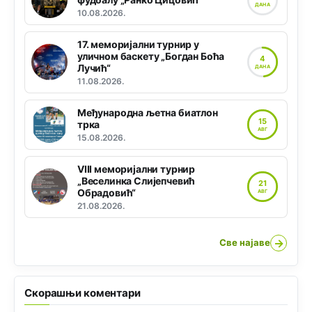
ДАНА
10.08.2026.
17. меморијални турнир у
уличном баскету „Богдан Боћа
4
Лучић“
ДАНА
11.08.2026.
Међународна љетна биатлон
15
трка
АВГ
15.08.2026.
VIII меморијални турнир
„Веселинка Слијепчевић
21
Обрадовић“
АВГ
21.08.2026.
→
Све најаве
Скорашњи коментари