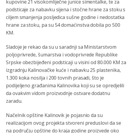
kupovine 21 visokomliječne junice simentalke, te za
podsticaje za nabavku sijena i stočne hrane za stoku s
ciljem smanjenja posljedica sušne godine i nedostatka
hrane za stoku, pa su 54 domaćinstva dobila po 500
KM.
Sladoje je rekao da su u saradnji sa Ministarstvom
poljoprivrede, šumarstva i vodoprivrede Republike
Srpske obezbijeđeni podsticaji u visini od 80.000 KM za
izgradnju Kalinovačke kuće i nabavku 25 plastenika,
1.300 koka nosilja i 200 tovnih prasadi, što je
podijeljeno građanima Kalinovika koji su se opredjelili
da ovakvim vidom proizvodnje ostvare dodatnu
zaradu.
Načelnik opštine Kalinovik je pojasnio da su
realizacijom ovog projekta stvoreni preduslovi da se
na području opštine do kraja godine proizvede oko