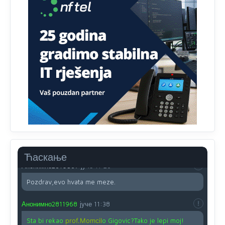
besjedi znam ja dobro sta je bilo u Ag-ci...
Анонимно2810587
јуче
11:13
Proguglajte
Анонимно2810587
јуче
11:21
O kako su cudni lvi ljudi,uzeli bi sve da mogu...a ja srce
svima fajem,radujem se tudjoj sreci.I ko ima i ko nema
na iso ce mjesto leci!
Анонимно2810587
јуче
11:24
Nije u svijetu problem,nahraniti siromasnd,kako nahraniti
bogate!?
Ћаскање
Анонимно2810587
јуче
11:26
Pozdrav,evo hvata me meze.
Анонимно2811968
јуче
11:38
Sta bi rekao
prof.Momcil
o Gigovic?Tako je lepi moj!