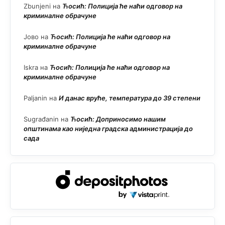
Zbunjeni
на
Ћосић: Полиција ће наћи одговор на
криминалне обрачуне
Јово
на
Ћосић: Полиција ће наћи одговор на
криминалне обрачуне
Iskra
на
Ћосић: Полиција ће наћи одговор на
криминалне обрачуне
Paljanin
на
И данас вруће, температура до 39 степени
Sugrađanin
на
Ћосић: Доприносимо нашим
општинама као ниједна градска администрација до
сада