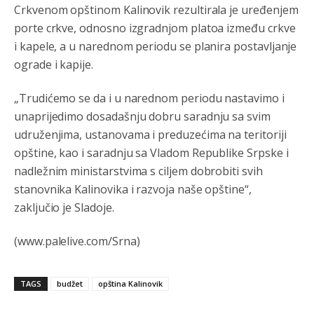
Crkvenom opštinom Kalinovik rezultirala je uređenjem
Анонимно2807447
8/6/2026
10:21
porte crkve, odnosno izgradnjom platoa između crkve
Откуд онолико увече арапа по Палама са комплет
породицама?
i kapele, a u narednom periodu se planira postavljanje
ograde i kapije.
Анонимно2807441
8/6/2026
10:22
„Trudićemo se da i u narednom periodu nastavimo i
накотило се
unaprijedimo dosadašnju dobru saradnju sa svim
Анонимно2807447
8/6/2026
10:24
udruženjima, ustanovama i preduzećima na teritoriji
Техеран и нинџе по Палама
opštine, kao i saradnju sa Vladom Republike Srpske i
nadležnim ministarstvima s ciljem dobrobiti svih
Анонимно2806721
8/6/2026
11:21
stanovnika Kalinovika i razvoja naše opštine“,
Kosovo je država a manji BH entitet pokrajina.Što se tiče
zaključio je Sladoje.
arapa po Palama i Jahorini,ostavljaju vam pare a vi se
smeškate .Da ne bi možda da vam šalju poštom a da ne
dolaze? Kurko
(www.palelive.com/Srna)
Анонимно2807791
8/6/2026
11:39
TAGS
budžet
opština Kalinovik
БиХ није гласала да је тзв.Косово држава. Лупаш ко к у
р а ц по самару луди турко.