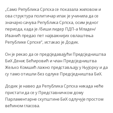
Zašto bolnica na Koševu prima ove slučajeve? Mrski
„Само Република Српска се показала жиловом и
Teheran spašava živote kriminalaca pored zdravstvene
ова структура политичар ипак је учинила да се
ustanove Srbija
значајно сачува Република Српска, осим једног
Анонимно2553747
јуче
7:45
периода, када је /биши лидер ПДП-а Младен/
Kažu dolazi mađioničar na
pale.narode
pazite možda je
Иванић предао пет најважнијих овлаштења
to prerušeni fodik sa novim trikovima.
Републике Српске“, истакао је Додик.
Анонимно2795928
јуче
8:26
Он је рекао да се предсједавајући Предсједништва
778 tako je
БиХ Денис Бећировић и члан Предсједништва
Жељко Комшић лажно представљају у Њујорку и да
Анонимно2796323
јуче
8:36
су тамо отишли без одлуке Предсједништва БиХ.
Sve su bitke zavrsene davno,samo nije za Kosovo
ravno!?
Додик је навео да Република Српска никада неће
пристати да се у Представничком дому
Анонимно2553747
јуче
8:40
Парламентарне скупштине БиХ одлучује простом
Lakše je tući djecu po
palama.nego
se kačiti sa
већином гласова.
kriminalom.