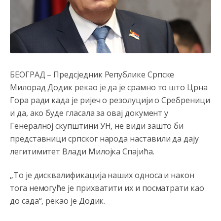
БЕОГРАД – Предсједник Републике Српске
Милорад Додик рекао је да је срамно то што Црна
Гора ради када је ријеч о резолуцији о Сребреници
и да, ако буде гласала за овај документ у
Генералној скупштини УН, не види зашто би
представници српског народа наставили да дају
легитимитет Влади Милојка Спајића.
„То је дисквалификација наших односа и након
тога немогуће је прихватити их и посматрати као
до сада“, рекао је Додик.