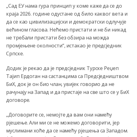
Анонимно2797823
јуче
1:29
„Сад ЕУ нама гура принцип у коме каже да се до
краја 2026. године одустане од било каквог вета и
Nema bolesti kao sto je
mrznja.Nema
dara kao sto je
zdravlje.Niti
bogastva kao st je mir i Boziji blagosov!
да се као цивилизацијски и демократски одлучује
већином гласова. Нећемо пристати и не би никад
Анонимно2797823
јуче
1:29
не требали пристати без обзира на можда
CUJTE,SRBI! CUVAJTE SE SEBE...Arcibald Rajs
промјењене околности“, истакао је предсједник
Српске.
Анонимно2762881
јуче
4:40
Додик је рекао да је предсједник Турске Реџеп
bahatlook
Тајип Ердоган на састанцима са Предсједништвом
Анонимно2798636
јуче
5:23
БиХ, док је он био члан, увијек говорио да не
Marcelo debiliiii
рачунају на Запад и да пристаје на све што се у БиХ
договоре.
Анонимно2022778
јуче
9:55
„Договорите се, немојте да вам они намећу
mamu vam **bem papansku!!!!
рјешење. Али ми се не можемо договорити, јер
Анонимно2553747
5:42
муслимани хоће да се намећу рјешења са Западом.