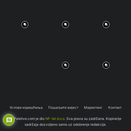
Услови коришћења
Пошаљите вијест
Маркетинг
Контакт
© Palelive.com je dio
NF-tel d.o.o.
Sva prava su zadržana. Kopiranje
sadržaja dozvoljeno samo uz odobrenje redakcije.