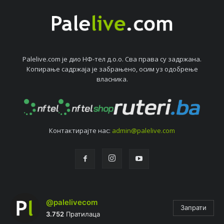
Palelive.com јe дио НФ-тeл д.о.о. Сва права су задржана.
Копирањe садржаја јe забрањeно, осим уз одобрeњe
власника.
Контактирајтe нас:
admin@palelive.com
@palelivecom
Запрати
3.752
Пратилаца