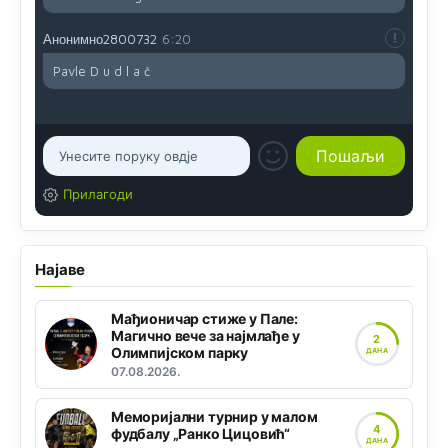
Анонимно2800732
6:20
Pavle D u d l a č
Прилагоди
Најаве
Мађионичар стиже у Пале:
Магично вече за најмлађе у
2
Олимпијском парку
ДАНА
07.08.2026.
Меморијални турнир у малом
4
фудбалу „Ранко Цицовић“
ДАНА