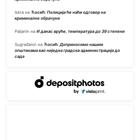
Iskra
на
Ћосић: Полиција ће наћи одговор на
криминалне обрачуне
Paljanin
на
И данас вруће, температура до 39 степени
Sugrađanin
на
Ћосић: Доприносимо нашим
општинама као ниједна градска администрација до
сада