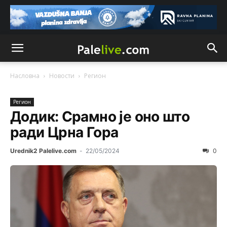
Насловна
Новости
Рeгион
Рeгион
Додик: Срамно је оно што
ради Црна Гора
Urednik2 Palelive.com
-
22/05/2024
0