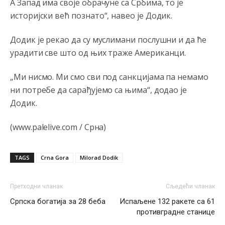
Narode.nemogu
da vjerujem dokle smo doš
li.ako
А Запад има своје обрачуне са Србима, то је
neznate danas slavimo svjetski dan semafora.
историјски већ познато“, навео је Додик.
Анонимно2798926
6:48
Додик је рекао да су муслимани послушни и да ће
Pohvala za Vodovod Pale što su smanjili isporuku vode
урадити све што од њих траже Американци.
sarajevu kako bi količine vode bile dovoljne za građane
Pala. Vijest objavio klix
„Ми нисмо. Ми смо сви под санкцијама па немамо
Анонимно2798926
6:49
ни потребе да сарађујемо са њима“, додао је
Додик.
Uvijek se mora na prvo mjesto staviti svoj građanin i
svoj grad
(www.palelive.com / Срна)
Анонимно2800787
7:03
isporuka vode za Sarajevo je smanjena zbog kvara na
cevovodu,majstori iz sarajevskog vodovoda dolaze da
TAGS
Crna Gora
Milorad Dodik
saniraju glavnu cijev.
Анонимно2553747
7:41
Претходни чланак
Сљедећи чланак
Српска богатија за 28 беба
Испаљене 132 ракете са 61
Šarović i dodik upotri***še svoje đžokere za izazivanje
predizbornog
haosa.Opet
će istočno sarajevo biti
противградне станице
označena kao rak rana RS.