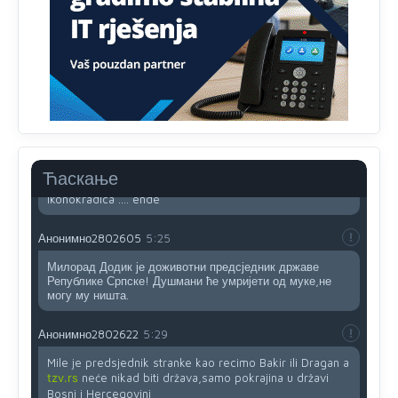
veci prevarant...
Анонимно2802132
2:14
Mnogi nesposobni ljudi su daleko dogurali. Ko je
nesposoban može raditi sve. Sposobni rade samo ono
što znaju.
Анонимно2022778
3:59
....i onda su na tenkovima NATO pakta, na vlast došli
Ћаскање
jedna baba i jedan švercer dezerter ratni profiter i
ikonokradica .... ende
Анонимно2802605
5:25
Милорад Додик је доживотни предсједник државе
Републике Српске! Душмани ће умријети од муке,не
могу му ништа.
Анонимно2802622
5:29
Mile je predsjednik stranke kao recimo Bakir ili Dragan a
tzv.rs
neće nikad biti država,samo pokrajina u državi
Bosni i Hercegovini