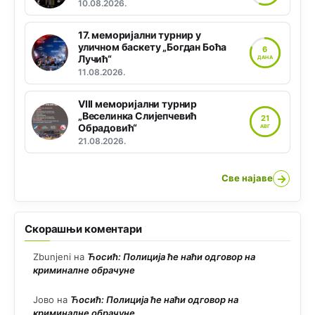
10.08.2026.
17. меморијални турнир у
уличном баскету „Богдан Боћа
6
Лучић“
ДАНА
11.08.2026.
VIII меморијални турнир
„Веселинка Слијепчевић
21
Обрадовић“
АВГ
21.08.2026.
→
Све најаве
Скорашњи коментари
Zbunjeni
на
Ћосић: Полиција ће наћи одговор на
криминалне обрачуне
Јово
на
Ћосић: Полиција ће наћи одговор на
криминалне обрачуне