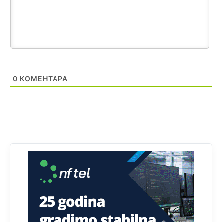
sve šljeglo) ionako slabo plaćaju vodu
Анонимно2798926
11:17
Neka ste Vi građanin da nas produhovite!
Анонимно2798926
11:20
0
КОМЕНТАРА
Najbolje da se preselite u Kanton a
Анонимно2798926
11:21
Ako tamo već ne živite. Topla preporuka paljanskog
seljaka
Анонимно2801833
12:28
yбиће га Били као зеца
Анонимно2800426
2:05
Sto bogatiji-to skrtiji,sto tisi-to opasniji,sto pricivljiviji-to
gluplji,sto ljepsi-to razmazaniji,sto emotivniji-to
iskreniji,sto jaci- to bezdusniji,sto sladji u govoru-to