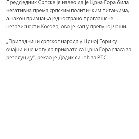
Предсједник Српске је навео да је Црна Гора била
негативна према српским политичким питањима,
а након признања једнострано проглашене
независности Косова, ово је кап у препуној чаши.
„Припадници српског народа у Црној Гори су
очајни и не могу да прихвате са Црна Гора гласа за
резолуцију“, рекао је Додик синоћ за РТС.