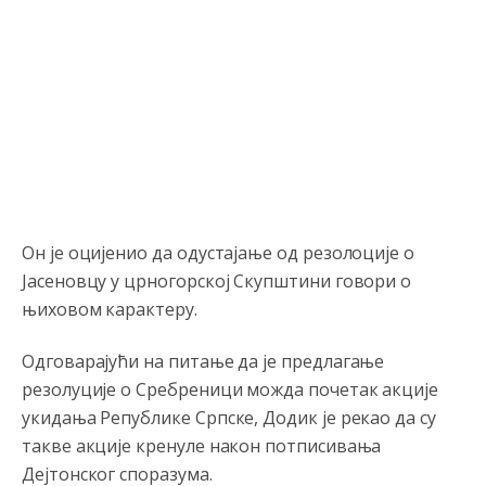
Он је оцијенио да одустајање од резолоције о
Јасеновцу у црногорској Скупштини говори о
њиховом карактеру.
Одговарајући на питање да је предлагање
резолуције о Сребреници можда почетак акције
Анонимно2795834
јуче
5:33
укидања Републике Српске, Додик је рекао да су
leglo kriminala
такве акције кренуле након потписивања
Дејтонског споразума.
Анонимно2793045
јуче
6:46