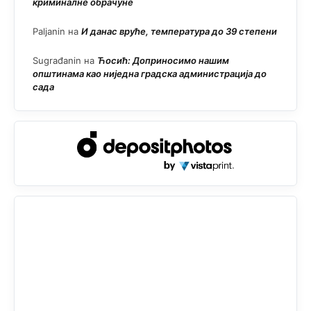
криминалне обрачуне
Paljanin
на
И данас вруће, температура до 39 степени
Sugrađanin
на
Ћосић: Доприносимо нашим
општинама као ниједна градска администрација до
сада