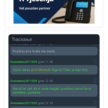
O kako su cudni lvi ljudi,uzeli bi sve da mogu...a ja srce
svima fajem,radujem se tudjoj sreci.I ko ima i ko nema
na iso ce mjesto leci!
Анонимно2810587
јуче
11:24
Nije u svijetu problem,nahraniti siromasnd,kako nahraniti
bogate!?
Ћаскање
Анонимно2810587
јуче
11:26
Pozdrav,evo hvata me meze.
Анонимно2811968
јуче
11:38
Sta bi rekao
prof.Momcil
o Gigovic?Tako je lepi moj!
Анонимно2811968
јуче
12:34
Narod ne zeli da ih vode bogati i podobni,narod hoce
pametne i postene.
Анонимно2811968
јуче
12:35