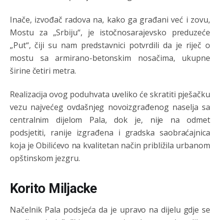
Анонимно2806721
8/6/2026
7:23
Inače, izvođač radova na, kako ga građani već i zovu,
Mostu za „Srbiju“, je istočnosarajevsko preduzeće
Promjeni dilera
„Put“, čiji su nam predstavnici potvrdili da je riječ o
Анонимно2807323
8/6/2026
9:51
mostu sa armirano-betonskim nosačima, ukupne
širine četiri metra.
Vise je Republika SRPSKA drzava nego Kosovo. Sa
Kosova se Srbi mogu i lijecit i skolovat i glasat u Srbij. A
niko sa 23 posto federacije to ne moze u Republici
Realizacija ovog poduhvata uveliko će skratiti pješačku
Srpskoj. Zato zivjela REPUBLIKA SRPSKA
vezu najvećeg ovdašnjeg novoizgrađenog naselja sa
Анонимно2807441
8/6/2026
10:21
centralnim dijelom Pala, dok je, nije na odmet
podsjetiti, ranije izgrađena i gradska saobraćajnica
муслимански екстремиста,шта он има са тзв Косовом?
koja je Obilićevo na kvalitetan način približila urbanom
Анонимно2807447
8/6/2026
10:21
opštinskom jezgru.
Откуд онолико увече арапа по Палама са комплет
породицама?
Korito Miljacke
Анонимно2807441
8/6/2026
10:22
Načelnik Pala podsjeća da je upravo na dijelu gdje se
накотило се