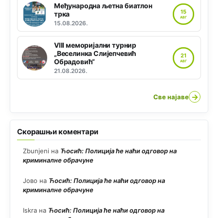
Међународна љетна биатлон
15
трка
АВГ
15.08.2026.
VIII меморијални турнир
„Веселинка Слијепчевић
21
Обрадовић“
АВГ
21.08.2026.
→
Све најаве
Скорашњи коментари
Zbunjeni
на
Ћосић: Полиција ће наћи одговор на
криминалне обрачуне
Јово
на
Ћосић: Полиција ће наћи одговор на
криминалне обрачуне
Iskra
на
Ћосић: Полиција ће наћи одговор на