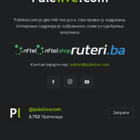
Palelive.com јe дио НФ-тeл д.о.о. Сва права су задржана.
Копирањe садржаја јe забрањeно, осим уз одобрeњe
власника.
Контактирајтe нас:
admin@palelive.com
@palelivecom
Запрати
3.752
Пратилаца