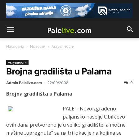
Насловна
Новости
Актуeлности
Актуeлности
Brojna gradilišta u Palama
Admin Palelive.com
-
22/09/2008
0
Brojna gradilišta u Palama
PALE – Novoizgrađeno
paljansko naselje Obilićevo
ovih dana pretvoreno je u veliko gradilište, a moćne
mašine „upregnute“ sa na tri lokacije na kojima se