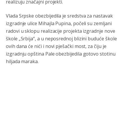
realizuju značajni projekti.
Vlada Srpske obezbijedila je sredstva za nastavak
izgradnje ulice Mihajla Pupina, počeli su zemljani
radovi u sklopu realizacije projekta izgradnje nove
škole „Srbija“, a u neposrednoj blizini buduće škole
ovih dana će nići i novi pješački most, za čiju je
izgradnju opština Pale obezbijedila gotovo stotinu
hiljada maraka.
Анонимно2806552
8/6/2026
5:39
nije mujo turcin, mujo ue bendasr