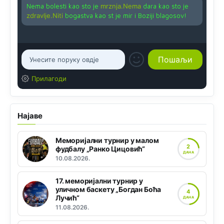
Nema bolesti kao sto je
mrznja.Nema
dara kao sto je
zdravlje.Niti
bogastva kao st je mir i Boziji blagosov!
Прилагоди
Најаве
Меморијални турнир у малом
2
фудбалу „Ранко Цицовић“
ДАНА
10.08.2026.
17. меморијални турнир у
уличном баскету „Богдан Боћа
4
Лучић“
ДАНА
11.08.2026.