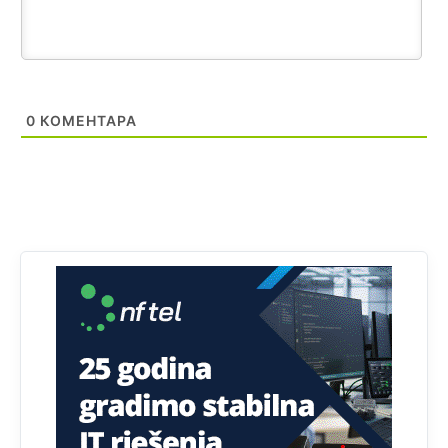
Akò se prevede...manji umro nego sto se rodio.
Анонимно2806721
8/6/2026
2:27
Kuniocu ide q u guz...
0
КОМЕНТАРА
Анонимно2808843
8/6/2026
6:20
reconquista
Анонимно2810587
јуче
11:11
Evo dasak vijetra s Romanije,neko iz publike povika,ma
pusti ih ciganija...pocetkom ovog vjeka,neko rece za
Radovana i Ratka kaki su oni srbi...i poce dalje da
besjedi znam ja dobro sta je bilo u Ag-ci...
Анонимно2810587
јуче
11:13
Proguglajte
Анонимно2810587
јуче
11:21