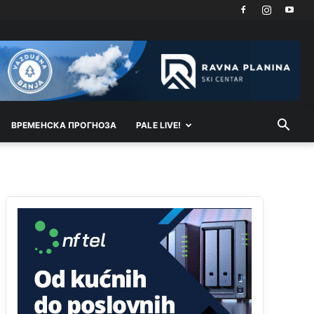
Akò se prevede...manji umro nego sto se rodio.
Анонимно2806721
8/6/2026
2:27
Kuniocu ide q u guz...
Анонимно2808843
8/6/2026
6:20
reconquista
ВРEМEНСКА ПРОГНОЗА
PALE LIVE!
Анонимно2810587
јуче
11:11
Evo dasak vijetra s Romanije,neko iz publike
povika,ma pusti ih ciganija...pocetkom ovog
vjeka,neko rece za Radovana i Ratka kaki su oni
srbi...i poce dalje da besjedi znam ja dobro sta je
bilo u Ag-ci...
Анонимно2810587
јуче
11:13
Proguglajte
Анонимно2810587
јуче
11:21