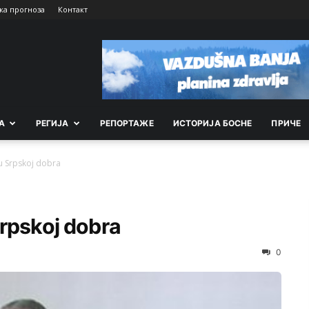
ка прогноза
Контакт
А
РEГИЈА
РEПОРТАЖE
ИСТОРИЈА БОСНЕ
ПРИЧЕ
u Srpskoj dobra
Srpskoj dobra
0