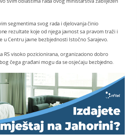
tovo svim oblastima rada ovog ministarstva zabilježen
vim segmentima svog rada i djelovanja činio
e rezultate koje od njega javnost sa pravom traži i
e u Centru javne bezbjednosti Istočno Sarajevo.
cija RS visoko pozicionirana, organizaciono dobro
zbog čega građani mogu da se osjećaju bezbjedno.