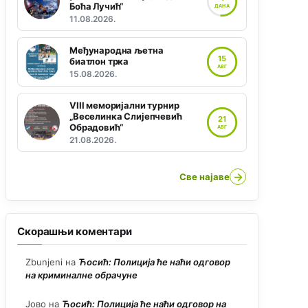
Боћа Лучић“
ДАНА
11.08.2026.
Међународна љетна
15
биатлон трка
АВГ
15.08.2026.
VIII меморијални турнир
„Веселинка Слијепчевић
21
Обрадовић“
АВГ
21.08.2026.
→
Све најаве
Скорашњи коментари
Zbunjeni
на
Ћосић: Полиција ће наћи одговор
на криминалне обрачуне
Јово
на
Ћосић: Полиција ће наћи одговор на