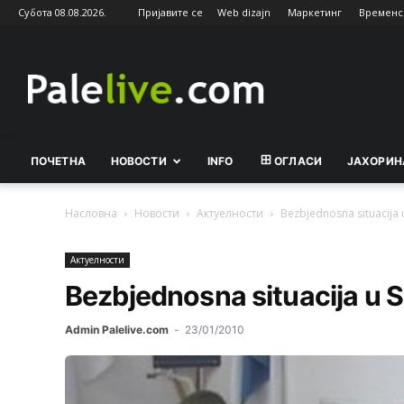
Субота 08.08.2026.
Пријавите се
Web dizajn
Маркетинг
Временс
Palelive.com
ПОЧЕТНА
НОВОСТИ
INFO
ОГЛАСИ
ЈАХОРИН
Насловна
Новости
Актуeлности
Bezbjednosna situacija 
Актуeлности
Bezbjednosna situacija u 
Admin Palelive.com
-
23/01/2010