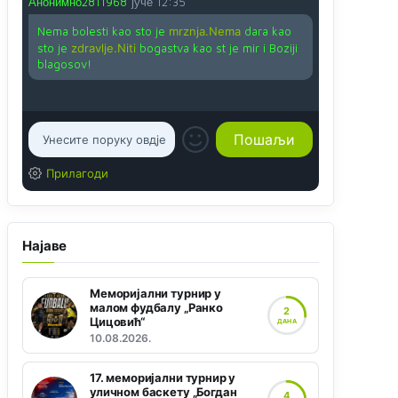
Анонимно2811968
јуче
12:35
Nema bolesti kao sto je
mrznja.Nema
dara kao
sto je
zdravlje.Niti
bogastva kao st je mir i Boziji
blagosov!
Прилагоди
Најаве
Меморијални турнир у
малом фудбалу „Ранко
2
Цицовић“
ДАНА
10.08.2026.
17. меморијални турнир у
уличном баскету „Богдан
4