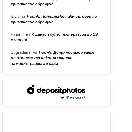
криминалне обрачуне
Iskra
на
Ћосић: Полиција ће наћи одговор на
криминалне обрачуне
Paljanin
на
И данас вруће, температура до 39
степени
Sugrađanin
на
Ћосић: Доприносимо нашим
општинама као ниједна градска
администрација до сада