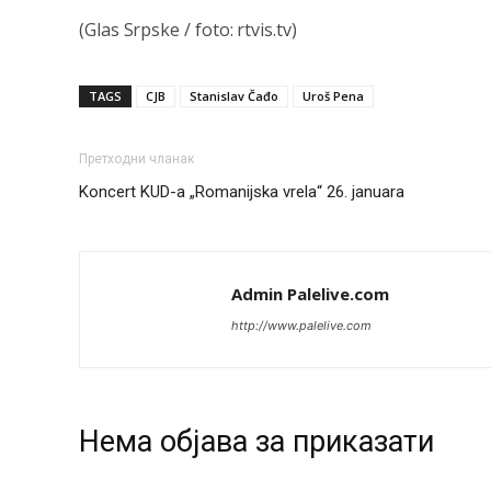
(Glas Srpske / foto: rtvis.tv)
TAGS
CJB
Stanislav Čađo
Uroš Pena
Претходни чланак
Koncert KUD-a „Romanijska vrela“ 26. januara
Admin Palelive.com
http://www.palelive.com
Нeма објава за приказати