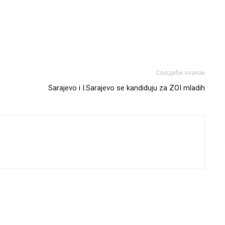
Сљедећи чланак
Sarajevo i I.Sarajevo se kandiduju za ZOI mladih