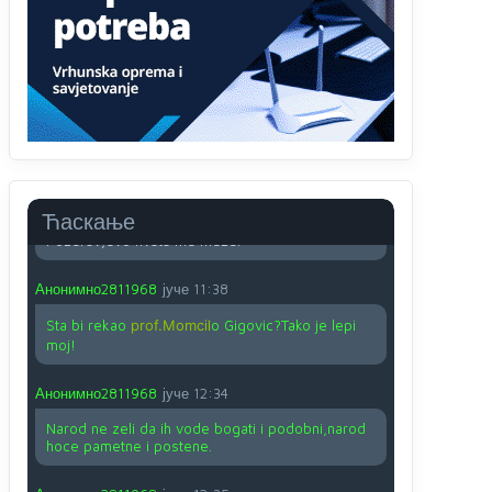
O kako su cudni lvi ljudi,uzeli bi sve da mogu...a
ja srce svima fajem,radujem se tudjoj sreci.I ko
ima i ko nema na iso ce mjesto leci!
Анонимно2810587
јуче
11:24
Nije u svijetu problem,nahraniti siromasnd,kako
nahraniti bogate!?
Анонимно2810587
јуче
11:26
Ћаскање
Pozdrav,evo hvata me meze.
Анонимно2811968
јуче
11:38
Sta bi rekao
prof.Momcil
o Gigovic?Tako je lepi
moj!
Анонимно2811968
јуче
12:34
Narod ne zeli da ih vode bogati i podobni,narod
hoce pametne i postene.