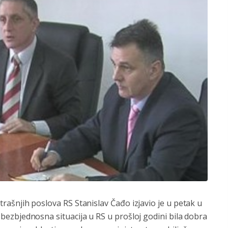
rašnjih poslova RS Stanislav Čađo izjavio je u petak u
 bezbjednosna situacija u RS u prošloj godini bila dobra