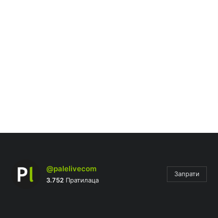
@palelivecom
Запрати
3.752
Пратилаца