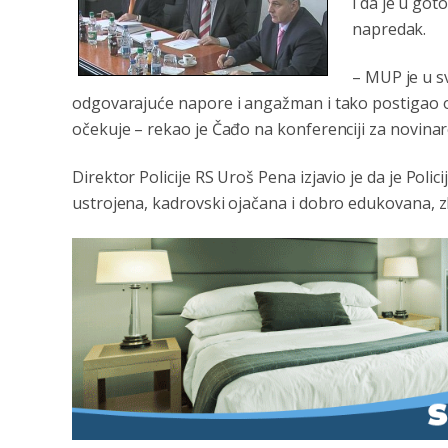
i da je u go
napredak.
– MUP je u s
odgovarajuće napore i angažman i tako postigao on
očekuje – rekao je Čađo na konferenciji za novinar
Direktor Policije RS Uroš Pena izjavio je da je Poli
ustrojena, kadrovski ojačana i dobro edukovana, 