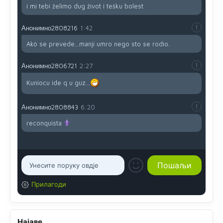
i mi tebi želimo dug život i tešku bolest
Анонимно2808216
1:42
Akò se prevede...manji umro nego sto se rodio.
Анонимно2806721
2:27
Kuniocu ide q u guz...
Анонимно2808843
6:20
reconquista
Прилагоди
Најаве