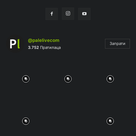
@palelivecom
Запрати
3.752
Пратилаца