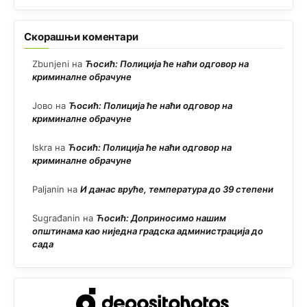
Скорашњи коментари
Zbunjeni
на
Ћосић: Полиција ће наћи одговор на
криминалне обрачуне
Јово
на
Ћосић: Полиција ће наћи одговор на
криминалне обрачуне
Iskra
на
Ћосић: Полиција ће наћи одговор на
криминалне обрачуне
Paljanin
на
И данас вруће, температура до 39 степени
Sugrađanin
на
Ћосић: Доприносимо нашим
општинама као ниједна градска администрација до
сада