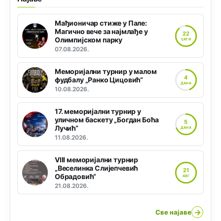
Мађионичар стиже у Пале:
Магично вече за најмлађе у
22
Олимпијском парку
САТИ
07.08.2026.
Меморијални турнир у малом
4
фудбалу „Ранко Цицовић“
ДАНА
10.08.2026.
17. меморијални турнир у
уличном баскету „Богдан Боћа
5
Лучић“
ДАНА
11.08.2026.
VIII меморијални турнир
„Веселинка Слијепчевић
21
Обрадовић“
АВГ
21.08.2026.
→
Све најаве