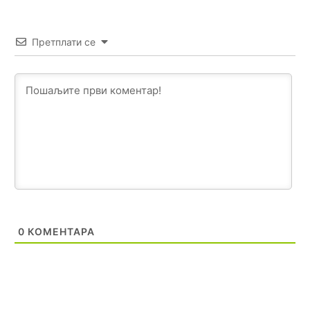
Анонимно2807441
10:22
накотило се
Претплати се
Анонимно2807447
10:24
Техеран и нинџе по Палама
Анонимно2806721
11:21
Kosovo je država a manji BH entitet pokrajina.Što se tiče
arapa po Palama i Jahorini,ostavljaju vam pare a vi se
smeškate .Da ne bi možda da vam šalju poštom a da ne
dolaze? Kurko
Анонимно2807791
11:39
БиХ није гласала да је тзв.Косово држава. Лупаш ко к у
0
КОМЕНТАРА
р а ц по самару луди турко.
Анонимно2807895
12:16
Dobro zboris 791,ovaj721 dok nije bilo interneta,samo
mu je porodica znala da je glup!