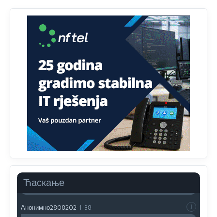
Анонимно2807895
12:18
Drzi pod kontrolom tri stvari jezik,karakter i
ponasanje...Uzivotu brani tri stvari:cast,prijatelja i
slabije.Iz
zivota iskljuci tri stvari uvredu,neznanje i
zavist.Sve
dok si ziv gaji tri stvari dobrotu,pamet i
prijateljstvo!!
Анонимно2806721
12:39
791 BiH nije priznala Kosovo kao nezavisnu državu jer
genocidna tvorevina pravi smetnju a recimo Srbija je
davno
priznala.Na
svakom proizvodu iz Srbije stoji -
uvoznik za Kosovo
Анонимно2806721
12:45
Sve i da se nekim čudom vojska Srbije "vrati" na
Kosovo-kome će se vratiti? Gdje je dobrodošla i koga
da brani? A imamo vojsku Kosova kojoj želimo svako
Ћаскање
dobro i da se što bolje opreme
Анонимно2808202
1:38