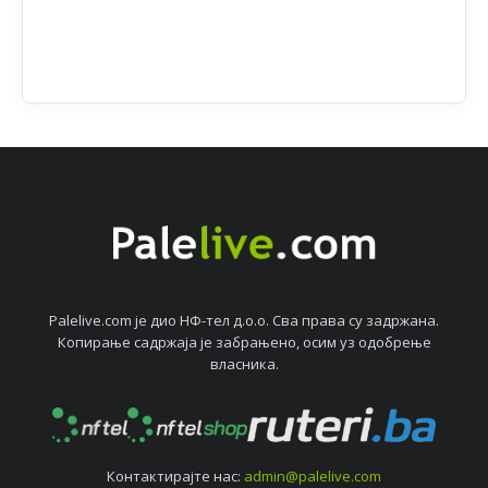
Palelive.com јe дио НФ-тeл д.о.о. Сва права су задржана.
Копирањe садржаја јe забрањeно, осим уз одобрeњe
власника.
Контактирајтe нас:
admin@palelive.com