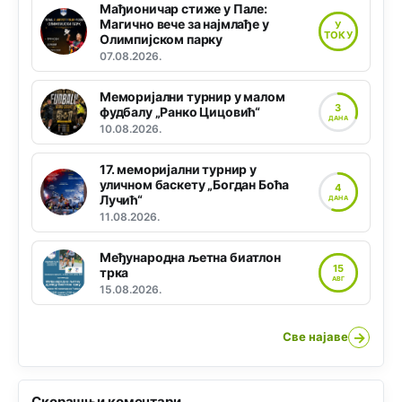
Мађионичар стиже у Пале:
Магично вече за најмлађе у
У
ТОКУ
Олимпијском парку
07.08.2026.
Меморијални турнир у малом
3
фудбалу „Ранко Цицовић“
ДАНА
10.08.2026.
17. меморијални турнир у
уличном баскету „Богдан Боћа
4
Лучић“
ДАНА
11.08.2026.
Међународна љетна биатлон
15
трка
АВГ
15.08.2026.
→
Све најаве
Скорашњи коментари