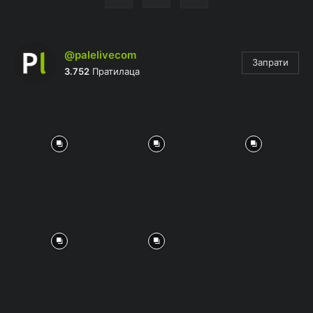
@palelivecom
Запрати
3.752
Пратилаца