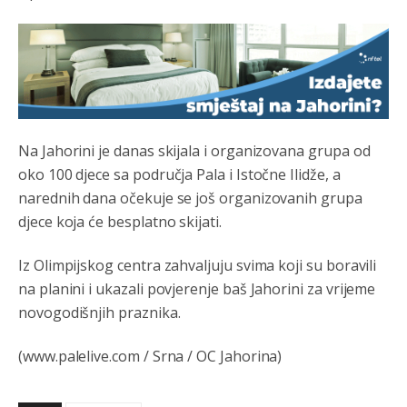
Анонимно2807447
јуче
10:21
Откуд онолико увече арапа по Палама са комплет
породицама?
Анонимно2807441
јуче
10:22
Na Jahorini je danas skijala i organizovana grupa od
накотило се
oko 100 djece sa područja Pala i Istočne Ilidže, a
Анонимно2807447
јуче
10:24
narednih dana očekuje se još organizovanih grupa
djece koja će besplatno skijati.
Техеран и нинџе по Палама
Анонимно2806721
јуче
11:21
Iz Olimpijskog centra zahvaljuju svima koji su boravili
na planini i ukazali povjerenje baš Jahorini za vrijeme
Kosovo je država a manji BH entitet pokrajina.Što se tiče
arapa po Palama i Jahorini,ostavljaju vam pare a vi se
novogodišnjih praznika.
smeškate .Da ne bi možda da vam šalju poštom a da ne
dolaze? Kurko
(www.palelive.com / Srna / OC Jahorina)
Анонимно2807791
јуче
11:39
БиХ није гласала да је тзв.Косово држава. Лупаш ко к у