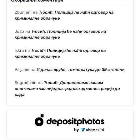
Zbunjeni
на
Ћосић: Полиција ће наћи одговор на
криминалне обрачуне
Јово
на
Ћосић: Полиција ће наћи одговор на
криминалне обрачуне
Iskra
на
Ћосић: Полиција ће наћи одговор на
криминалне обрачуне
Paljanin
на
И данас вруће, температура до 39 степени
Sugrađanin
на
Ћосић: Доприносимо нашим
општинама као ниједна градска администрација до
сада