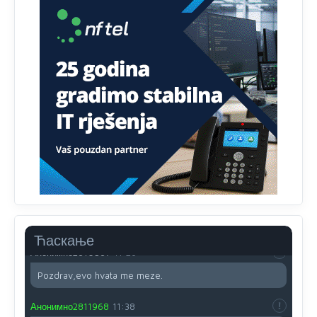
pusti ih ciganija...pocetkom ovog vjeka,neko rece za
Radovana i Ratka kaki su oni srbi...i poce dalje da
besjedi znam ja dobro sta je bilo u Ag-ci...
Анонимно2810587
11:13
Proguglajte
Анонимно2810587
11:21
O kako su cudni lvi ljudi,uzeli bi sve da mogu...a ja srce
svima fajem,radujem se tudjoj sreci.I ko ima i ko nema
na iso ce mjesto leci!
Анонимно2810587
11:24
Nije u svijetu problem,nahraniti siromasnd,kako nahraniti
bogate!?
Ћаскање
Анонимно2810587
11:26
Pozdrav,evo hvata me meze.
Анонимно2811968
11:38