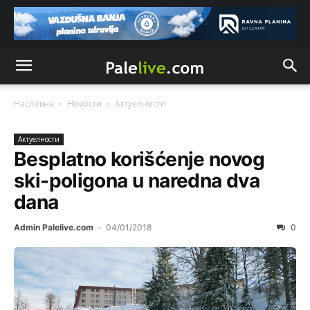
Насловна
Новости
Актуeлности
Актуeлности
Besplatno korišćenje novog
ski-poligona u naredna dva
dana
Admin Palelive.com
-
04/01/2018
0