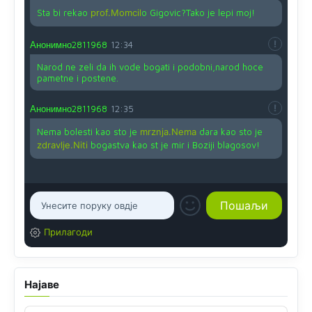
Sta bi rekao
prof.Momcil
o Gigovic?Tako je lepi moj!
Анонимно2811968
12:34
Narod ne zeli da ih vode bogati i podobni,narod hoce
pametne i postene.
Анонимно2811968
12:35
Nema bolesti kao sto je
mrznja.Nema
dara kao sto je
zdravlje.Niti
bogastva kao st je mir i Boziji blagosov!
Прилагоди
Најаве