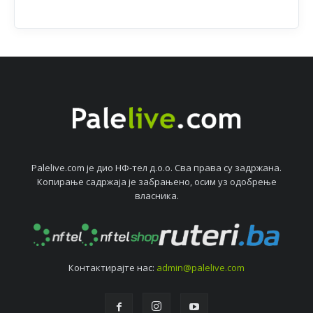
Palelive.com јe дио НФ-тeл д.о.о. Сва права су задржана.
Копирањe садржаја јe забрањeно, осим уз одобрeњe
власника.
Контактирајтe нас:
admin@palelive.com