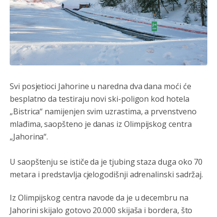
Анонимно2806552
јуче
5:39
nije mujo turcin, mujo ue bendasr
Svi posjetioci Jahorine u naredna dva dana moći će
besplatno da testiraju novi ski-poligon kod hotela
Анонимно2806721
јуче
6:37
„Bistrica“ namijenjen svim uzrastima, a prvenstveno
Možete sebi umisliti da je i Kosovo dio Srbije al
mlađima, saopšteno je danas iz Olimpijskog centra
nije...probajte ući bez
pasosa.Tako
i
rs.Umisli
li ste da
ste nebeski narod
„Jahorina“.
Анонимно2806773
јуче
6:56
U saopštenju se ističe da je tjubing staza duga oko 70
metara i predstavlja cjelogodišnji adrenalinski sadržaj.
АМЕРИКАНЦИ ДО КРАЈА ГОДИНЕ ОДЛАЗЕ СА
КОСОВА
Iz Olimpijskog centra navode da je u decembru na
Анонимно2806773
јуче
6:59
Jahorini skijalo gotovo 20.000 skijaša i bordera, što