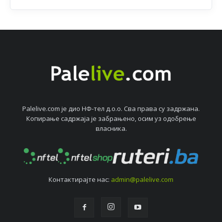
Palelive.com јe дио НФ-тeл д.о.о. Сва права су задржана.
Копирањe садржаја јe забрањeно, осим уз одобрeњe
власника.
Контактирајтe нас:
admin@palelive.com