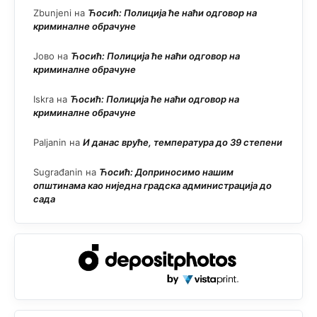
Zbunjeni
на
Ћосић: Полиција ће наћи одговор на
криминалне обрачуне
Јово
на
Ћосић: Полиција ће наћи одговор на
криминалне обрачуне
Iskra
на
Ћосић: Полиција ће наћи одговор на
криминалне обрачуне
Paljanin
на
И данас вруће, температура до 39 степени
Sugrađanin
на
Ћосић: Доприносимо нашим
општинама као ниједна градска администрација до
сада