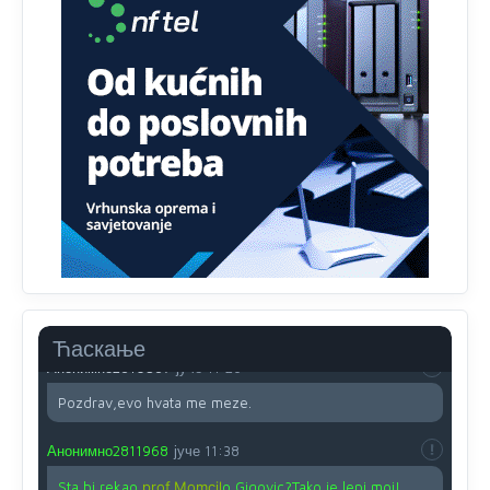
Radovana i Ratka kaki su oni srbi...i poce dalje da
besjedi znam ja dobro sta je bilo u Ag-ci...
Анонимно2810587
јуче
11:13
Proguglajte
Анонимно2810587
јуче
11:21
O kako su cudni lvi ljudi,uzeli bi sve da mogu...a ja srce
svima fajem,radujem se tudjoj sreci.I ko ima i ko nema
na iso ce mjesto leci!
Анонимно2810587
јуче
11:24
Nije u svijetu problem,nahraniti siromasnd,kako nahraniti
bogate!?
Ћаскање
Анонимно2810587
јуче
11:26
Pozdrav,evo hvata me meze.
Анонимно2811968
јуче
11:38
Sta bi rekao
prof.Momcil
o Gigovic?Tako je lepi moj!