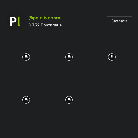
@palelivecom
Запрати
3.752
Пратилаца