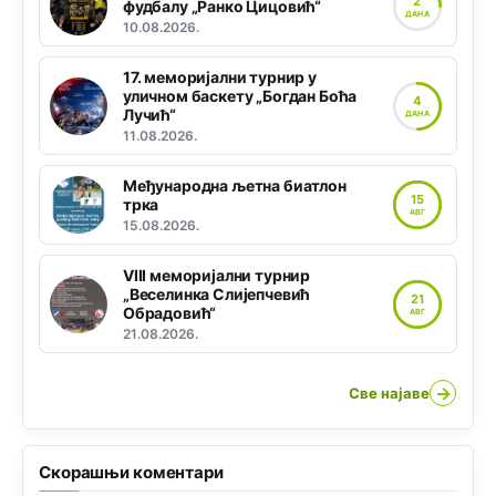
2
фудбалу „Ранко Цицовић“
ДАНА
10.08.2026.
17. меморијални турнир у
уличном баскету „Богдан Боћа
4
Лучић“
ДАНА
11.08.2026.
Међународна љетна биатлон
15
трка
АВГ
15.08.2026.
VIII меморијални турнир
„Веселинка Слијепчевић
21
Обрадовић“
АВГ
21.08.2026.
→
Све најаве
Скорашњи коментари