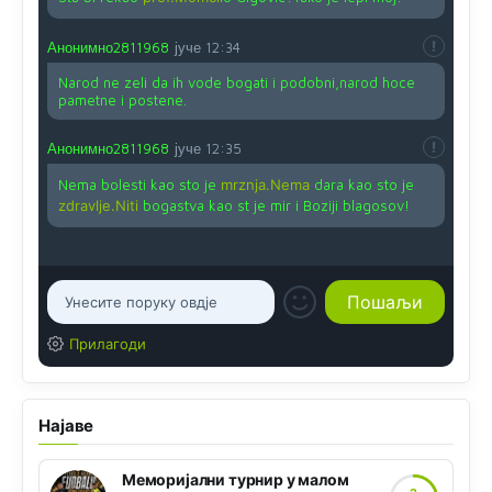
Анонимно2811968
јуче
12:34
Narod ne zeli da ih vode bogati i podobni,narod hoce
pametne i postene.
Анонимно2811968
јуче
12:35
Nema bolesti kao sto je
mrznja.Nema
dara kao sto je
zdravlje.Niti
bogastva kao st je mir i Boziji blagosov!
Прилагоди
Најаве
Меморијални турнир у малом