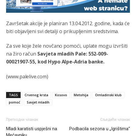
ste nebeski narod
Анонимно2806773
6:56
Završetak akcije je planiran 13.04.2012. godine, kada će
АМЕРИКАНЦИ ДО КРАЈА ГОДИНЕ ОДЛАЗЕ СА
biti objavljeni svi detalji o prikupljenim sredstvima.
КОСОВА
Za sve koje žele novčano pomoći, uplate mogu izvršiti
Анонимно2806773
6:59
na žiro račun
Savjeta mladih Pale: 552-009-
Затвара се и база Бондстил, у којој је лета 1999.
године било чак 7.000 војника.
00021907-55, kod Hypo Alpe-Adria banke.
Анонимно2806773
7:01
(www.palelive.com)
Косово више није у моди, Амери се селе у Иран.
TAGS
Crvenog krsta
Kosovo
Metohija
Omladinski klub
Анонимно2806773
7:05
pomoć
Savjet mladih
Војска Србије се враћа на Косово и Метохију.
Анонимно2806721
7:23
Претходни чланак
Сљедећи чланак
Mladi karatisti uspješni na
Podbacila sezona u „Igrištima“
Promjeni dilera
Mećavniku