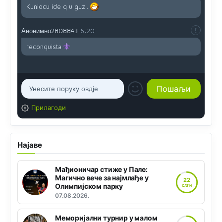
Kuniocu ide q u guz...
Анонимно2808843
6:20
reconquista
Прилагоди
Најаве
Мађионичар стиже у Пале:
Магично вече за најмлађе у
22
Олимпијском парку
САТИ
07.08.2026.
Меморијални турнир у малом