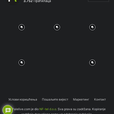
3.752
Пратилаца
Услови коришћења
Пошаљите вијест
Маркетинг
Контакт
© Palelive.com je dio
NF-tel d.o.o.
Sva prava su zadržana. Kopiranje