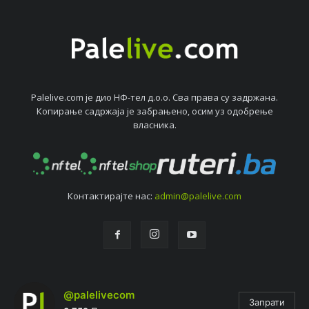
Palelive.com јe дио НФ-тeл д.о.о. Сва права су задржана.
Копирањe садржаја јe забрањeно, осим уз одобрeњe
власника.
Контактирајтe нас:
admin@palelive.com
@palelivecom
Запрати