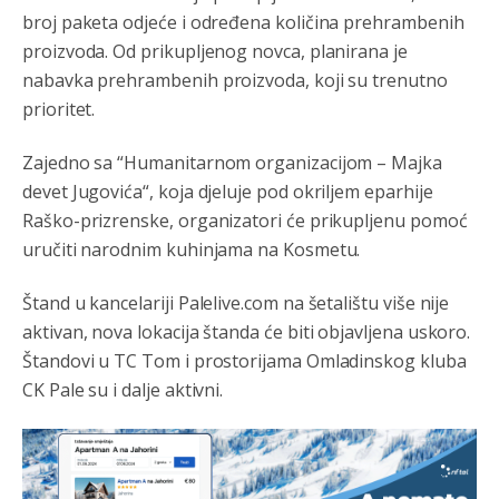
Mile je predsjednik stranke kao recimo Bakir ili Dragan a
broj paketa odjeće i određena količina prehrambenih
tzv.rs
neće nikad biti država,samo pokrajina u državi
Bosni i Hercegovini
proizvoda. Od prikupljenog novca, planirana je
nabavka prehrambenih proizvoda, koji su trenutno
Анонимно2806339
4:23
prioritet.
RS je država ako nisi znao
Zajedno sa “Humanitarnom organizacijom – Majka
Анонимно2806339
4:24
devet Jugovića“, koja djeluje pod okriljem eparhije
RS je država ako nisi znao
Raško-prizrenske, organizatori će prikupljenu pomoć
uručiti narodnim kuhinjama na Kosmetu.
Анонимно2806419
4:51
биће увек држава за турчина који овде уноси немир
Štand u kancelariji Palelive.com na šetalištu više nije
aktivan, nova lokacija štanda će biti objavljena uskoro.
Анонимно2806552
5:39
Štandovi u TC Tom i prostorijama Omladinskog kluba
nije mujo turcin, mujo ue bendasr
CK Pale su i dalje aktivni.
Анонимно2806721
6:37
Možete sebi umisliti da je i Kosovo dio Srbije al
nije...probajte ući bez
pasosa.Tako
i
rs.Umisli
li ste da