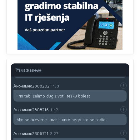
Анонимно2806721
12:39
791 BiH nije priznala Kosovo kao nezavisnu državu jer
genocidna tvorevina pravi smetnju a recimo Srbija je
davno
priznala.Na
svakom proizvodu iz Srbije stoji -
uvoznik za Kosovo
Анонимно2806721
12:45
Sve i da se nekim čudom vojska Srbije "vrati" na
Kosovo-kome će se vratiti? Gdje je dobrodošla i koga
da brani? A imamo vojsku Kosova kojoj želimo svako
Ћаскање
dobro i da se što bolje opreme
Анонимно2808202
1:38
i mi tebi želimo dug život i tešku bolest
Анонимно2808216
1:42
Akò se prevede...manji umro nego sto se rodio.
Анонимно2806721
2:27