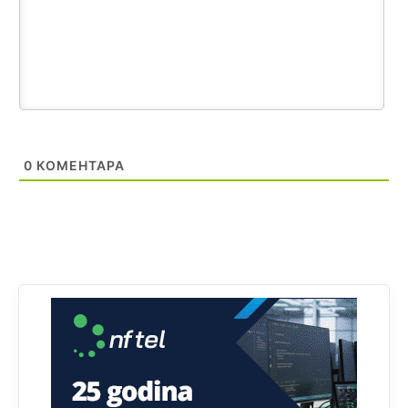
Анонимно2806721
11:21
Kosovo je država a manji BH entitet pokrajina.Što se tiče
arapa po Palama i Jahorini,ostavljaju vam pare a vi se
smeškate .Da ne bi možda da vam šalju poštom a da ne
dolaze? Kurko
Анонимно2807791
11:39
БиХ није гласала да је тзв.Косово држава. Лупаш ко к у
0
КОМЕНТАРА
р а ц по самару луди турко.
Анонимно2807895
12:16
Dobro zboris 791,ovaj721 dok nije bilo interneta,samo
mu je porodica znala da je glup!
Анонимно2807895
12:18
Drzi pod kontrolom tri stvari jezik,karakter i
ponasanje...Uzivotu brani tri stvari:cast,prijatelja i
slabije.Iz
zivota iskljuci tri stvari uvredu,neznanje i
zavist.Sve
dok si ziv gaji tri stvari dobrotu,pamet i
prijateljstvo!!