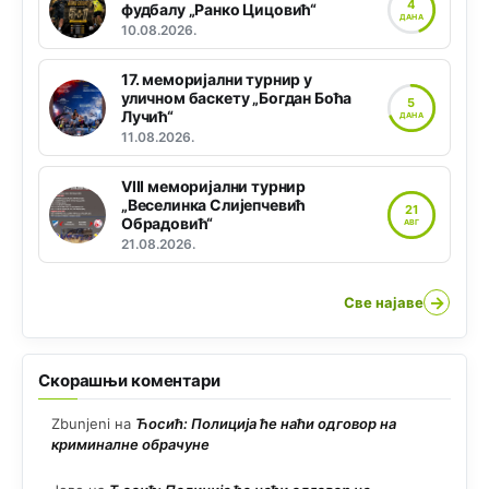
4
фудбалу „Ранко Цицовић“
ДАНА
10.08.2026.
17. меморијални турнир у
уличном баскету „Богдан Боћа
5
Лучић“
ДАНА
11.08.2026.
VIII меморијални турнир
„Веселинка Слијепчевић
21
Обрадовић“
АВГ
21.08.2026.
→
Све најаве
Скорашњи коментари
Zbunjeni
на
Ћосић: Полиција ће наћи одговор на
криминалне обрачуне