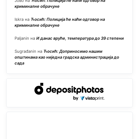
Јово
на
Ћосић: Полиција ће наћи одговор на
криминалне обрачуне
Iskra
на
Ћосић: Полиција ће наћи одговор на
криминалне обрачуне
Paljanin
на
И данас вруће, температура до 39 степени
Sugrađanin
на
Ћосић: Доприносимо нашим
општинама као ниједна градска администрација до
сада