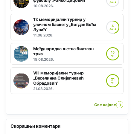
фудбалу „Ранко Цицовић“
ДАНА
10.08.2026.
17. меморијални турнир у
уличном баскету „Богдан Боћа
4
Лучић“
ДАНА
11.08.2026.
Међународна љетна биатлон
15
трка
АВГ
15.08.2026.
VIII меморијални турнир
„Веселинка Слијепчевић
21
Обрадовић“
АВГ
21.08.2026.
→
Све најаве
Скорашњи коментари