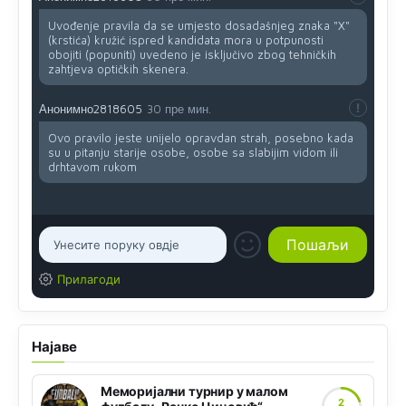
Uvođenje pravila da se umjesto dosadašnjeg znaka "X"
(krstića) kružić ispred kandidata mora u potpunosti
obojiti (popuniti) uvedeno je isključivo zbog tehničkih
zahtjeva optičkih skenera.
Анонимно2818605
30 пре мин.
Ovo pravilo jeste unijelo opravdan strah, posebno kada
su u pitanju starije osobe, osobe sa slabijim vidom ili
drhtavom rukom
Прилагоди
Најаве
Меморијални турнир у малом
2