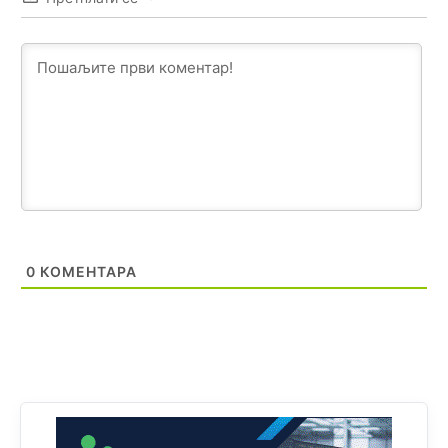
Анонимно2817461
8:37
U SAD poslje zatvaranja biracki mesta,za 5 minuta znaju
ko je pobjedio... u Japanu za 2 minuta,kod nas mjesec
dana pre izbora zna se ko ce pobediti!!
Анонимно2553747
9:55
Jel moguće da toliko zaostaju za nama..
Анонимно2818605
11:15
Prema posljednjem zvaničnom popisu stanovništva, u
0
КОМЕНТАРА
Bosni i Hercegovini ima 89.794 nepismenih osoba, što
čini 2,82% ukupnog stanovništva starijeg od 10 godina
Анонимно2818605
58 пре мин.
Sa ovim procentom, Bosna i Hercegovina ima najvišu
stopu nepismenosti u regionu.
Анонимно2818605
54 пре мин.