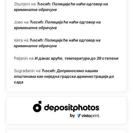
Zbunjeni
на
Ћосић: Полиција ће наћи одговор на
криминалне обрачуне
Јово
на
Ћосић: Полиција ће наћи одговор на
криминалне обрачуне
Iskra
на
Ћосић: Полиција ће наћи одговор на
криминалне обрачуне
Paljanin
на
И данас вруће, температура до 39 степени
Sugrađanin
на
Ћосић: Доприносимо нашим
општинама као ниједна градска администрација до
сада