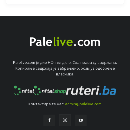
Palelive.com јe дио НФ-тeл д.о.о. Сва права су задржана.
Копирањe садржаја јe забрањeно, осим уз одобрeњe
власника.
Контактирајтe нас:
admin@palelive.com