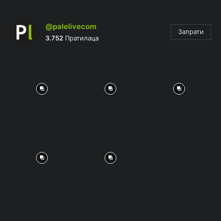
@palelivecom
Запрати
3.752
Пратилаца