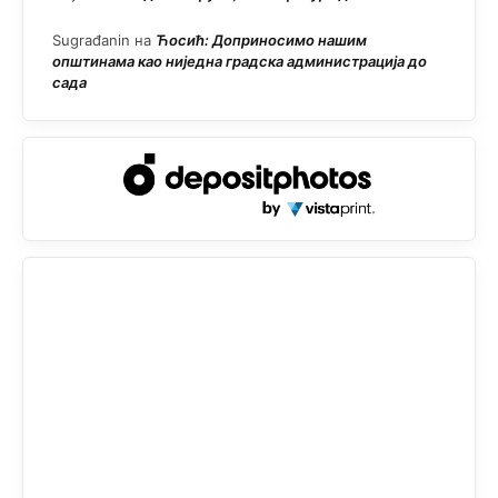
Sugrađanin
на
Ћосић: Доприносимо нашим
општинама као ниједна градска администрација до
сада