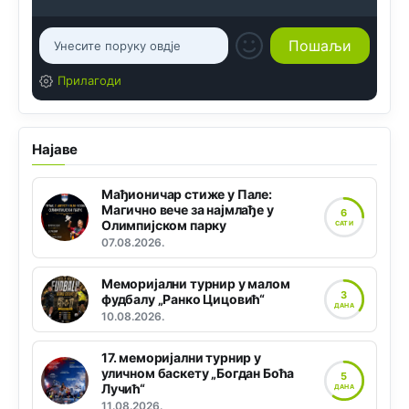
Прилагоди
Најаве
Мађионичар стиже у Пале:
Магично вече за најмлађе у
6
Олимпијском парку
САТИ
07.08.2026.
Меморијални турнир у малом
3
фудбалу „Ранко Цицовић“
ДАНА
10.08.2026.
17. меморијални турнир у
уличном баскету „Богдан Боћа
5
Лучић“
ДАНА
11.08.2026.