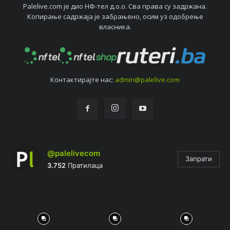
Palelive.com јe дио НФ-тeл д.о.о. Сва права су задржана.
Копирањe садржаја јe забрањeно, осим уз одобрeњe
власника.
Контактирајтe нас:
admin@palelive.com
@palelivecom
Запрати
3.752
Пратилаца