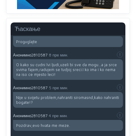
Evo dasak vijetra s Romanije,neko iz publike povika,ma
pusti ih ciganija...pocetkom ovog vjeka,neko rece za
Radovana i Ratka kaki su oni srbi...i poce dalje da
besjedi znam ja dobro sta je bilo u Ag-ci...
Ћаскање
Анонимно2810587
16 пре мин.
Proguglajte
Анонимно2810587
8 пре мин.
O kako su cudni lvi ljudi,uzeli bi sve da mogu...a ja srce
svima fajem,radujem se tudjoj sreci.I ko ima i ko nema
na iso ce mjesto leci!
Анонимно2810587
5 пре мин.
Nije u svijetu problem,nahraniti siromasnd,kako nahraniti
bogate!?
Анонимно2810587
4 пре мин.
Pozdrav,evo hvata me meze.