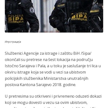
Анонимно2806773
јуче
6:56
АМЕРИКАНЦИ ДО КРАЈА ГОДИНЕ ОДЛАЗЕ СА
КОСОВА
Анонимно2806773
јуче
6:59
Затвара се и база Бондстил, у којој је лета 1999.
године било чак 7.000 војника.
Илустрација
Анонимно2806773
јуче
7:01
Službenici Agencije za istrage i zaštitu BiH /Sipa/
Косово више није у моди, Амери се селе у Иран.
okončali su pretrese na šest lokacija na području
Istočno Sarajeva i Pala, a u toku je saslušanje tri lica u
Анонимно2806773
јуче
7:05
okviru istrage koja se vodi u vezi sa ubistvom
Војска Србије се враћа на Косово и Метохију.
policijskih službenika Ministarstva unutrašnjih
poslova Kantona Sarajevo 2018. godine.
Анонимно2806721
јуче
7:23
Promjeni dilera
U pretresima su otkriveni i privremeno oduzeti dokazi
koji se mogu dovesti u vezu sa ovim ubistvom,
Анонимно2807323
јуче
9:51