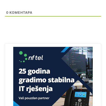
Анонимно2808843
јуче
6:20
0
КОМЕНТАРА
reconquista
Анонимно2553747
6:49
Mile pozvao eleza da glasa .
Анонимно2808843
9:52
Анонимно2810587
19 пре мин.