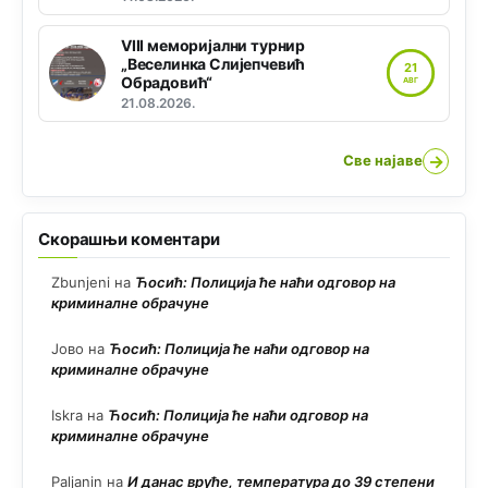
VIII меморијални турнир
„Веселинка Слијепчевић
21
Обрадовић“
АВГ
21.08.2026.
→
Све најаве
Скорашњи коментари
Zbunjeni
на
Ћосић: Полиција ће наћи одговор на
криминалне обрачуне
Јово
на
Ћосић: Полиција ће наћи одговор на
криминалне обрачуне
Iskra
на
Ћосић: Полиција ће наћи одговор на
криминалне обрачуне
Paljanin
на
И данас вруће, температура до 39 степени