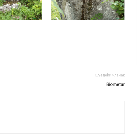
Сљедећи чланак
Biometar