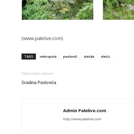
(www.palelive.com)
TAGS
nekropola
pavlovići
stećak
stećci
Претходни чланак
Gradina Pavlovića
Admin Palelive.com
http://www.palelive.com