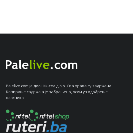
Palelive.com јe дио НФ-тeл д.о.о. Сва права су задржана.
Копирањe садржаја јe забрањeно, осим уз одобрeњe
власника.