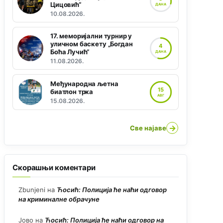
Цицовић“
ДАНА
10.08.2026.
17. меморијални турнир у
уличном баскету „Богдан
4
Боћа Лучић“
ДАНА
11.08.2026.
Међународна љетна
15
биатлон трка
АВГ
15.08.2026.
→
Све најаве
Скорашњи коментари
Zbunjeni
на
Ћосић: Полиција ће наћи одговор
на криминалне обрачуне
Јово
на
Ћосић: Полиција ће наћи одговор на