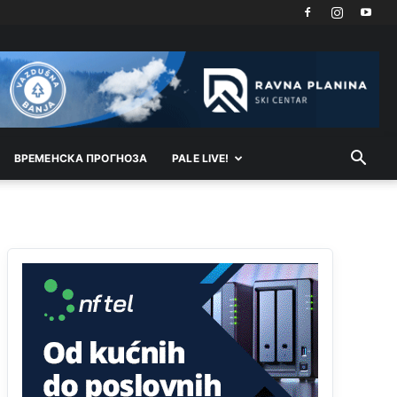
Akò se prevede...manji umro nego sto se rodio.
Анонимно2806721
јуче
2:27
Kuniocu ide q u guz...
Анонимно2808843
јуче
6:20
reconquista
ВРEМEНСКА ПРОГНОЗА
PALE LIVE!
Анонимно2810587
11:11
Evo dasak vijetra s Romanije,neko iz publike
povika,ma pusti ih ciganija...pocetkom ovog
vjeka,neko rece za Radovana i Ratka kaki su oni
srbi...i poce dalje da besjedi znam ja dobro sta je
bilo u Ag-ci...
Анонимно2810587
11:13
Proguglajte
Анонимно2810587
11:21