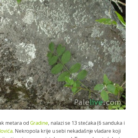
jak metara od
Gradine
, nalazi se 13 stećaka (6 sanduka i
lovića
. Nekropola krije u sebi nekadašnje vladare koji