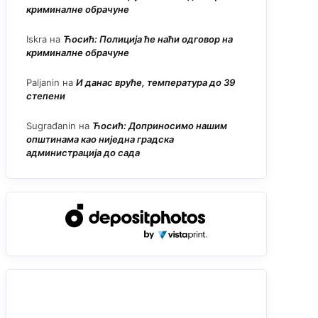
криминалне обрачуне
Iskra
на
Ћосић: Полиција ће наћи одговор на
криминалне обрачуне
Paljanin
на
И данас вруће, температура до 39
степени
Sugrađanin
на
Ћосић: Доприносимо нашим
општинама као ниједна градска
администрација до сада