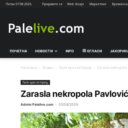
Петак 07.08.2026.
Пријавите се
Web dizajn
Маркетинг
Временск
Palelive.com
ПОЧЕТНА
НОВОСТИ
INFO
ОГЛАСИ
ЈАХОРИН
Насловна
Водич
Палe кроз историју
Zarasla nekropola
Палe кроз историју
Zarasla nekropola Pavlovi
Admin Palelive.com
-
05/08/2009