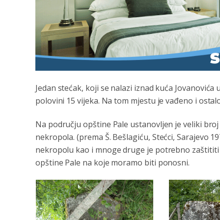
Jedan stećak, koji se nalazi iznad kuća Jovanovića
polovini 15 vijeka. Na tom mjestu je vađeno i ost
Na području opštine Pale ustanovljen je veliki broj
nekropola. (prema Š. Bešlagiću, Stećci, Sarajevo 1
nekropolu kao i mnoge druge je potrebno zaštititi i
opštine Pale na koje moramo biti ponosni.