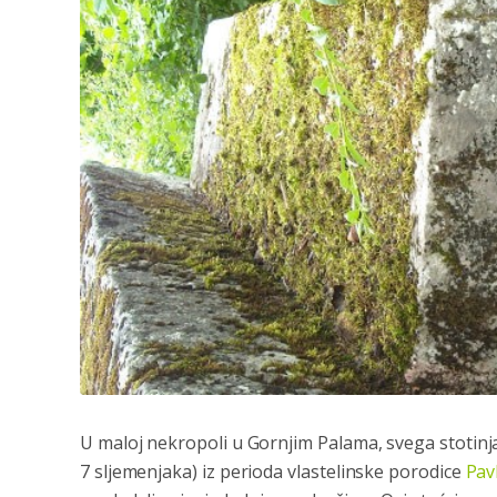
U maloj nekropoli u Gornjim Palama, svega stotin
7 sljemenjaka) iz perioda vlastelinske porodice
Pav