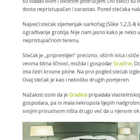
su vladali ovim i okolnim područjem. Ovi stećci su 
dosta nepristupačan i zarastao. Pored stećaka nala
Najveći stećak sljemenjak-sarkofag (Slike 1,2,3,4) k
ograđivanje groblja. Nije nam jasno kako je neko u
nepristupačnom terenu.
Stećak je „pripremljen“ precizno, oštrih ivica i stič
veoma bitna ličnost, možda i gospodar
Gradine
. D
ima četri krovne plohe. Na prvi pogled stećak izgle
Ovaj stećak je kao i nekoliko drugih pomjeren.
Nažalost osim da je
Gradina
pripadala vlastelinsko
gospodara, pa ni mala nekropola lijepih nadgrob
svojim prisustvom ništa drugo već da u njenom okr