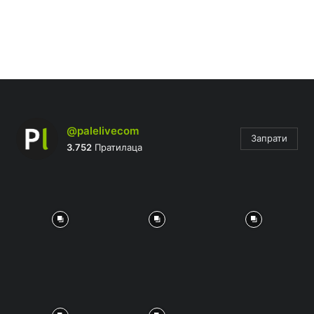
@palelivecom
Запрати
3.752
Пратилаца