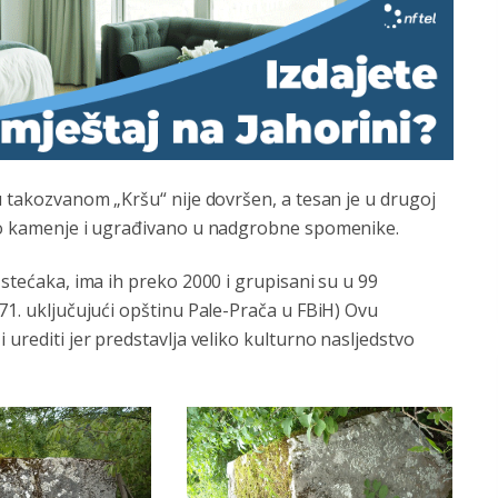
 u takozvanom „Kršu“ nije dovršen, a tesan je u drugoj
alo kamenje i ugrađivano u nadgrobne spomenike.
 stećaka, ima ih preko 2000 i grupisani su u 99
971. uključujući opštinu Pale-Prača u FBiH) Ovu
 urediti jer predstavlja veliko kulturno nasljedstvo