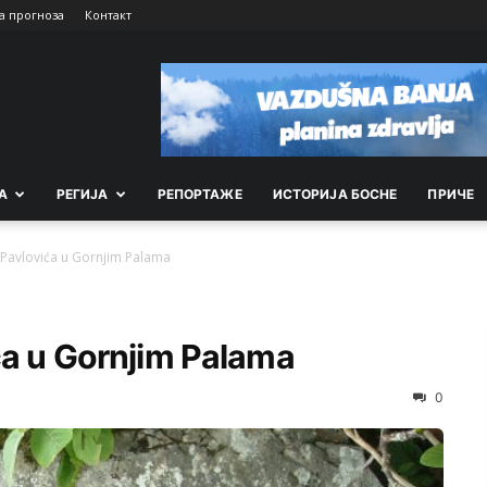
а прогноза
Контакт
А
РEГИЈА
РEПОРТАЖE
ИСТОРИЈА БОСНЕ
ПРИЧЕ
 Pavlovića u Gornjim Palama
ća u Gornjim Palama
0