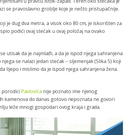
orijentisani u pravcu istok-zapad. Teren oko stećaka je
zi se pravoslavno groblje koje je nešto pristupačnije.
oji je dug dva metra, a visok oko 80 cm, je iskorišten za
spio podići ovaj stećak u ovaj položaj na ovako
e se utisak da je najmlađi, a da je ispod njega sahranjena
o njega se nalazi jedan stećak – sljemenjak (Slika 5) koji
da lijepo i mislimo da je ispod njega sahranjena žena.
j porodici
Pavlovića
nije poznato ime njenog
nih kamenova do danas gotovo nepoznata ne govori
ilju leže mnogi gospodari ovog kraja i grada.