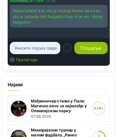
Анонимно2811968
12:35
Nema bolesti kao sto je
mrznja.Nema
dara kao
sto je
zdravlje.Niti
bogastva kao st je mir i Boziji
blagosov!
Прилагоди
Најаве
Мађионичар стиже у Пале:
Магично вече за најмлађе у
КРАЈ
Олимпијском парку
07.08.2026.
Меморијални турнир у
малом фудбалу „Ранко
3