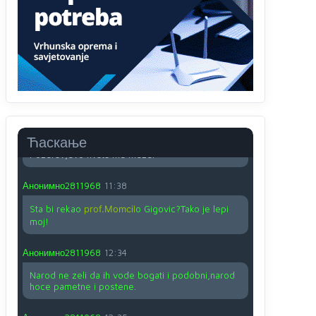
O kako su cudni lvi ljudi,uzeli bi sve da mogu...a
ja srce svima fajem,radujem se tudjoj sreci.I ko
ima i ko nema na iso ce mjesto leci!
Анонимно2810587
11:24
Nije u svijetu problem,nahraniti siromasnd,kako
nahraniti bogate!?
Анонимно2810587
11:26
Ћаскање
Pozdrav,evo hvata me meze.
Анонимно2811968
11:38
Sta bi rekao
prof.Momcil
o Gigovic?Tako je lepi
moj!
Анонимно2811968
12:34
Narod ne zeli da ih vode bogati i podobni,narod
hoce pametne i postene.