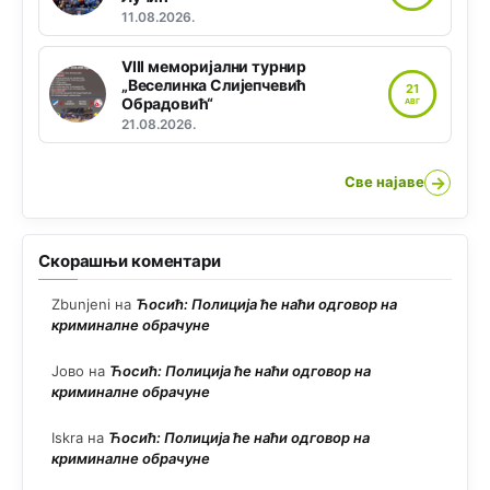
11.08.2026.
VIII меморијални турнир
„Веселинка Слијепчевић
21
Обрадовић“
АВГ
21.08.2026.
→
Све најаве
Скорашњи коментари
Zbunjeni
на
Ћосић: Полиција ће наћи одговор на
криминалне обрачуне
Јово
на
Ћосић: Полиција ће наћи одговор на
криминалне обрачуне
Iskra
на
Ћосић: Полиција ће наћи одговор на
криминалне обрачуне