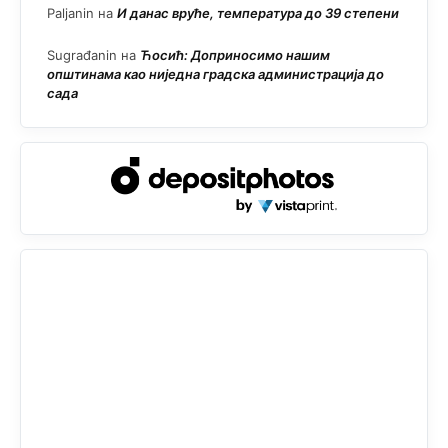
Paljanin
на
И данас вруће, температура до 39 степени
Sugrađanin
на
Ћосић: Доприносимо нашим
општинама као ниједна градска администрација до
сада