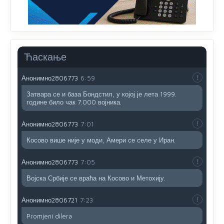
ste nebeski narod
Анонимно2806773
6:56
АМЕРИКАНЦИ ДО КРАЈА ГОДИНЕ ОДЛАЗЕ СА
Ћаскање
КОСОВА
Анонимно2806773
6:59
Затвара се и база Бондстил, у којој је лета 1999.
године било чак 7.000 војника.
Анонимно2806773
7:01
Косово више није у моди, Амери се селе у Иран.
Анонимно2806773
7:05
Војска Србије се враћа на Косово и Метохију.
Анонимно2806721
7:23
Promjeni dilera