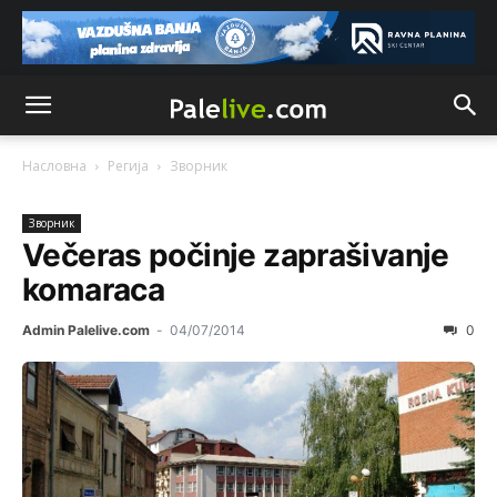
Насловна
Регија
Зворник
Зворник
Večeras počinje zaprašivanje
komaraca
Admin Palelive.com
-
04/07/2014
0