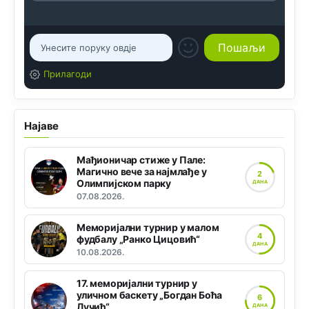
Прилагоди
Најаве
Мађионичар стиже у Пале:
Магично вече за најмлађе у
2
Олимпијском парку
ДАНА
07.08.2026.
Меморијални турнир у малом
4
фудбалу „Ранко Цицовић“
ДАНА
10.08.2026.
17. меморијални турнир у
уличном баскету „Богдан Боћа
6
Лучић“
ДАНА