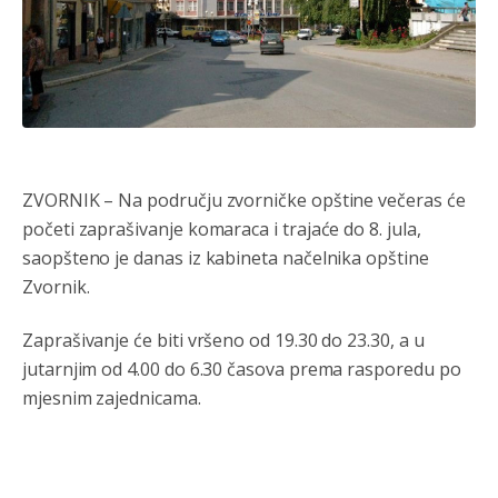
ZVORNIK – Na području zvorničke opštine večeras će
početi zaprašivanje komaraca i trajaće do 8. jula,
saopšteno je danas iz kabineta načelnika opštine
Zvornik.
Zaprašivanje će biti vršeno od 19.30 do 23.30, a u
Анонимно2022778
8/4/2026
9:55
jutarnjim od 4.00 do 6.30 časova prema rasporedu po
mamu vam **bem papansku!!!!
mjesnim zajednicama.
Анонимно2553747
јуче
5:42
Narode.nemogu
da vjerujem dokle smo doš
li.ako
neznate danas slavimo svjetski dan semafora.