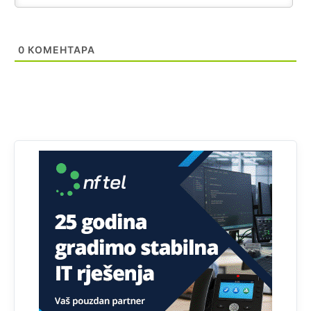
Анонимно2800732
јуче
6:20
Pavle D u d l a č
0
КОМЕНТАРА
Анонимно2806339
4:23
RS je država ako nisi znao
Анонимно2806339
4:24
RS je država ako nisi znao
Анонимно2806419
4:51
биће увек држава за турчина који овде уноси немир
Анонимно2806552
5:39
nije mujo turcin, mujo ue bendasr
Анонимно2806721
6:37
Možete sebi umisliti da je i Kosovo dio Srbije al
nije...probajte ući bez
pasosa.Tako
i
rs.Umisli
li ste da