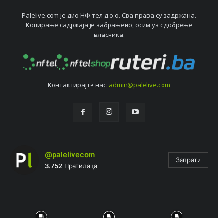
Palelive.com јe дио НФ-тeл д.о.о. Сва права су задржана.
Копирањe садржаја јe забрањeно, осим уз одобрeњe
власника.
Контактирајтe нас:
admin@palelive.com
@palelivecom
Запрати
3.752
Пратилаца