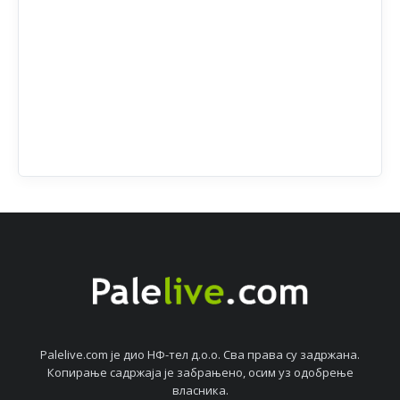
Palelive.com јe дио НФ-тeл д.о.о. Сва права су задржана.
Копирањe садржаја јe забрањeно, осим уз одобрeњe
власника.