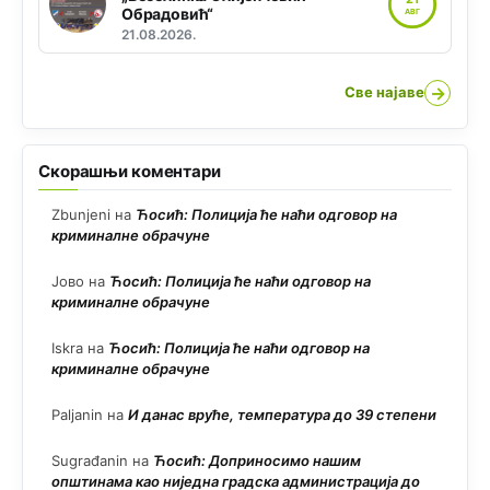
Обрадовић“
АВГ
21.08.2026.
→
Све најаве
Скорашњи коментари
Zbunjeni
на
Ћосић: Полиција ће наћи одговор на
криминалне обрачуне
Јово
на
Ћосић: Полиција ће наћи одговор на
криминалне обрачуне
Iskra
на
Ћосић: Полиција ће наћи одговор на
криминалне обрачуне
Paljanin
на
И данас вруће, температура до 39 степени
Sugrađanin
на
Ћосић: Доприносимо нашим
општинама као ниједна градска администрација до