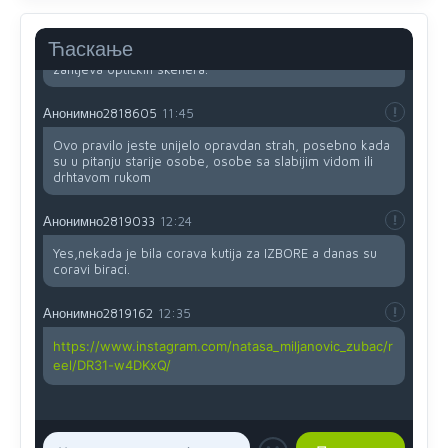
Uvođenje pravila da se umjesto dosadašnjeg znaka "X"
(krstića) kružić ispred kandidata mora u potpunosti
Ћаскање
obojiti (popuniti) uvedeno je isključivo zbog tehničkih
zahtjeva optičkih skenera.
Анонимно2818605
11:45
Ovo pravilo jeste unijelo opravdan strah, posebno kada
su u pitanju starije osobe, osobe sa slabijim vidom ili
drhtavom rukom
Анонимно2819033
12:24
Yes,nekada je bila corava kutija za IZBORE a danas su
coravi biraci.
Анонимно2819162
12:35
https://www.instagram.com/natasa_miljanovic_zubac/r
eel/DR31-w4DKxQ/