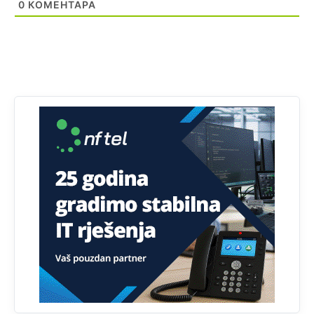
Najveći rizik sa nepismenim stanovništvom je "kupovina
0
КОМЕНТАРА
glasova" i manipulacija kroz fiktivne pomoćnike (koji
zapravo glasaju po nalogu političkih partija, a ne po želji
birača).
Анонимно2818605
11:28
Prema zvaničnim podacima Agencije za statistiku BiH, u
Bosni i Hercegovini je 1.229.972 građana informatički
nepismeno, što čini 38,7% ukupnog stanovništva starijeg
od 10 godina
Анонимно2818605
11:30
Prema podacima o informaciono-komunikacionim
tehnologijama, čak 33,4% domaćinstava u BiH uopšte
nema pristup računaru bilo koje vrste (desktop, laptop ili
tablet
Анонимно2818605
11:34
Najveći dio populacije starije od 65 godina uopšte ne
koristi internet, niti ima pristup računarima
Анонимно2818605
11:45