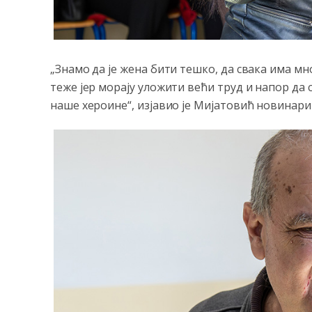
„Знамо да је жена бити тешко, да свака има м
теже јер морају уложити већи труд и напор да 
наше хероине“, изјавио је Мијатовић новинари