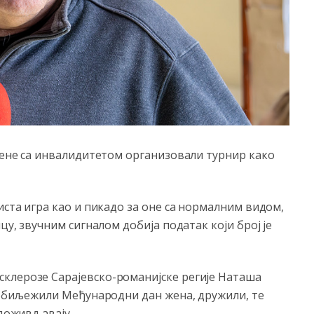
 жене са инвалидитетом организовали турнир како
иста игра као и пикадо за оне са нормалним видом,
цу, звучним сигналом добија податак који број је
клерозе Сарајевско-романијске регије Наташа
и обиљежили Међународни дан жена, дружили, те
 доживљавају.