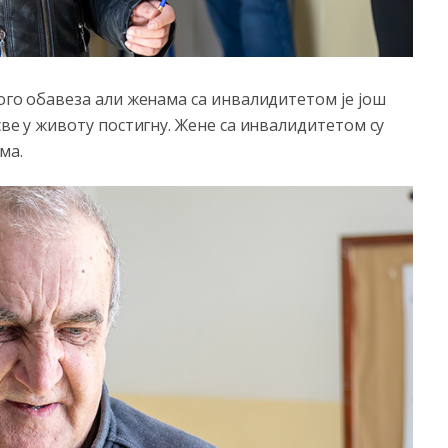
ного обавеза али женама са инвалидитетом је још
све у животу постигну. Жене са инвалидитетом су
ма.