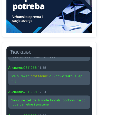
O kako su cudni lvi ljudi,uzeli bi sve da mogu...a
ja srce svima fajem,radujem se tudjoj sreci.I ko
ima i ko nema na iso ce mjesto leci!
Анонимно2810587
11:24
Nije u svijetu problem,nahraniti siromasnd,kako
nahraniti bogate!?
Анонимно2810587
11:26
Ћаскање
Pozdrav,evo hvata me meze.
Анонимно2811968
11:38
Sta bi rekao
prof.Momcil
o Gigovic?Tako je lepi
moj!
Анонимно2811968
12:34
Narod ne zeli da ih vode bogati i podobni,narod
hoce pametne i postene.