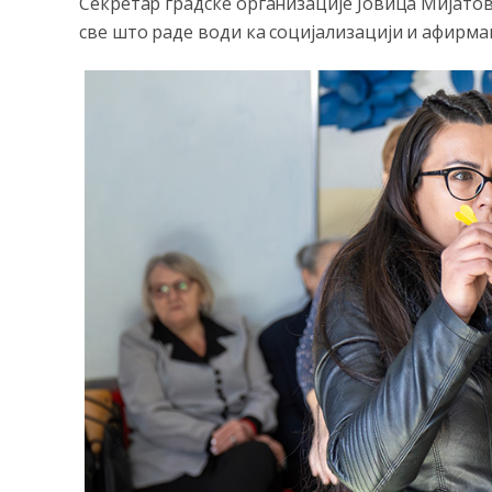
Секретар градске организације Јовица Мијатови
све што раде води ка социјализацији и афирма