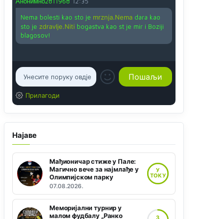
Анонимно2811968
12:35
Nema bolesti kao sto je
mrznja.Nema
dara kao
sto je
zdravlje.Niti
bogastva kao st je mir i Boziji
blagosov!
Прилагоди
Најаве
Мађионичар стиже у Пале:
Магично вече за најмлађе у
У
ТОКУ
Олимпијском парку
07.08.2026.
Меморијални турнир у
малом фудбалу „Ранко
3