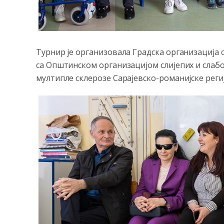
Турнир је организовала Градска организација 
са Општинском организацијом слијепих и сла
мултипле склерозе Сарајевско-романијске реги