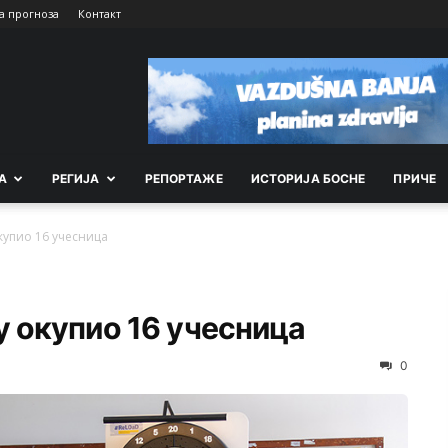
а прогноза
Контакт
А
РEГИЈА
РEПОРТАЖE
ИСТОРИЈА БОСНЕ
ПРИЧЕ
купио 16 учесница
у окупио 16 учесница
0