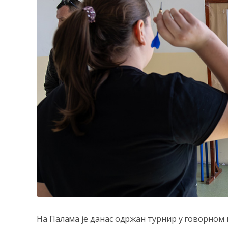
На Палама је данас одржан турнир у говорном