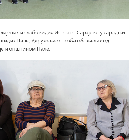
слијепих и слабовидих Источно Сарајево у сарадњи
бовидих Пале, Удружењем особа обољелих од
је и општином Пале.