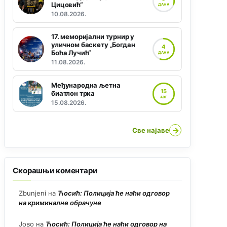
Цицовић“
ДАНА
10.08.2026.
17. меморијални турнир у
уличном баскету „Богдан
4
Боћа Лучић“
ДАНА
11.08.2026.
Међународна љетна
15
биатлон трка
АВГ
15.08.2026.
→
Све најаве
Скорашњи коментари
Zbunjeni
на
Ћосић: Полиција ће наћи одговор
на криминалне обрачуне
Јово
на
Ћосић: Полиција ће наћи одговор на