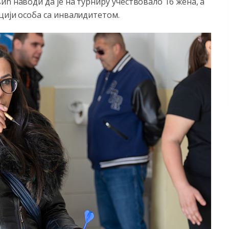
ћ наводи да је на турниру учествовало 16 жена, а
цији особа са инвалидитетом.