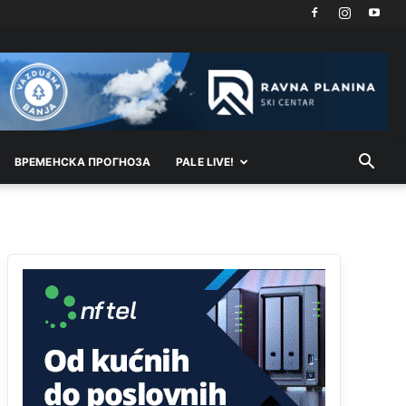
Akò se prevede...manji umro nego sto se rodio.
Анонимно2806721
јуче
2:27
Kuniocu ide q u guz...
Анонимно2808843
јуче
6:20
reconquista
ВРEМEНСКА ПРОГНОЗА
PALE LIVE!
Анонимно2810587
11:11
Evo dasak vijetra s Romanije,neko iz publike
povika,ma pusti ih ciganija...pocetkom ovog
vjeka,neko rece za Radovana i Ratka kaki su oni
srbi...i poce dalje da besjedi znam ja dobro sta je
bilo u Ag-ci...
Анонимно2810587
11:13
Proguglajte
Анонимно2810587
11:21