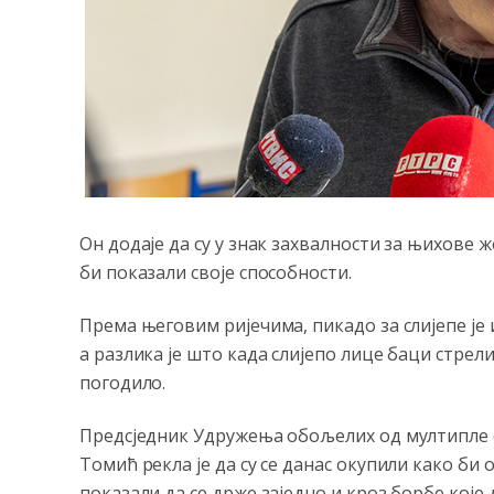
Он додаје да су у знак захвалности за њихове
би показали своје способности.
Према његовим ријечима, пикадо за слијепе је 
а разлика је што када слијепо лице баци стрели
погодило.
Предсједник Удружења обољелих од мултипле с
Томић рекла је да су се данас окупили како б
показали да се држе заједно и кроз борбе које