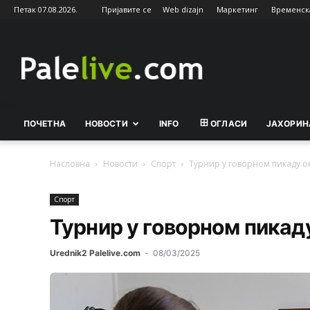
Петак 07.08.2026.
Пријавите се
Web dizajn
Маркетинг
Временск
Palelive.com
ПОЧЕТНА
НОВОСТИ
INFO
ОГЛАСИ
ЈАХОРИН
Насловна
Новости
Спорт
Турнир у говорном пикаду о
Спорт
Турнир у говорном пикад
Urednik2 Palelive.com
-
08/03/2025