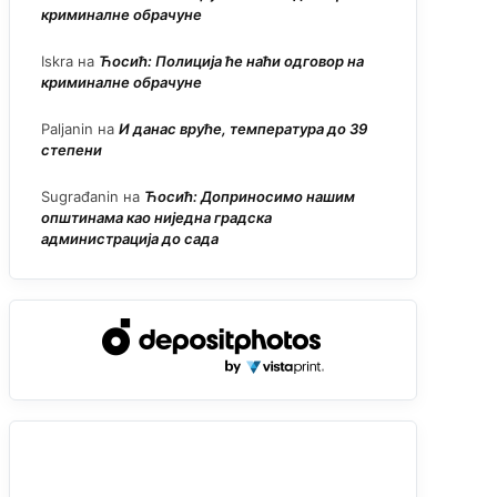
криминалне обрачуне
Iskra
на
Ћосић: Полиција ће наћи одговор на
криминалне обрачуне
Paljanin
на
И данас вруће, температура до 39
степени
Sugrađanin
на
Ћосић: Доприносимо нашим
општинама као ниједна градска
администрација до сада