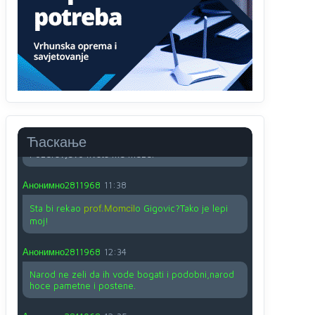
O kako su cudni lvi ljudi,uzeli bi sve da mogu...a
ja srce svima fajem,radujem se tudjoj sreci.I ko
ima i ko nema na iso ce mjesto leci!
Анонимно2810587
11:24
Nije u svijetu problem,nahraniti siromasnd,kako
nahraniti bogate!?
Анонимно2810587
11:26
Ћаскање
Pozdrav,evo hvata me meze.
Анонимно2811968
11:38
Sta bi rekao
prof.Momcil
o Gigovic?Tako je lepi
moj!
Анонимно2811968
12:34
Narod ne zeli da ih vode bogati i podobni,narod
hoce pametne i postene.