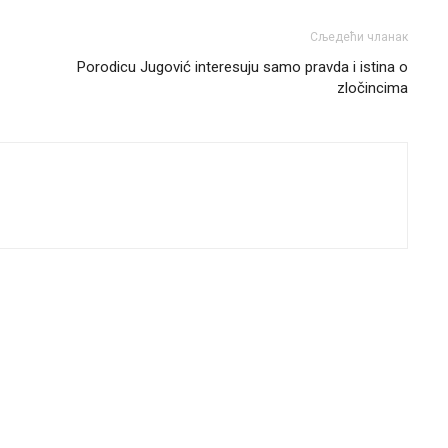
Сљедећи чланак
Porodicu Jugović interesuju samo pravda i istina o
zločincima