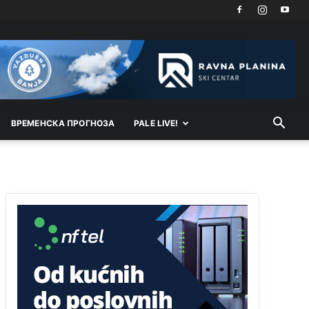
Akò se prevede...manji umro nego sto se rodio.
Анонимно2806721
јуче
2:27
Kuniocu ide q u guz...
Анонимно2808843
јуче
6:20
reconquista
ВРEМEНСКА ПРОГНОЗА
PALE LIVE!
Анонимно2810587
11:11
Evo dasak vijetra s Romanije,neko iz publike
povika,ma pusti ih ciganija...pocetkom ovog
vjeka,neko rece za Radovana i Ratka kaki su oni
srbi...i poce dalje da besjedi znam ja dobro sta je
bilo u Ag-ci...
Анонимно2810587
11:13
Proguglajte
Анонимно2810587
11:21