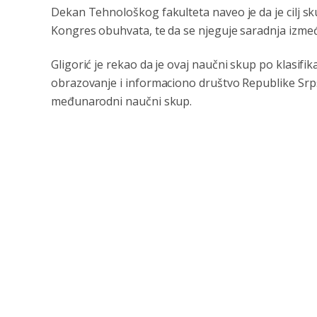
Dekan Tehnološkog fakulteta naveo je da je cilj sk
Kongres obuhvata, te da se njeguje saradnja između
Gligorić je rekao da je ovaj naučni skup po klasifi
obrazovanje i informaciono društvo Republike Srps
međunarodni naučni skup.