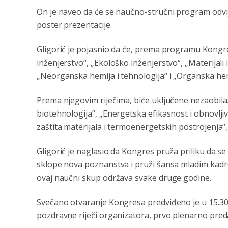
On je naveo da će se naučno-stručni program odvi
poster prezentacije.
Gligorić je pojasnio da će, prema programu Kongre
inženjerstvo“, „Ekološko inženjerstvo“, „Materijali 
„Neorganska hemija i tehnologija“ i „Organska hemi
Prema njegovim riječima, biće uključene nezaobil
biotehnologija“, „Energetska efikasnost i obnovljivi
zaštita materijala i termoenergetskih postrojenja“
Gligorić je naglasio da Kongres pruža priliku da se
sklope nova poznanstva i pruži šansa mladim kadro
ovaj naučni skup održava svake druge godine.
Svečano otvaranje Kongresa predviđeno je u 15.30 č
pozdravne riječi organizatora, prvo plenarno preda