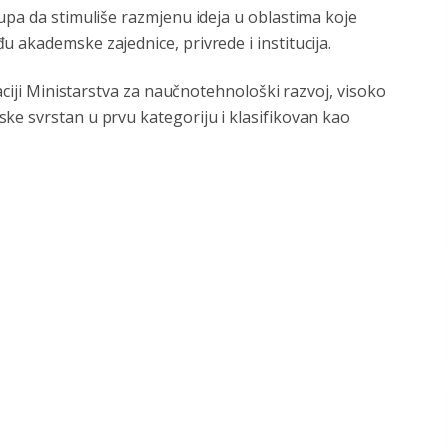
upa da stimuliše razmjenu ideja u oblastima koje
 akademske zajednice, privrede i institucija.
kaciji Ministarstva za naučnotehnološki razvoj, visoko
ke svrstan u prvu kategoriju i klasifikovan kao