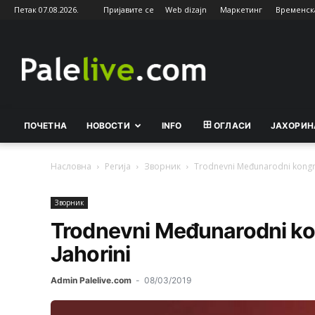
Петак 07.08.2026.
Пријавите се
Web dizajn
Маркетинг
Временск
Palelive.com
ПОЧЕТНА
НОВОСТИ
INFO
ОГЛАСИ
ЈАХОРИН
Насловна
Регија
Зворник
Trodnevni Međunarodni kongre
Зворник
Trodnevni Međunarodni ko
Jahorini
Admin Palelive.com
-
08/03/2019