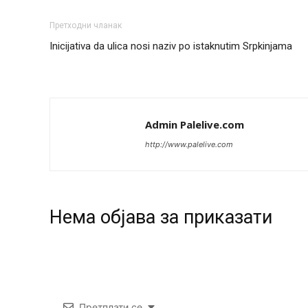
Претходни чланак
Inicijativa da ulica nosi naziv po istaknutim Srpkinjama
Admin Palelive.com
http://www.palelive.com
Нeма објава за приказати
Претплати се