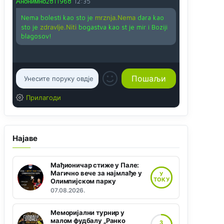
Анонимно2811968
12:35
Nema bolesti kao sto je
mrznja.Nema
dara kao
sto je
zdravlje.Niti
bogastva kao st je mir i Boziji
blagosov!
Прилагоди
Најаве
Мађионичар стиже у Пале:
Магично вече за најмлађе у
У
ТОКУ
Олимпијском парку
07.08.2026.
Меморијални турнир у
малом фудбалу „Ранко
3