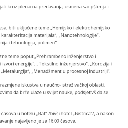
jati kroz plenarna predavanja, usmena saopštenja i
sa, biti uključene teme „Hemijsko i elektrohemijsko
i karakterizacija materijala“, „Nanotehnologije“,
ja i tehnologija, polimeri“.
azne teme poput „Prehrambeno inženjerstvo i
 izvori energije“, „Tekstilno inženjerstvo“, „Korozija i
, „Metalurgija“, „Menadžment u procesnoj industriji“.
 razmjene iskustva u naučno-istraživačkoj oblasti,
vima da brže ulaze u svijet nauke, podsjetivš da se
asova u hotelu „Bat“ /bivši hotel „Bistrica“/, a nakon
vanje najavljeno je za 16.00 časova.