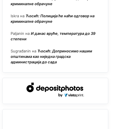
криминалне обрачуне
Iskra
на
Ћосић: Полиција ће наћи одговор на
криминалне обрачуне
Paljanin
на
И данас вруће, температура до 39
степени
Sugrađanin
на
Ћосић: Доприносимо нашим
општинама као ниједна градска
администрација до сада