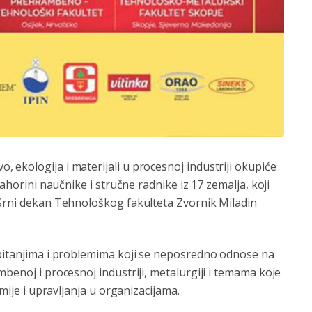
ekologija i materijali u procesnoj industriji okupiće
Jahorini naučnike i stručne radnike iz 17 zemalja, koji
 Srni dekan Tehnološkog fakulteta Zvornik Miladin
 pitanjima i problemima koji se neposredno odnose na
benoj i procesnoj industriji, metalurgiji i temama koje
emije i upravljanja u organizacijama.