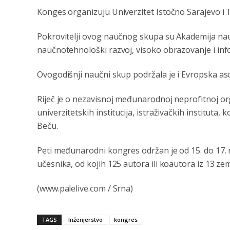
Konges organizuju Univerzitet Istočno Sarajevo i 
Pokrovitelji ovog naučnog skupa su Akademija nauk
naučnotehnološki razvoj, visoko obrazovanje i in
Ovogodišnji naučni skup podržala je i Evropska asoc
Riječ je o nezavisnoj međunarodnoj neprofitnoj org
univerzitetskih institucija, istraživačkih instituta
Beču.
Peti međunarodni kongres održan je od 15. do 17. 
učesnika, od kojih 125 autora ili koautora iz 13 ze
(www.palelive.com / Srna)
TAGS
Inženjerstvo
kongres