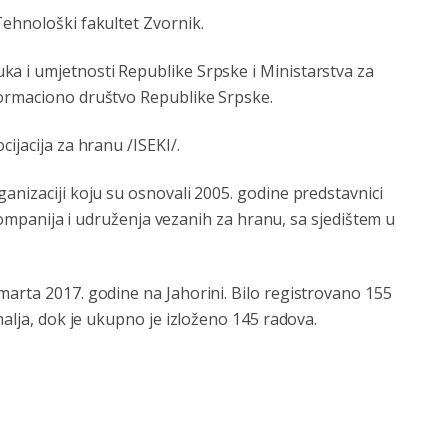
Tehnološki fakultet Zvornik.
a i umjetnosti Republike Srpske i Ministarstva za
formaciono društvo Republike Srpske.
ijacija za hranu /ISEKI/.
anizaciji koju su osnovali 2005. godine predstavnici
, kompanija i udruženja vezanih za hranu, sa sjedištem u
marta 2017. godine na Jahorini. Bilo registrovano 155
malja, dok je ukupno je izloženo 145 radova.