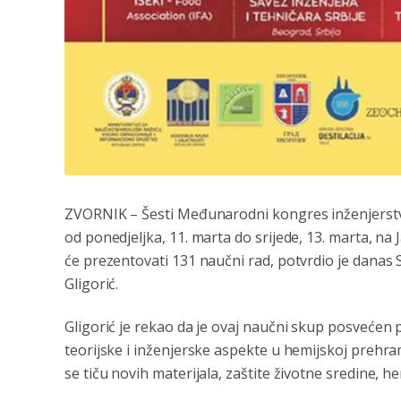
ZVORNIK – Šesti Međunarodni kongres inženjerstvo, 
od ponedjeljka, 11. marta do srijede, 13. marta, na 
će prezentovati 131 naučni rad, potvrdio je danas
Gligorić.
Gligorić je rekao da je ovaj naučni skup posvećen
teorijske i inženjerske aspekte u hemijskoj prehram
se tiču novih materijala, zaštite životne sredine, h