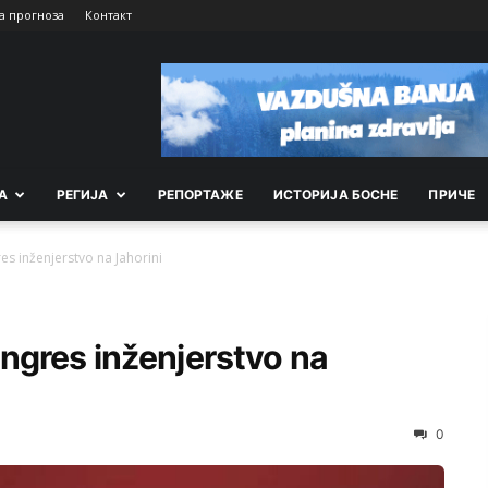
а прогноза
Контакт
А
РEГИЈА
РEПОРТАЖE
ИСТОРИЈА БОСНЕ
ПРИЧЕ
s inženjerstvo na Jahorini
ngres inženjerstvo na
0