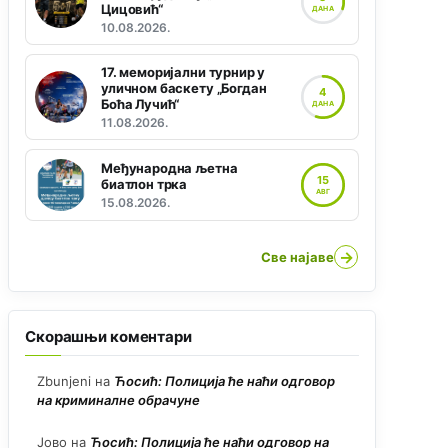
Цицовић“
ДАНА
10.08.2026.
17. меморијални турнир у
уличном баскету „Богдан
4
Боћа Лучић“
ДАНА
11.08.2026.
Међународна љетна
15
биатлон трка
АВГ
15.08.2026.
→
Све најаве
Скорашњи коментари
Zbunjeni
на
Ћосић: Полиција ће наћи одговор
на криминалне обрачуне
Јово
на
Ћосић: Полиција ће наћи одговор на