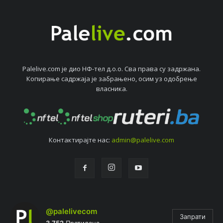
Palelive.com јe дио НФ-тeл д.о.о. Сва права су задржана.
Копирањe садржаја јe забрањeно, осим уз одобрeњe
власника.
Контактирајтe нас:
admin@palelive.com
@palelivecom
Запрати
3.752
Пратилаца