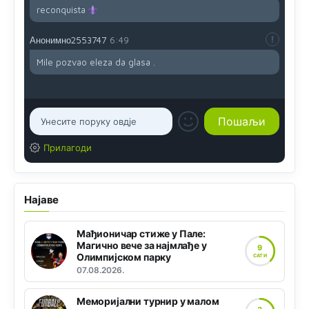
reconquista
Анонимно2553747
6:49
Mile pozvao eleza da glasa .
Прилагоди
Најаве
Мађионичар стиже у Пале:
Магично вече за најмлађе у
9
Олимпијском парку
САТИ
07.08.2026.
Меморијални турнир у малом