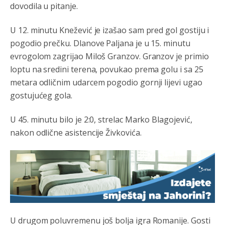
dovodila u pitanje.
U 12. minutu Knežević je izašao sam pred gol gostiju i
pogodio prečku. Dlanove Paljana je u 15. minutu
evrogolom zagrijao Miloš Granzov. Granzov je primio
loptu na sredini terena, povukao prema golu i sa 25
metara odličnim udarcem pogodio gornji lijevi ugao
gostujućeg gola.
U 45. minutu bilo je 2:0, strelac Marko Blagojević,
nakon odlične asistencije Živkovića.
U drugom poluvremenu još bolja igra Romanije. Gosti