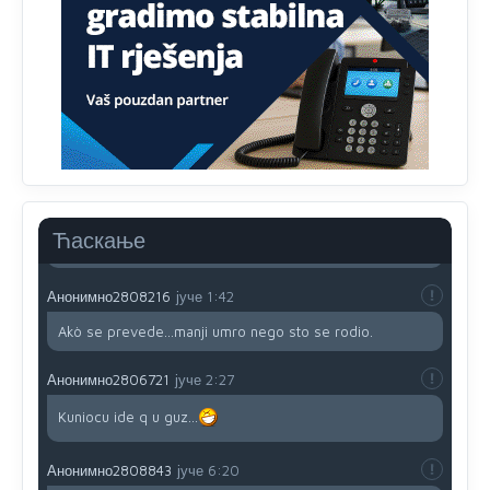
davno
priznala.Na
svakom proizvodu iz Srbije stoji -
uvoznik za Kosovo
Анонимно2806721
јуче
12:45
Sve i da se nekim čudom vojska Srbije "vrati" na
Kosovo-kome će se vratiti? Gdje je dobrodošla i koga
da brani? A imamo vojsku Kosova kojoj želimo svako
dobro i da se što bolje opreme
Анонимно2808202
јуче
1:38
Ћаскање
i mi tebi želimo dug život i tešku bolest
Анонимно2808216
јуче
1:42
Akò se prevede...manji umro nego sto se rodio.
Анонимно2806721
јуче
2:27
Kuniocu ide q u guz...
Анонимно2808843
јуче
6:20