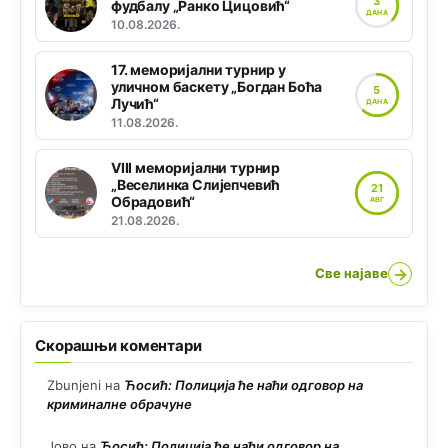
3
фудбалу „Ранко Цицовић“
ДАНА
10.08.2026.
17. меморијални турнир у
уличном баскету „Богдан Боћа
5
Лучић“
ДАНА
11.08.2026.
VIII меморијални турнир
„Веселинка Слијепчевић
21
Обрадовић“
АВГ
21.08.2026.
→
Све најаве
Скорашњи коментари
Zbunjeni
на
Ћосић: Полиција ће наћи одговор на
криминалне обрачуне
Јово
на
Ћосић: Полиција ће наћи одговор на