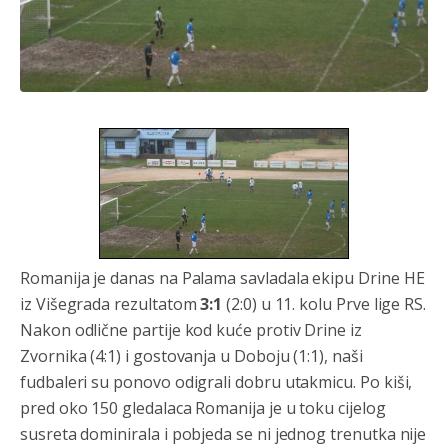
Romanija je danas na Palama savladala ekipu Drine HE
iz Višegrada rezultatom
3:1
(2:0) u 11. kolu Prve lige RS.
Nakon odlične partije kod kuće protiv Drine iz
Zvornika (4:1) i gostovanja u Doboju (1:1), naši
fudbaleri su ponovo odigrali dobru utakmicu. Po kiši,
pred oko 150 gledalaca Romanija je u toku cijelog
susreta dominirala i pobjeda se ni jednog trenutka nije