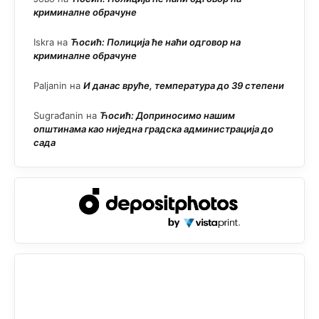
криминалне обрачуне
Iskra
на
Ћосић: Полиција ће наћи одговор на
криминалне обрачуне
Paljanin
на
И данас вруће, температура до 39 степени
Sugrađanin
на
Ћосић: Доприносимо нашим
општинама као ниједна градска администрација до
сада