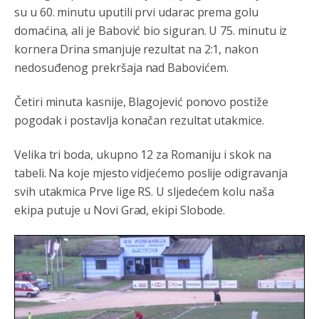
su u 60. minutu uputili prvi udarac prema golu
domaćina, ali je Babović bio siguran. U 75. minutu iz
kornera Drina smanjuje rezultat na 2:1, nakon
nedosuđenog prekršaja nad Babovićem.
Četiri minuta kasnije, Blagojević ponovo postiže
pogodak i postavlja konačan rezultat utakmice.
Velika tri boda, ukupno 12 za Romaniju i skok na
tabeli. Na koje mjesto vidjećemo poslije odigravanja
svih utakmica Prve lige RS. U sljedećem kolu naša
ekipa putuje u Novi Grad, ekipi Slobode.