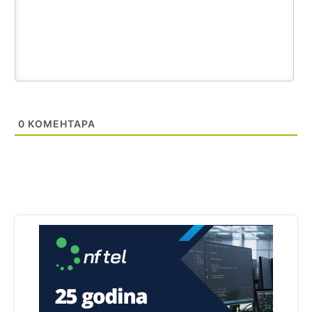
smeškate .Da ne bi možda da vam šalju poštom a da ne
dolaze? Kurko
Анонимно2807791
јуче
11:39
БиХ није гласала да је тзв.Косово држава. Лупаш ко к у
р а ц по самару луди турко.
Анонимно2807895
јуче
12:16
0
КОМЕНТАРА
Dobro zboris 791,ovaj721 dok nije bilo interneta,samo
mu je porodica znala da je glup!
Анонимно2807895
јуче
12:18
Drzi pod kontrolom tri stvari jezik,karakter i
ponasanje...Uzivotu brani tri stvari:cast,prijatelja i
slabije.Iz
zivota iskljuci tri stvari uvredu,neznanje i
zavist.Sve
dok si ziv gaji tri stvari dobrotu,pamet i
prijateljstvo!!
Анонимно2806721
јуче
12:39
791 BiH nije priznala Kosovo kao nezavisnu državu jer
genocidna tvorevina pravi smetnju a recimo Srbija je