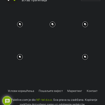
Услови коришћења
Пошаљите вијест
Маркетинг
Контакт
© Palelive.com je dio
NF-tel d.o.o.
Sva prava su zadržana. Kopiranje
sadržaja dozvoljeno samo uz odobrenje redakcije.