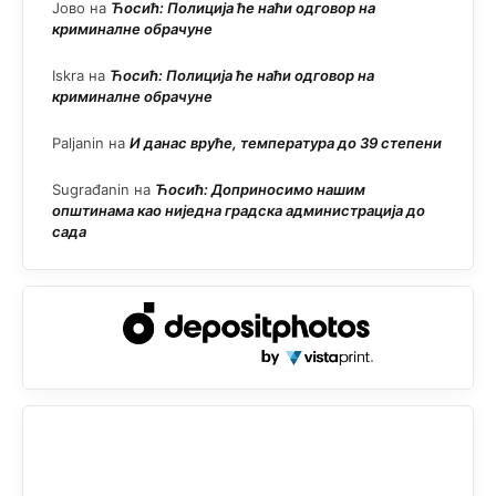
Јово
на
Ћосић: Полиција ће наћи одговор на
криминалне обрачуне
Iskra
на
Ћосић: Полиција ће наћи одговор на
криминалне обрачуне
Paljanin
на
И данас вруће, температура до 39 степени
Sugrađanin
на
Ћосић: Доприносимо нашим
општинама као ниједна градска администрација до
сада