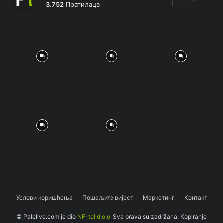
3.752
Пратилаца
Услови коришћења
Пошаљите вијест
Маркетинг
Контакт
© Palelive.com je dio
NF-tel d.o.o.
Sva prava su zadržana. Kopiranje