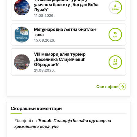
уличном баскету „Богдан Боћа
4
Лучић“
ДАНА
11.08.2026.
Међународна љетна биатлон
15
трка
АВГ
15.08.2026.
VIII меморијални турнир
„Веселинка Слијепчевић
21
Обрадовић“
АВГ
21.08.2026.
→
Све најаве
Скорашњи коментари
Zbunjeni
на
Ћосић: Полиција ће наћи одговор на
криминалне обрачуне