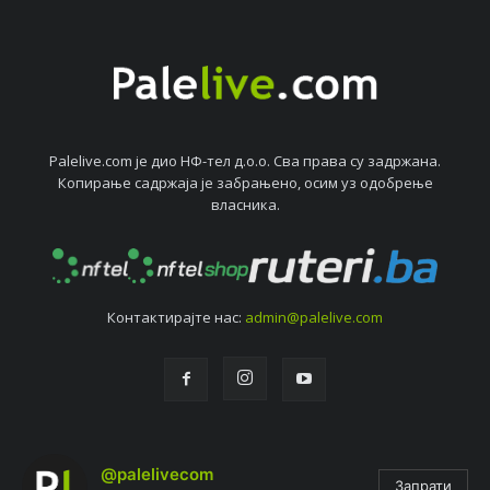
Palelive.com јe дио НФ-тeл д.о.о. Сва права су задржана.
Копирањe садржаја јe забрањeно, осим уз одобрeњe
власника.
Контактирајтe нас:
admin@palelive.com
@palelivecom
Запрати