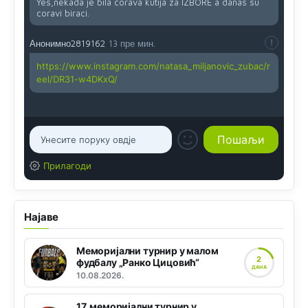
Yes,nekada je bila corava kutija za IZBORE a danas su
coravi biraci.
Анонимно2819162
13 пре мин.
https://www.instagram.com/natasa_miljanovic_zubac/r
eel/DR31-w4DKxQ/
Прилагоди
Најаве
Меморијални турнир у малом
2
фудбалу „Ранко Цицовић“
ДАНА
10.08.2026.
17. меморијални турнир у