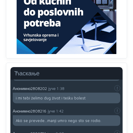
prijateljstvo!!
Анонимно2806721
јуче
12:39
791 BiH nije priznala Kosovo kao nezavisnu državu jer
genocidna tvorevina pravi smetnju a recimo Srbija je
davno
priznala.Na
svakom proizvodu iz Srbije stoji -
uvoznik za Kosovo
Анонимно2806721
јуче
12:45
Sve i da se nekim čudom vojska Srbije "vrati" na
Kosovo-kome će se vratiti? Gdje je dobrodošla i koga
da brani? A imamo vojsku Kosova kojoj želimo svako
Ћаскање
dobro i da se što bolje opreme
Анонимно2808202
јуче
1:38
i mi tebi želimo dug život i tešku bolest
Анонимно2808216
јуче
1:42
Akò se prevede...manji umro nego sto se rodio.