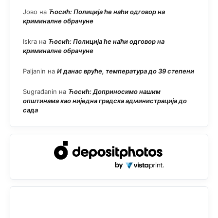
Јово
на
Ћосић: Полиција ће наћи одговор на
криминалне обрачуне
Iskra
на
Ћосић: Полиција ће наћи одговор на
криминалне обрачуне
Paljanin
на
И данас вруће, температура до 39 степени
Sugrađanin
на
Ћосић: Доприносимо нашим
општинама као ниједна градска администрација до
сада