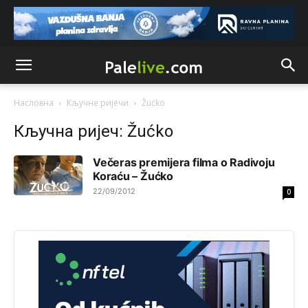
Анонимно2806721
јуче
11:21
Kosovo je država a manji BH entitet pokrajina.Što se tiče
arapa po Palama i Jahorini,ostavljaju vam pare a vi se
smeškate .Da ne bi možda da vam šalju poštom a da ne
dolaze? Kurko
Насловна
Кључне ријечи
Žućko
Анонимно2807791
јуче
11:39
Кључна ријеч: Žućko
БиХ није гласала да је тзв.Косово држава. Лупаш ко к у
р а ц по самару луди турко.
Večeras premijera filma o Radivoju
Koraću – Žućko
Анонимно2807895
јуче
12:16
22/09/2012
0
Dobro zboris 791,ovaj721 dok nije bilo interneta,samo
mu je porodica znala da je glup!
Анонимно2807895
јуче
12:18
Drzi pod kontrolom tri stvari jezik,karakter i
ponasanje...Uzivotu brani tri stvari:cast,prijatelja i
slabije.Iz
zivota iskljuci tri stvari uvredu,neznanje i
zavist.Sve
dok si ziv gaji tri stvari dobrotu,pamet i