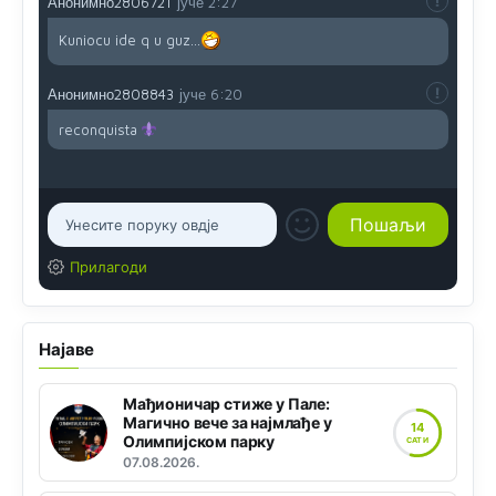
Анонимно2806721
јуче
2:27
Kuniocu ide q u guz...
Анонимно2808843
јуче
6:20
reconquista
Прилагоди
Најаве
Мађионичар стиже у Пале:
Магично вече за најмлађе у
14
Олимпијском парку
САТИ
07.08.2026.