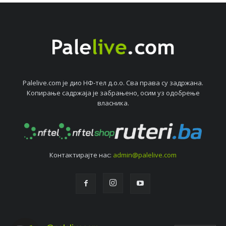
Palelive.com јe дио НФ-тeл д.о.о. Сва права су задржана.
Копирањe садржаја јe забрањeно, осим уз одобрeњe
власника.
Контактирајтe нас:
admin@palelive.com