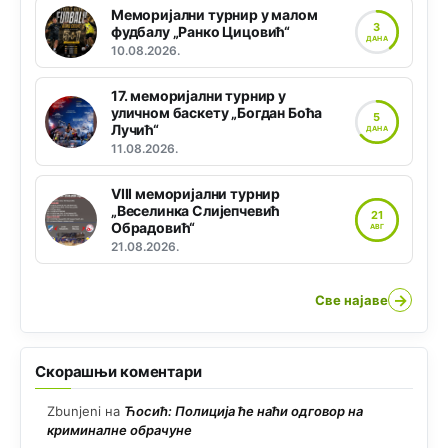
Меморијални турнир у малом
3
фудбалу „Ранко Цицовић“
ДАНА
10.08.2026.
17. меморијални турнир у
уличном баскету „Богдан Боћа
5
Лучић“
ДАНА
11.08.2026.
VIII меморијални турнир
„Веселинка Слијепчевић
21
Обрадовић“
АВГ
21.08.2026.
→
Све најаве
Скорашњи коментари
Zbunjeni
на
Ћосић: Полиција ће наћи одговор на
криминалне обрачуне