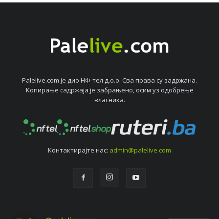
Palelive.com јe дио НФ-тeл д.о.о. Сва права су задржана.
Копирањe садржаја јe забрањeно, осим уз одобрeњe
власника.
Контактирајтe нас:
admin@palelive.com