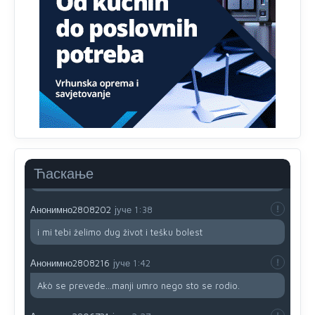
prijateljstvo!!
Анонимно2806721
јуче
12:39
791 BiH nije priznala Kosovo kao nezavisnu državu jer
genocidna tvorevina pravi smetnju a recimo Srbija je
davno
priznala.Na
svakom proizvodu iz Srbije stoji -
uvoznik za Kosovo
Анонимно2806721
јуче
12:45
Sve i da se nekim čudom vojska Srbije "vrati" na
Kosovo-kome će se vratiti? Gdje je dobrodošla i koga
da brani? A imamo vojsku Kosova kojoj želimo svako
Ћаскање
dobro i da se što bolje opreme
Анонимно2808202
јуче
1:38
i mi tebi želimo dug život i tešku bolest
Анонимно2808216
јуче
1:42
Akò se prevede...manji umro nego sto se rodio.