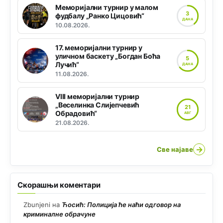
Меморијални турнир у малом
3
фудбалу „Ранко Цицовић“
ДАНА
10.08.2026.
17. меморијални турнир у
уличном баскету „Богдан Боћа
5
Лучић“
ДАНА
11.08.2026.
VIII меморијални турнир
„Веселинка Слијепчевић
21
Обрадовић“
АВГ
21.08.2026.
→
Све најаве
Скорашњи коментари
Zbunjeni
на
Ћосић: Полиција ће наћи одговор на
криминалне обрачуне