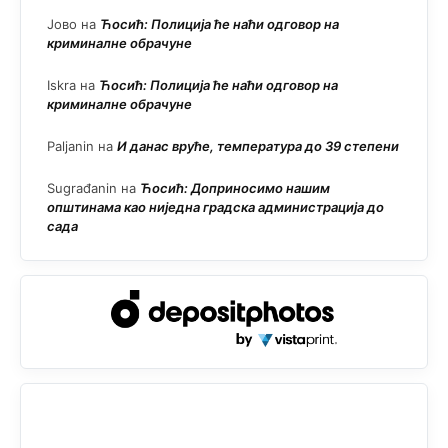
Јово
на
Ћосић: Полиција ће наћи одговор на
криминалне обрачуне
Iskra
на
Ћосић: Полиција ће наћи одговор на
криминалне обрачуне
Paljanin
на
И данас вруће, температура до 39 степени
Sugrađanin
на
Ћосић: Доприносимо нашим
општинама као ниједна градска администрација до
сада