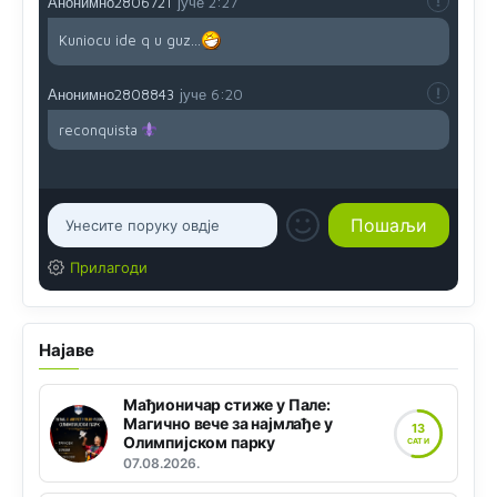
Анонимно2806721
јуче
2:27
Kuniocu ide q u guz...
Анонимно2808843
јуче
6:20
reconquista
Прилагоди
Најаве
Мађионичар стиже у Пале:
Магично вече за најмлађе у
13
Олимпијском парку
САТИ
07.08.2026.