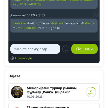
eel/DR31-w4DKxQ/
Анонимно2553747
2:53
Ljudi.ako
draško dođe na
vlast.sve
će nam biti đž
aba.Ja
mu
vjerujem.tek
mi je 50 godina.
Прилагоди
Најаве
Меморијални турнир у малом
2
фудбалу „Ранко Цицовић“
ДАНА
10.08.2026.
17. меморијални турнир у