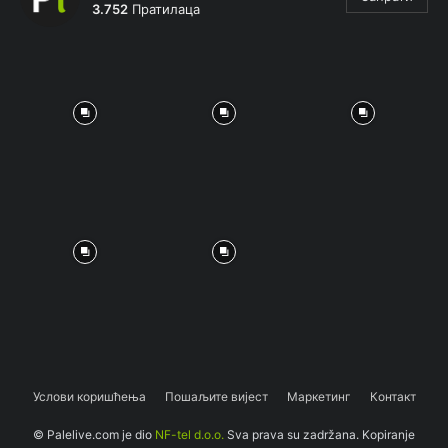
3.752
Пратилаца
Услови коришћења
Пошаљите вијест
Маркетинг
Контакт
© Palelive.com je dio
NF-tel d.o.o.
Sva prava su zadržana. Kopiranje