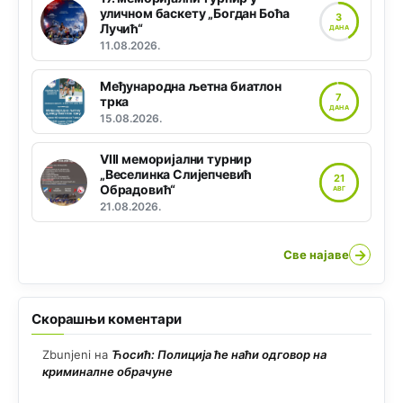
уличном баскету „Богдан Боћа
3
Лучић“
ДАНА
11.08.2026.
Међународна љетна биатлон
7
трка
ДАНА
15.08.2026.
VIII меморијални турнир
„Веселинка Слијепчевић
21
Обрадовић“
АВГ
21.08.2026.
→
Све најаве
Скорашњи коментари
Zbunjeni
на
Ћосић: Полиција ће наћи одговор на
криминалне обрачуне