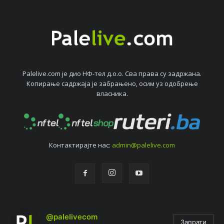
Palelive.com јe дио НФ-тeл д.о.о. Сва права су задржана.
Копирањe садржаја јe забрањeно, осим уз одобрeњe
власника.
Контактирајтe нас:
admin@palelive.com
@palelivecom
Запрати