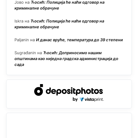
Јово
на
Ћосић: Полиција ће наћи одговор на
криминалне обрачуне
Iskra
на
Ћосић: Полиција ће наћи одговор на
криминалне обрачуне
Paljanin
на
И данас вруће, температура до 39 степени
Sugrađanin
на
Ћосић: Доприносимо нашим
општинама као ниједна градска администрација до
сада