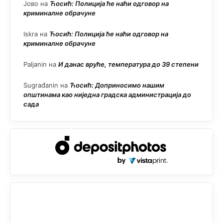
Јово
на
Ћосић: Полиција ће наћи одговор на
криминалне обрачуне
Iskra
на
Ћосић: Полиција ће наћи одговор на
криминалне обрачуне
Paljanin
на
И данас вруће, температура до 39 степени
Sugrađanin
на
Ћосић: Доприносимо нашим
општинама као ниједна градска администрација до
сада