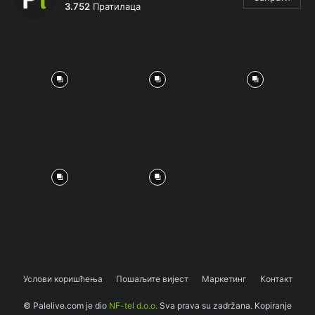
3.752
Пратилаца
Услови коришћења
Пошаљите вијест
Маркетинг
Контакт
© Palelive.com je dio
NF-tel d.o.o.
Sva prava su zadržana. Kopiranje