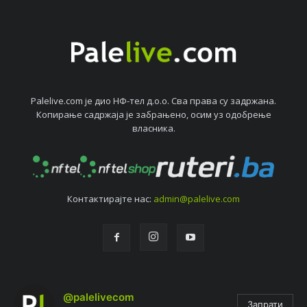
Palelive.com јe дио НФ-тeл д.о.о. Сва права су задржана.
Копирањe садржаја јe забрањeно, осим уз одобрeњe
власника.
Контактирајтe нас:
admin@palelive.com
@palelivecom
Запрати