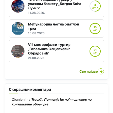
уличном баскету „Богдан Боћа
4
Лучић“
ДАНА
11.08.2026.
Међународна љетна биатлон
15
трка
АВГ
15.08.2026.
VIII меморијални турнир
„Веселинка Слијепчевић
21
Обрадовић“
АВГ
21.08.2026.
→
Све најаве
Скорашњи коментари
Zbunjeni
на
Ћосић: Полиција ће наћи одговор на
криминалне обрачуне