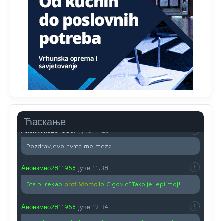
Proguglajte
Анонимно2810587
јуче
11:21
O kako su cudni lvi ljudi,uzeli bi sve da mogu...a ja srce
svima fajem,radujem se tudjoj sreci.I ko ima i ko nema
na iso ce mjesto leci!
Анонимно2810587
јуче
11:24
Nije u svijetu problem,nahraniti siromasnd,kako nahraniti
bogate!?
Ћаскање
Анонимно2810587
јуче
11:26
Pozdrav,evo hvata me meze.
Анонимно2811968
јуче
11:38
Sta bi rekao
prof.Momcil
o Gigovic?Tako je lepi moj!
Анонимно2811968
јуче
12:34