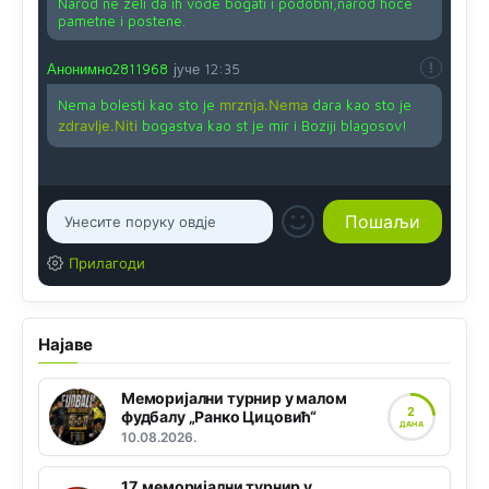
Narod ne zeli da ih vode bogati i podobni,narod hoce
pametne i postene.
Анонимно2811968
јуче
12:35
Nema bolesti kao sto je
mrznja.Nema
dara kao sto je
zdravlje.Niti
bogastva kao st je mir i Boziji blagosov!
Прилагоди
Најаве
Меморијални турнир у малом
2
фудбалу „Ранко Цицовић“
ДАНА
10.08.2026.
17. меморијални турнир у