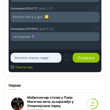
Анонимно2806721
јуче
2:27
Kuniocu ide q u guz...
Анонимно2808843
јуче
6:20
reconquista
Прилагоди
Најаве
Мађионичар стиже у Пале:
Магично вече за најмлађе у
13
Олимпијском парку
САТИ