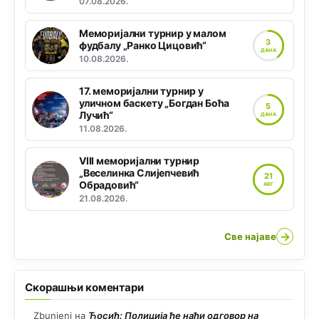
07.08.2026.
Меморијални турнир у малом
3
фудбалу „Ранко Цицовић“
ДАНА
10.08.2026.
17. меморијални турнир у
уличном баскету „Богдан Боћа
5
Лучић“
ДАНА
11.08.2026.
VIII меморијални турнир
„Веселинка Слијепчевић
21
Обрадовић“
АВГ
21.08.2026.
→
Све најаве
Скорашњи коментари
Zbunjeni
на
Ћосић: Полиција ће наћи одговор на