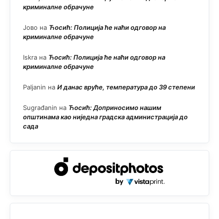
криминалне обрачуне
Јово
на
Ћосић: Полиција ће наћи одговор на
криминалне обрачуне
Iskra
на
Ћосић: Полиција ће наћи одговор на
криминалне обрачуне
Paljanin
на
И данас вруће, температура до 39 степени
Sugrađanin
на
Ћосић: Доприносимо нашим
општинама као ниједна градска администрација до
сада