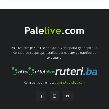
Palelive.com јe дио НФ-тeл д.о.о. Сва права су задржана.
Копирањe садржаја јe забрањeно, осим уз одобрeњe
власника.
Контактирајтe нас:
admin@palelive.com