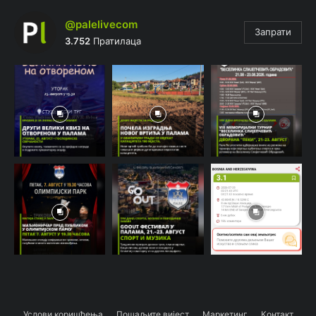
@palelivecom
Запрати
3.752
Пратилаца
Услови коришћења
Пошаљите вијест
Маркетинг
Контакт