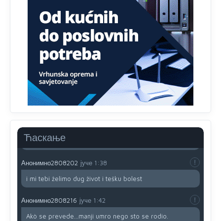
zavist.Sve
dok si ziv gaji tri stvari dobrotu,pamet i
prijateljstvo!!
Анонимно2806721
јуче
12:39
791 BiH nije priznala Kosovo kao nezavisnu državu jer
genocidna tvorevina pravi smetnju a recimo Srbija je
davno
priznala.Na
svakom proizvodu iz Srbije stoji -
uvoznik za Kosovo
Анонимно2806721
јуче
12:45
Sve i da se nekim čudom vojska Srbije "vrati" na
Kosovo-kome će se vratiti? Gdje je dobrodošla i koga
da brani? A imamo vojsku Kosova kojoj želimo svako
Ћаскање
dobro i da se što bolje opreme
Анонимно2808202
јуче
1:38
i mi tebi želimo dug život i tešku bolest
Анонимно2808216
јуче
1:42
Akò se prevede...manji umro nego sto se rodio.