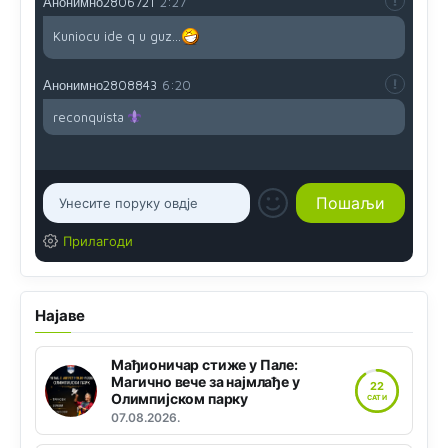
Анонимно2806721
2:27
Kuniocu ide q u guz...
Анонимно2808843
6:20
reconquista
Прилагоди
Најаве
Мађионичар стиже у Пале:
Магично вече за најмлађе у
22
Олимпијском парку
САТИ
07.08.2026.