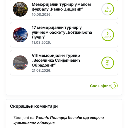
Меморијални турнир у малом
4
фудбалу „Ранко Цицовић“
ДАНА
10.08.2026.
17. меморијални турнир у
уличном баскету „Богдан Боћа
5
Лучић“
ДАНА
11.08.2026.
VIII меморијални турнир
„Веселинка Слијепчевић
21
Обрадовић“
АВГ
21.08.2026.
→
Све најаве
Скорашњи коментари
Zbunjeni
на
Ћосић: Полиција ће наћи одговор на
криминалне обрачуне