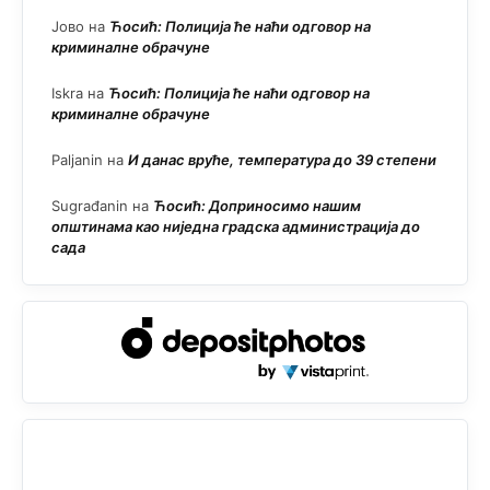
Јово
на
Ћосић: Полиција ће наћи одговор на
криминалне обрачуне
Iskra
на
Ћосић: Полиција ће наћи одговор на
криминалне обрачуне
Paljanin
на
И данас вруће, температура до 39 степени
Sugrađanin
на
Ћосић: Доприносимо нашим
општинама као ниједна градска администрација до
сада