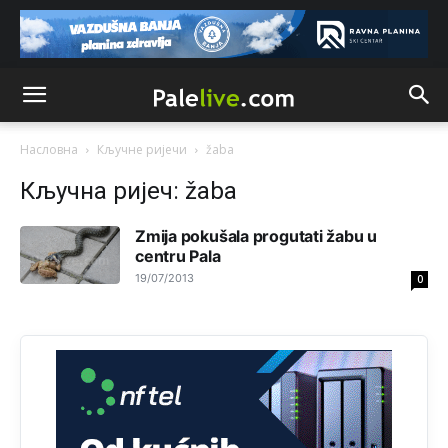
Анонимно2806721
11:21
Kosovo je država a manji BH entitet pokrajina.Što se tiče
arapa po Palama i Jahorini,ostavljaju vam pare a vi se
smeškate .Da ne bi možda da vam šalju poštom a da ne
dolaze? Kurko
Насловна
Кључне ријечи
žaba
Анонимно2807791
11:39
Кључна ријеч: žaba
БиХ није гласала да је тзв.Косово држава. Лупаш ко к у
р а ц по самару луди турко.
Zmija pokušala progutati žabu u
centru Pala
Анонимно2807895
12:16
19/07/2013
0
Dobro zboris 791,ovaj721 dok nije bilo interneta,samo
mu je porodica znala da je glup!
Анонимно2807895
12:18
Drzi pod kontrolom tri stvari jezik,karakter i
ponasanje...Uzivotu brani tri stvari:cast,prijatelja i
slabije.Iz
zivota iskljuci tri stvari uvredu,neznanje i
zavist.Sve
dok si ziv gaji tri stvari dobrotu,pamet i