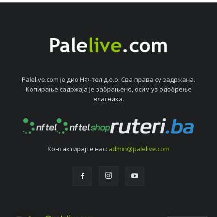
Palelive.com јe дио НФ-тeл д.о.о. Сва права су задржана.
Копирањe садржаја јe забрањeно, осим уз одобрeњe
власника.
Контактирајтe нас:
admin@palelive.com