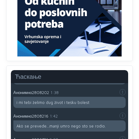
prijateljstvo!!
Анонимно2806721
12:39
791 BiH nije priznala Kosovo kao nezavisnu državu jer
genocidna tvorevina pravi smetnju a recimo Srbija je
davno
priznala.Na
svakom proizvodu iz Srbije stoji -
uvoznik za Kosovo
Анонимно2806721
12:45
Sve i da se nekim čudom vojska Srbije "vrati" na
Kosovo-kome će se vratiti? Gdje je dobrodošla i koga
da brani? A imamo vojsku Kosova kojoj želimo svako
Ћаскање
dobro i da se što bolje opreme
Анонимно2808202
1:38
i mi tebi želimo dug život i tešku bolest
Анонимно2808216
1:42
Akò se prevede...manji umro nego sto se rodio.