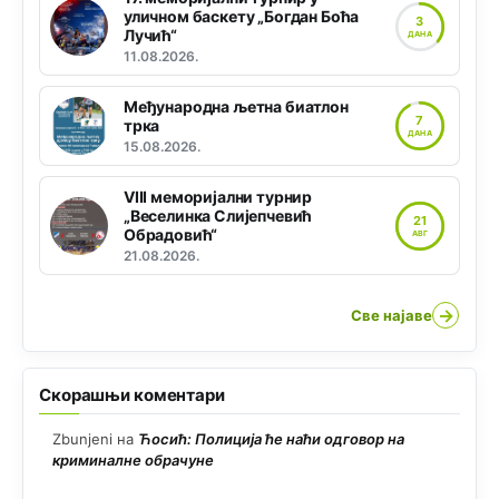
уличном баскету „Богдан Боћа
3
Лучић“
ДАНА
11.08.2026.
Међународна љетна биатлон
7
трка
ДАНА
15.08.2026.
VIII меморијални турнир
„Веселинка Слијепчевић
21
Обрадовић“
АВГ
21.08.2026.
→
Све најаве
Скорашњи коментари
Zbunjeni
на
Ћосић: Полиција ће наћи одговор на
криминалне обрачуне