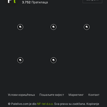
3.752
Пратилаца
Услови коришћења
Пошаљите вијест
Маркетинг
Контакт
© Palelive.com je dio
NF-tel d.o.o.
Sva prava su zadržana. Kopiranje