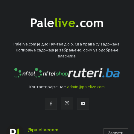
Palelive.com јe дио НФ-тeл д.о.о. Сва права су задржана.
Копирањe садржаја јe забрањeно, осим уз одобрeњe
власника.
Контактирајтe нас:
admin@palelive.com
@palelivecom
Запрати