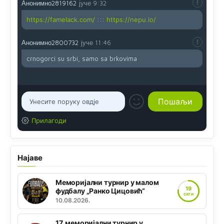
Анонимно2819162
јуче
9:32
https://famelack.com/
:::
https://nepu.io/
Анонимно2800732
јуче
11:46
crnogorci su srbi, samo sa brkovima
Прилагоди
Најаве
Меморијални турнир у малом
19
фудбалу „Ранко Цицовић“
САТИ
10.08.2026.
17. меморијални турнир у