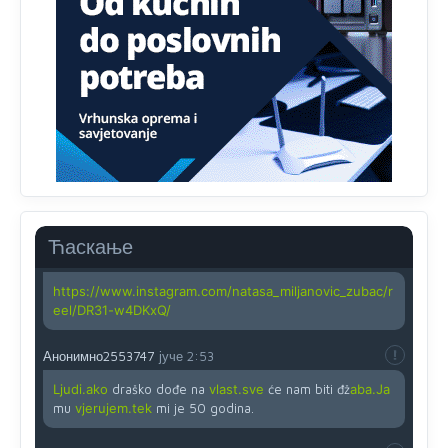
zahtjeva optičkih skenera.
Анонимно2818605
јуче
11:45
Ovo pravilo jeste unijelo opravdan strah, posebno kada
su u pitanju starije osobe, osobe sa slabijim vidom ili
drhtavom rukom
Анонимно2819033
јуче
12:24
Yes,nekada je bila corava kutija za IZBORE a danas su
coravi biraci.
Ћаскање
Анонимно2819162
јуче
12:35
https://www.instagram.com/natasa_miljanovic_zubac/r
eel/DR31-w4DKxQ/
Анонимно2553747
јуче
2:53
Ljudi.ako
draško dođe na
vlast.sve
će nam biti đž
aba.Ja
mu
vjerujem.tek
mi je 50 godina.