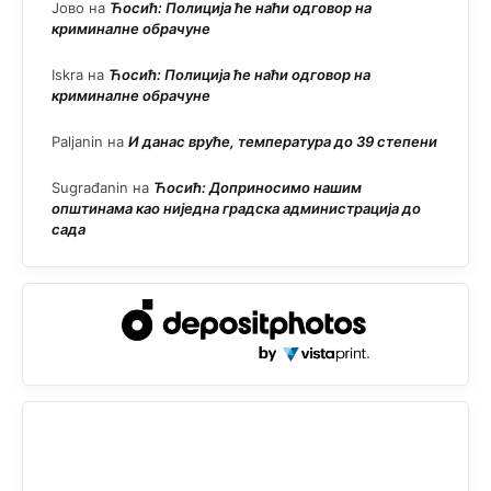
Јово
на
Ћосић: Полиција ће наћи одговор на
криминалне обрачуне
Iskra
на
Ћосић: Полиција ће наћи одговор на
криминалне обрачуне
Paljanin
на
И данас вруће, температура до 39 степени
Sugrađanin
на
Ћосић: Доприносимо нашим
општинама као ниједна градска администрација до
сада