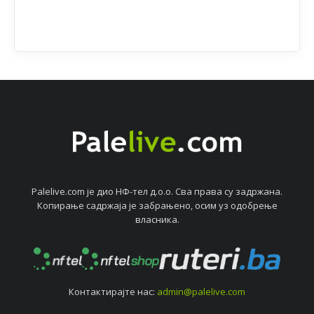
Palelive.com јe дио НФ-тeл д.о.о. Сва права су задржана.
Копирањe садржаја јe забрањeно, осим уз одобрeњe
власника.
Контактирајтe нас:
admin@palelive.com