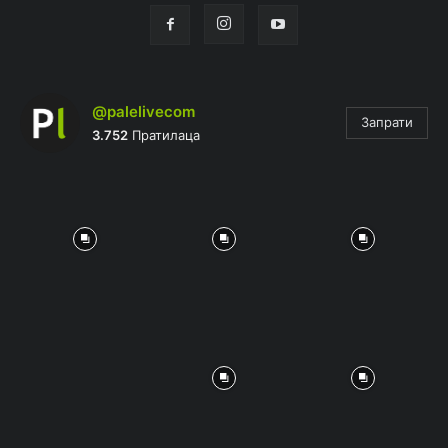
@palelivecom
Запрати
3.752
Пратилаца