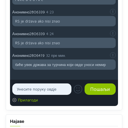
Анонимно2806339
4:23
RS je država ako nisi znao
Анонимно2806339
4:24
RS je država ako nisi znao
Анонимно2806419
32 пре мин.
биће увек држава за турчина који овде уноси немир
Прилагоди
Најаве