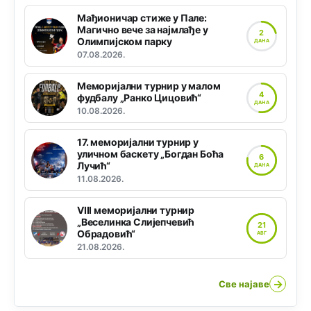
Мађионичар стиже у Пале:
Магично вече за најмлађе у
2
Олимпијском парку
ДАНА
07.08.2026.
Меморијални турнир у малом
4
фудбалу „Ранко Цицовић“
ДАНА
10.08.2026.
17. меморијални турнир у
уличном баскету „Богдан Боћа
6
Лучић“
ДАНА
11.08.2026.
VIII меморијални турнир
„Веселинка Слијепчевић
21
Обрадовић“
АВГ
21.08.2026.
→
Све најаве