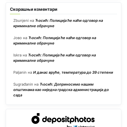
Скорашњи коментари
Zbunjeni
на
Ћосић: Полиција ће наћи одговор на
криминалне обрачуне
Јово
на
Ћосић: Полиција ће наћи одговор на
криминалне обрачуне
Iskra
на
Ћосић: Полиција ће наћи одговор на
криминалне обрачуне
Paljanin
на
И данас вруће, температура до 39 степени
Sugrađanin
на
Ћосић: Доприносимо нашим
општинама као ниједна градска администрација до
сада