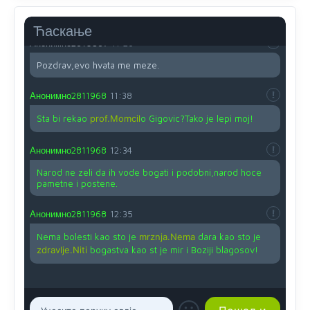
Nije u svijetu problem,nahraniti siromasnd,kako nahraniti
bogate!?
Ћаскање
Анонимно2810587
11:26
Pozdrav,evo hvata me meze.
Анонимно2811968
11:38
Sta bi rekao
prof.Momcil
o Gigovic?Tako je lepi moj!
Анонимно2811968
12:34
Narod ne zeli da ih vode bogati i podobni,narod hoce
pametne i postene.
Анонимно2811968
12:35
Nema bolesti kao sto je
mrznja.Nema
dara kao sto je
zdravlje.Niti
bogastva kao st je mir i Boziji blagosov!