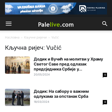
Kosovo je država a manji BH entitet pokrajina.Što se tiče
arapa po Palama i Jahorini,ostavljaju vam pare a vi se
smeškate .Da ne bi možda da vam šalju poštom a da ne
dolaze? Kurko
Анонимно2807791
јуче
11:39
БиХ није гласала да је тзв.Косово држава. Лупаш ко к у
Насловна
Кључне ријечи
Vučić
р а ц по самару луди турко.
Кључна ријеч: Vučić
Анонимно2807895
јуче
12:16
Додик и Вучић на молитви у Храму
Dobro zboris 791,ovaj721 dok nije bilo interneta,samo
mu je porodica znala da je glup!
Светог Саве пред одлазак
предсједника Србије у...
Анонимно2807895
јуче
12:18
20/05/2024
0
Drzi pod kontrolom tri stvari jezik,karakter i
ponasanje...Uzivotu brani tri stvari:cast,prijatelja i
slabije.Iz
zivota iskljuci tri stvari uvredu,neznanje i
Додик: На сабору о важним
zavist.Sve
dok si ziv gaji tri stvari dobrotu,pamet i
одлукама за опстанак Срба
prijateljstvo!!
18/03/2024
0
Анонимно2806721
јуче
12:39