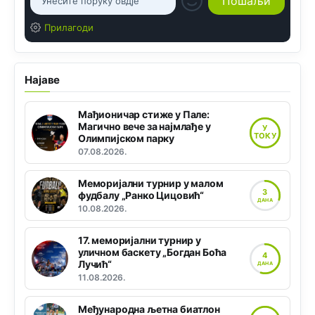
Прилагоди
Најаве
Мађионичар стиже у Пале:
Магично вече за најмлађе у
У
ТОКУ
Олимпијском парку
07.08.2026.
Меморијални турнир у малом
3
фудбалу „Ранко Цицовић“
ДАНА
10.08.2026.
17. меморијални турнир у
уличном баскету „Богдан Боћа
4
Лучић“
ДАНА
11.08.2026.
Међународна љетна биатлон