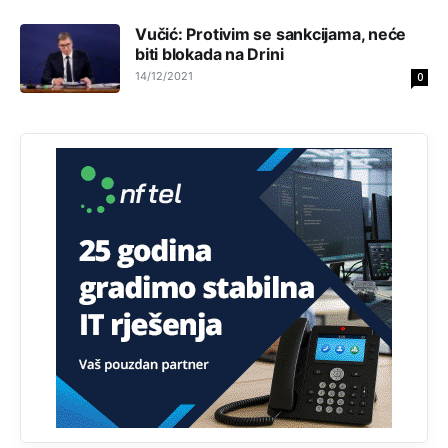
Vučić: Protivim se sankcijama, neće
Анонимно2808843
јуче
6:20
biti blokada na Drini
reconquista
14/12/2021
0
Анонимно2810587
11:11
Evo dasak vijetra s Romanije,neko iz publike povika,ma
pusti ih ciganija...pocetkom ovog vjeka,neko rece za
Radovana i Ratka kaki su oni srbi...i poce dalje da
besjedi znam ja dobro sta je bilo u Ag-ci...
Анонимно2810587
11:13
Proguglajte
Анонимно2810587
11:21
O kako su cudni lvi ljudi,uzeli bi sve da mogu...a ja srce
svima fajem,radujem se tudjoj sreci.I ko ima i ko nema
na iso ce mjesto leci!
Анонимно2810587
11:24