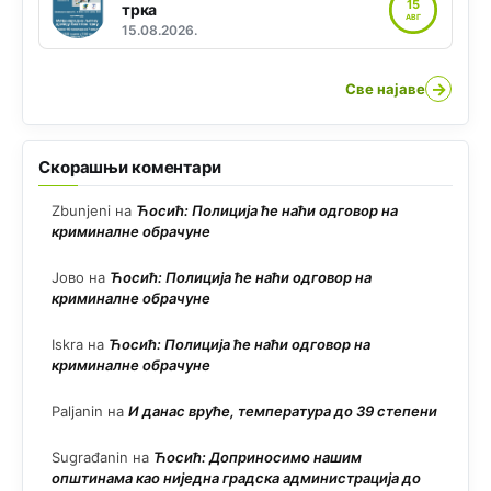
15
трка
АВГ
15.08.2026.
→
Све најаве
Скорашњи коментари
Zbunjeni
на
Ћосић: Полиција ће наћи одговор на
криминалне обрачуне
Јово
на
Ћосић: Полиција ће наћи одговор на
криминалне обрачуне
Iskra
на
Ћосић: Полиција ће наћи одговор на
криминалне обрачуне
Paljanin
на
И данас вруће, температура до 39 степени
Sugrađanin
на
Ћосић: Доприносимо нашим
општинама као ниједна градска администрација до