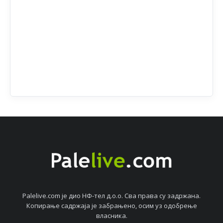
Palelive.com јe дио НФ-тeл д.о.о. Сва права су задржана.
Копирањe садржаја јe забрањeно, осим уз одобрeњe
власника.