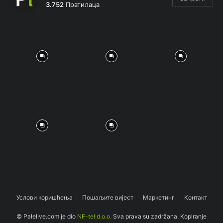
3.752
Пратилаца
Услови коришћења
Пошаљите вијест
Маркетинг
Контакт
© Palelive.com je dio
NF-tel d.o.o.
Sva prava su zadržana. Kopiranje