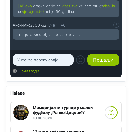
Ljudi.ako
draško dođe na
vlast.sve
će nam biti đž
aba.Ja
mu
vjerujem.tek
mi je 50 godina.
Анонимно2800732
јуче
11:46
crnogorci su srbi, samo sa brkovima
Прилагоди
Најаве
Меморијални турнир у малом
12
фудбалу „Ранко Цицовић“
САТИ
10.08.2026.
17. меморијални турнир у