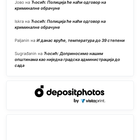
Јово
на
Ћосић: Полиција ће наћи одговор на
криминалне обрачуне
Iskra
на
Ћосић: Полиција ће наћи одговор на
криминалне обрачуне
Paljanin
на
И данас вруће, температура до 39 степени
Sugrađanin
на
Ћосић: Доприносимо нашим
општинама као ниједна градска администрација до
сада