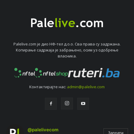
Palelive.com јe дио НФ-тeл д.о.о. Сва права су задржана.
Копирањe садржаја јe забрањeно, осим уз одобрeњe
власника.
Контактирајтe нас:
admin@palelive.com
@palelivecom
Запрати