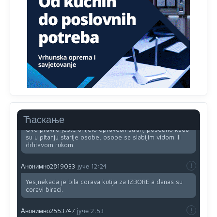
Анонимно2818605
јуче
11:34
Najveći dio populacije starije od 65 godina uopšte ne
koristi internet, niti ima pristup računarima
Анонимно2818605
јуче
11:45
Uvođenje pravila da se umjesto dosadašnjeg znaka "X"
(krstića) kružić ispred kandidata mora u potpunosti
obojiti (popuniti) uvedeno je isključivo zbog tehničkih
zahtjeva optičkih skenera.
Анонимно2818605
јуче
11:45
Ћаскање
Ovo pravilo jeste unijelo opravdan strah, posebno kada
su u pitanju starije osobe, osobe sa slabijim vidom ili
drhtavom rukom
Анонимно2819033
јуче
12:24
Yes,nekada je bila corava kutija za IZBORE a danas su
coravi biraci.
Анонимно2553747
јуче
2:53