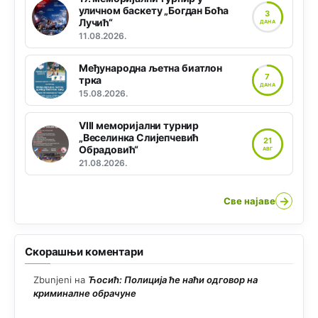
уличном баскету „Богдан Боћа
3
Лучић“
ДАНА
11.08.2026.
Међународна љетна биатлон
7
трка
ДАНА
15.08.2026.
VIII меморијални турнир
„Веселинка Слијепчевић
21
Обрадовић“
АВГ
21.08.2026.
→
Све најаве
Скорашњи коментари
Zbunjeni
на
Ћосић: Полиција ће наћи одговор на
криминалне обрачуне