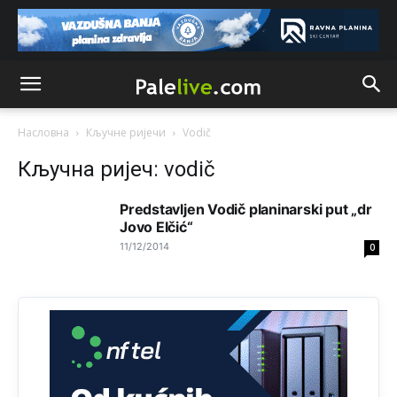
Анонимно2806721
јуче
11:21
Kosovo je država a manji BH entitet pokrajina.Što se tiče
arapa po Palama i Jahorini,ostavljaju vam pare a vi se
smeškate .Da ne bi možda da vam šalju poštom a da ne
dolaze? Kurko
Насловна
Кључне ријечи
Vodič
Анонимно2807791
јуче
11:39
Кључна ријеч: vodič
БиХ није гласала да је тзв.Косово држава. Лупаш ко к у
р а ц по самару луди турко.
Predstavljen Vodič planinarski put „dr
Jovo Elčić“
Анонимно2807895
јуче
12:16
11/12/2014
0
Dobro zboris 791,ovaj721 dok nije bilo interneta,samo
mu je porodica znala da je glup!
Анонимно2807895
јуче
12:18
Drzi pod kontrolom tri stvari jezik,karakter i
ponasanje...Uzivotu brani tri stvari:cast,prijatelja i
slabije.Iz
zivota iskljuci tri stvari uvredu,neznanje i
zavist.Sve
dok si ziv gaji tri stvari dobrotu,pamet i