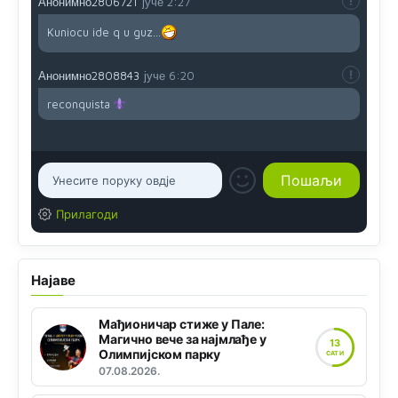
Анонимно2806721
јуче
2:27
Kuniocu ide q u guz...
Анонимно2808843
јуче
6:20
reconquista
Прилагоди
Најаве
Мађионичар стиже у Пале:
Магично вече за најмлађе у
13
Олимпијском парку
САТИ
07.08.2026.