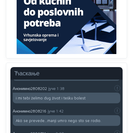
prijateljstvo!!
Анонимно2806721
јуче
12:39
791 BiH nije priznala Kosovo kao nezavisnu državu jer
genocidna tvorevina pravi smetnju a recimo Srbija je
davno
priznala.Na
svakom proizvodu iz Srbije stoji -
uvoznik za Kosovo
Анонимно2806721
јуче
12:45
Sve i da se nekim čudom vojska Srbije "vrati" na
Kosovo-kome će se vratiti? Gdje je dobrodošla i koga
da brani? A imamo vojsku Kosova kojoj želimo svako
Ћаскање
dobro i da se što bolje opreme
Анонимно2808202
јуче
1:38
i mi tebi želimo dug život i tešku bolest
Анонимно2808216
јуче
1:42
Akò se prevede...manji umro nego sto se rodio.