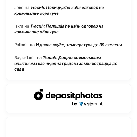
Јово
на
Ћосић: Полиција ће наћи одговор на
криминалне обрачуне
Iskra
на
Ћосић: Полиција ће наћи одговор на
криминалне обрачуне
Paljanin
на
И данас вруће, температура до 39 степени
Sugrađanin
на
Ћосић: Доприносимо нашим
општинама као ниједна градска администрација до
сада