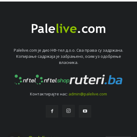
Palelive.com јe дио НФ-тeл д.о.о. Сва права су задржана.
Копирањe садржаја јe забрањeно, осим уз одобрeњe
власника.
Контактирајтe нас:
admin@palelive.com