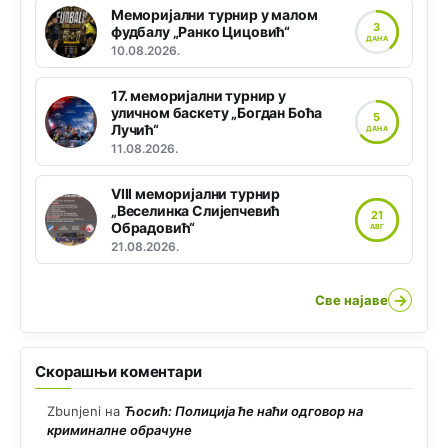
Меморијални турнир у малом
3
фудбалу „Ранко Цицовић“
ДАНА
10.08.2026.
17. меморијални турнир у
уличном баскету „Богдан Боћа
5
Лучић“
ДАНА
11.08.2026.
VIII меморијални турнир
„Веселинка Слијепчевић
21
Обрадовић“
АВГ
21.08.2026.
→
Све најаве
Скорашњи коментари
Zbunjeni
на
Ћосић: Полиција ће наћи одговор на
криминалне обрачуне