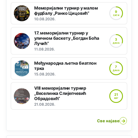
Меморијални турнир у малом
9
фудбалу „Ранко Цицовић“
САТИ
10.08.2026.
17. меморијални турнир у
уличном баскету „Богдан Боћа
3
Лучић“
ДАНА
11.08.2026.
Међународна љетна биатлон
7
трка
ДАНА
15.08.2026.
VIII меморијални турнир
„Веселинка Слијепчевић
21
Обрадовић“
АВГ
21.08.2026.
→
Све најаве