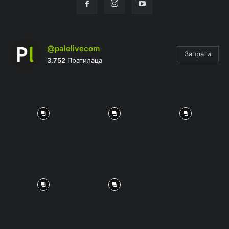
@palelivecom
Запрати
3.752
Пратилаца