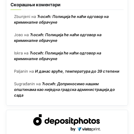
Скорашњи коментари
Zbunjeni
на
Ћосић: Полиција ће наћи одговор на
криминалне обрачуне
Јово
на
Ћосић: Полиција ће наћи одговор на
криминалне обрачуне
Iskra
на
Ћосић: Полиција ће наћи одговор на
криминалне обрачуне
Paljanin
на
И данас вруће, температура до 39 степени
Sugrađanin
на
Ћосић: Доприносимо нашим
општинама као ниједна градска администрација до
сада