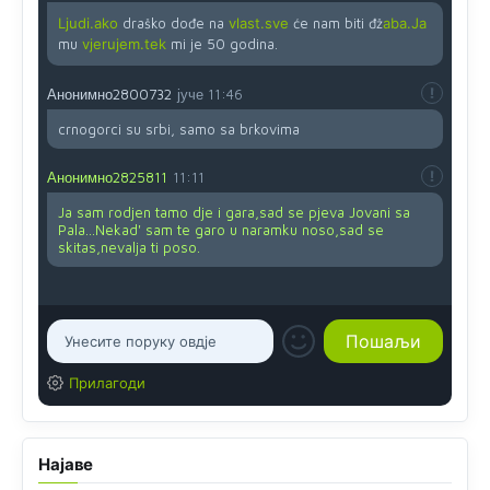
Ljudi.ako
draško dođe na
vlast.sve
će nam biti đž
aba.Ja
mu
vjerujem.tek
mi je 50 godina.
Анонимно2800732
јуче
11:46
crnogorci su srbi, samo sa brkovima
Анонимно2825811
11:11
Ja sam rodjen tamo dje i gara,sad se pjeva Jovani sa
Pala...Nekad' sam te garo u naramku noso,sad se
skitas,nevalja ti poso.
Прилагоди
Најаве