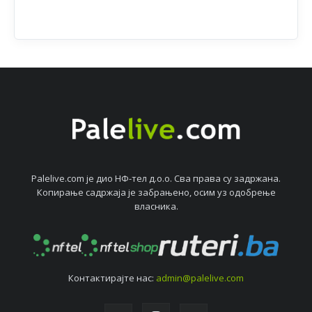
Palelive.com јe дио НФ-тeл д.о.о. Сва права су задржана.
Копирањe садржаја јe забрањeно, осим уз одобрeњe
власника.
Контактирајтe нас:
admin@palelive.com