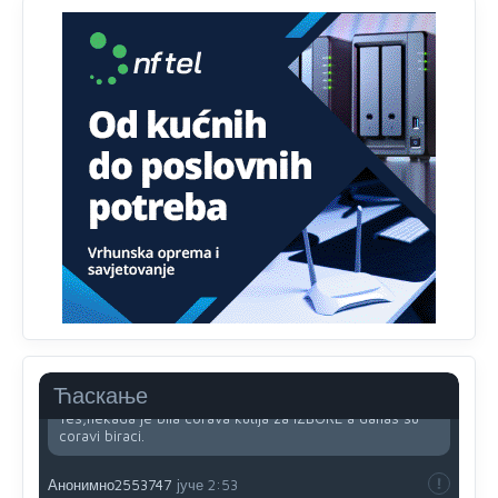
Анонимно2818605
јуче
11:34
Najveći dio populacije starije od 65 godina uopšte ne
koristi internet, niti ima pristup računarima
Анонимно2818605
јуче
11:45
Uvođenje pravila da se umjesto dosadašnjeg znaka "X"
(krstića) kružić ispred kandidata mora u potpunosti
obojiti (popuniti) uvedeno je isključivo zbog tehničkih
zahtjeva optičkih skenera.
Анонимно2818605
јуче
11:45
Ovo pravilo jeste unijelo opravdan strah, posebno kada
su u pitanju starije osobe, osobe sa slabijim vidom ili
drhtavom rukom
Анонимно2819033
јуче
12:24
Ћаскање
Yes,nekada je bila corava kutija za IZBORE a danas su
coravi biraci.
Анонимно2553747
јуче
2:53