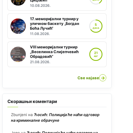
Цицовић“
10.08.2026.
17. меморијални турнир у
уличном баскету „Богдан
5
Боћа Лучић“
ДАНА
11.08.2026.
VIII меморијални турнир
„Веселинка Слијепчевић
21
Обрадовић“
АВГ
21.08.2026.
→
Све најаве
Скорашњи коментари
Zbunjeni
на
Ћосић: Полиција ће наћи одговор
на криминалне обрачуне
Јово
на
Ћосић: Полиција ће наћи одговор на