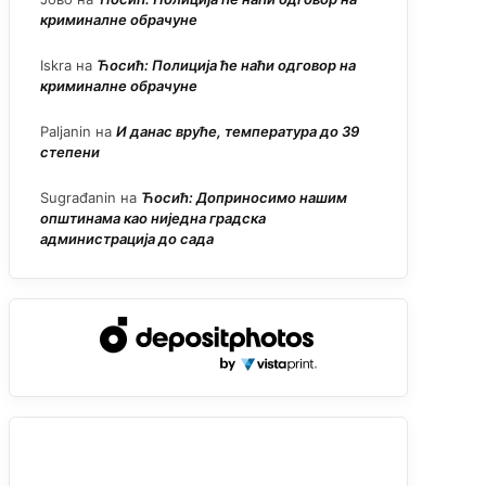
криминалне обрачуне
Iskra
на
Ћосић: Полиција ће наћи одговор на
криминалне обрачуне
Paljanin
на
И данас вруће, температура до 39
степени
Sugrađanin
на
Ћосић: Доприносимо нашим
општинама као ниједна градска
администрација до сада