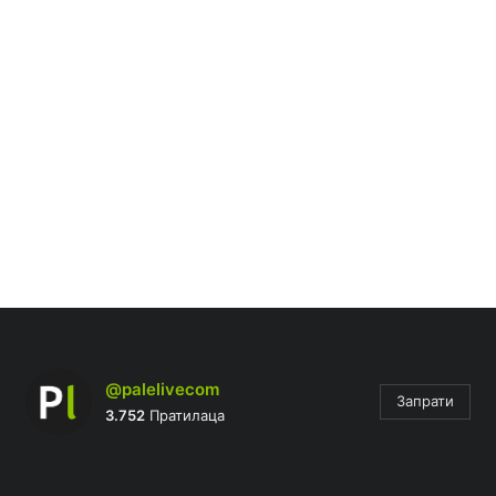
@palelivecom
Запрати
3.752
Пратилаца