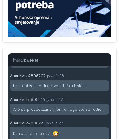
791 BiH nije priznala Kosovo kao nezavisnu
državu jer genocidna tvorevina pravi smetnju a
recimo Srbija je davno
priznala.Na
svakom
proizvodu iz Srbije stoji -uvoznik za Kosovo
Анонимно2806721
јуче
12:45
Sve i da se nekim čudom vojska Srbije "vrati" na
Kosovo-kome će se vratiti? Gdje je dobrodošla i
koga da brani? A imamo vojsku Kosova kojoj
Ћаскање
želimo svako dobro i da se što bolje opreme
Анонимно2808202
јуче
1:38
i mi tebi želimo dug život i tešku bolest
Анонимно2808216
јуче
1:42
Akò se prevede...manji umro nego sto se rodio.
Анонимно2806721
јуче
2:27
Kuniocu ide q u guz...