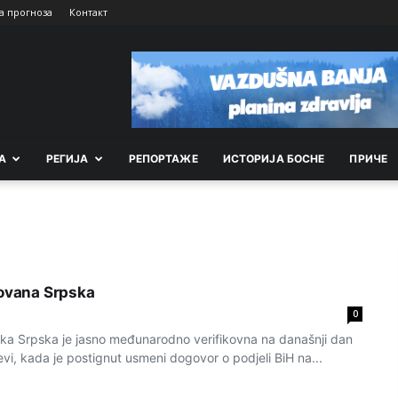
а прогноза
Контакт
А
РEГИЈА
РEПОРТАЖE
ИСТОРИЈА БОСНЕ
ПРИЧЕ
kovana Srpska
0
ka Srpska je jasno međunarodno verifikovna na današnji dan
i, kada je postignut usmeni dogovor o podjeli BiH na...