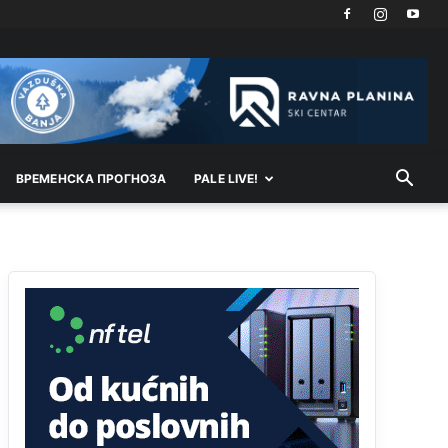
Kosovo je država a manji BH entitet pokrajina.Što
se tiče arapa po Palama i Jahorini,ostavljaju vam
pare a vi se smeškate .Da ne bi možda da vam
šalju poštom a da ne dolaze? Kurko
Анонимно2807791
јуче
11:39
БиХ није гласала да је тзв.Косово држава.
Лупаш ко к у р а ц по самару луди турко.
ВРEМEНСКА ПРОГНОЗА
PALE LIVE!
Анонимно2807895
јуче
12:16
Dobro zboris 791,ovaj721 dok nije bilo
interneta,samo mu je porodica znala da je glup!
Анонимно2807895
јуче
12:18
Drzi pod kontrolom tri stvari jezik,karakter i
ponasanje...Uzivotu brani tri stvari:cast,prijatelja i
slabije.Iz
zivota iskljuci tri stvari uvredu,neznanje
i
zavist.Sve
dok si ziv gaji tri stvari
dobrotu,pamet i prijateljstvo!!
Анонимно2806721
јуче
12:39