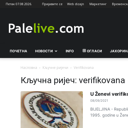
Петак 07.08.2026.
Пријавите се
Web dizajn
Маркетинг
Временск
Palelive.com
ПОЧЕТНА
НОВОСТИ
INFO
ОГЛАСИ
ЈАХОРИН
Насловна
Кључне ријечи
Verifikovana
Кључна ријеч: verifikovana
U Ženevi verifi
08/09/2021
BIJELJINA - Republi
1995. godine u Ženev