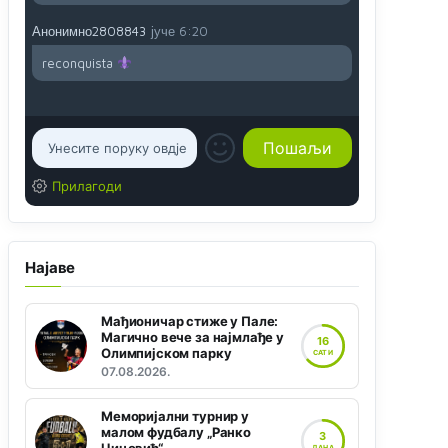
Анонимно2808843
јуче
6:20
reconquista
Прилагоди
Најаве
Мађионичар стиже у Пале:
Магично вече за најмлађе у
16
Олимпијском парку
САТИ
07.08.2026.
Меморијални турнир у
малом фудбалу „Ранко
3
ДАНА