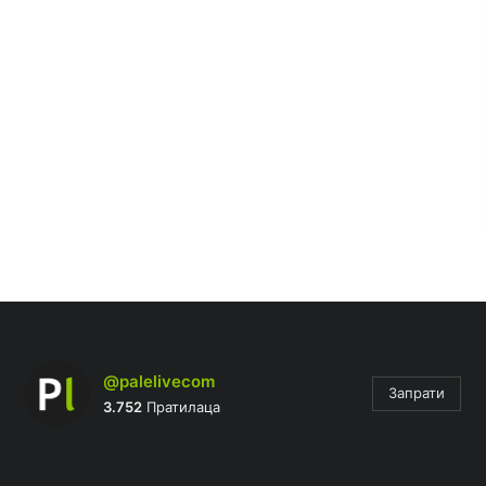
@palelivecom
Запрати
3.752
Пратилаца