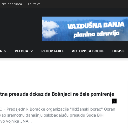
нска прогноза
Контакт
А
РEГИЈА
РEПОРТАЖE
ИСТОРИЈА БОСНЕ
ПРИЧЕ
na presuda dokaz da Bošnjaci ne žele pomirenje
0
 Predsjednik Boračke organizacije "Ilidžanski borac" Goran
e kao sramotnu današnju oslobađajuću presudu Suda BiH
vo vojnika JNA...