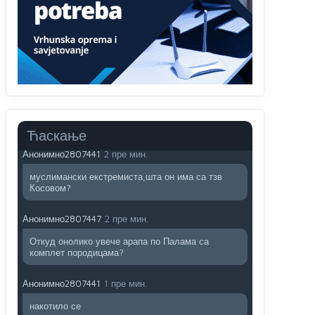
Анонимно2806721
7:23
Promjeni dilera
Анонимно2807323
32 пре мин.
Vise je Republika SRPSKA drzava nego Kosovo.
Sa Kosova se Srbi mogu i lijecit i skolovat i glasat
u Srbij. A niko sa 23 posto federacije to ne moze
u Republici Srpskoj. Zato zivjela REPUBLIKA
SRPSKA
Ћаскање
Анонимно2807441
2 пре мин.
муслимански екстремиста,шта он има са тзв
Косовом?
Анонимно2807447
2 пре мин.
Откуд онолико увече арапа по Палама са
комплет породицама?
Анонимно2807441
1 пре мин.
накотило се