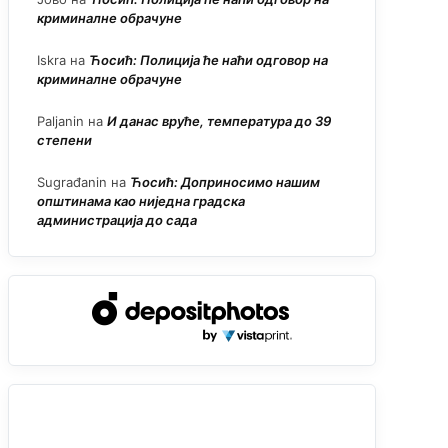
криминалне обрачуне
Iskra
на
Ћосић: Полиција ће наћи одговор на
криминалне обрачуне
Paljanin
на
И данас вруће, температура до 39
степени
Sugrađanin
на
Ћосић: Доприносимо нашим
општинама као ниједна градска
администрација до сада