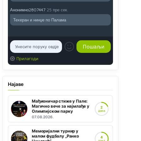
Анонимно2807447
25 пре сек.
Техеран и нинџе по Палама
Прилагоди
Најаве
Мађионичар стиже у Пале:
Магично вече за најмлађе у
2
Олимпијском парку
ДАНА
07.08.2026.
Меморијални турнир у
малом фудбалу „Ранко
4
ДАНА