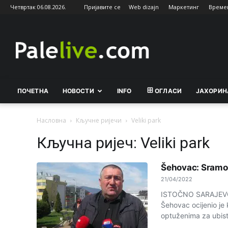
Четвртак 06.08.2026.
Пријавите се
Web dizajn
Маркетинг
Време
Palelive.com
ПОЧЕТНА
НОВОСТИ
INFO
ОГЛАСИ
ЈАХОРИН
Насловна
Кључне ријечи
Veliki park
Кључна ријеч: Veliki park
Šehovac: Sramot
21/04/2022
ISTOČNO SARAJEVO -
Šehovac ocijenio j
optuženima za ubist