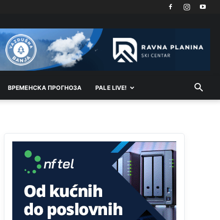
Možete sebi umisliti da je i Kosovo dio Srbije al
nije...probajte ući bez
pasosa.Tako
i
rs.Umisli
li
ste da ste nebeski narod
Анонимно2806773
6:56
АМЕРИКАНЦИ ДО КРАЈА ГОДИНЕ ОДЛАЗЕ СА
КОСОВА
ВРEМEНСКА ПРОГНОЗА
PALE LIVE!
Анонимно2806773
6:59
Затвара се и база Бондстил, у којој је лета 1999.
године било чак 7.000 војника.
Анонимно2806773
7:01
Косово више није у моди, Амери се селе у Иран.
Анонимно2806773
7:05
Војска Србије се враћа на Косово и Метохију.