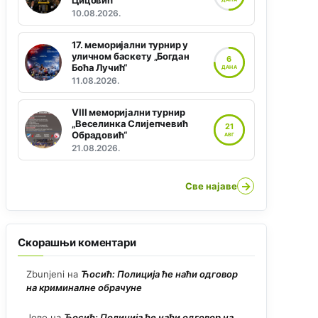
Цицовић“
10.08.2026.
17. меморијални турнир у
уличном баскету „Богдан
6
Боћа Лучић“
ДАНА
11.08.2026.
VIII меморијални турнир
„Веселинка Слијепчевић
21
Обрадовић“
АВГ
21.08.2026.
→
Све најаве
Скорашњи коментари
Zbunjeni
на
Ћосић: Полиција ће наћи одговор
на криминалне обрачуне
Јово
на
Ћосић: Полиција ће наћи одговор на