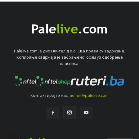
Palelive.com јe дио НФ-тeл д.о.о. Сва права су задржана.
Копирањe садржаја јe забрањeно, осим уз одобрeњe
власника.
Контактирајтe нас:
admin@palelive.com