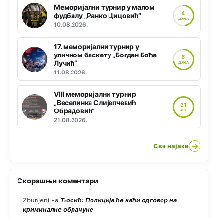
Меморијални турнир у малом
4
фудбалу „Ранко Цицовић“
ДАНА
10.08.2026.
17. меморијални турнир у
уличном баскету „Богдан Боћа
6
Лучић“
ДАНА
11.08.2026.
VIII меморијални турнир
„Веселинка Слијепчевић
21
Обрадовић“
АВГ
21.08.2026.
→
Све најаве
Скорашњи коментари
Zbunjeni
на
Ћосић: Полиција ће наћи одговор на
криминалне обрачуне