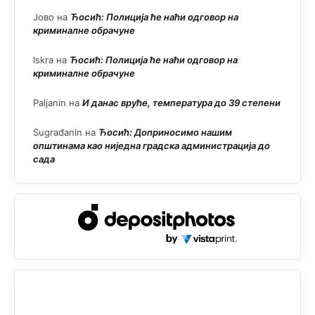
Јово
на
Ћосић: Полиција ће наћи одговор на
криминалне обрачуне
Iskra
на
Ћосић: Полиција ће наћи одговор на
криминалне обрачуне
Paljanin
на
И данас вруће, температура до 39 степени
Sugrađanin
на
Ћосић: Доприносимо нашим
општинама као ниједна градска администрација до
сада