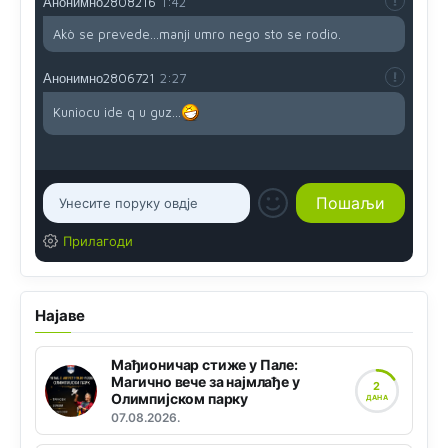
Анонимно2808216
1:42
Akò se prevede...manji umro nego sto se rodio.
Анонимно2806721
2:27
Kuniocu ide q u guz...
Прилагоди
Најаве
Мађионичар стиже у Пале:
Магично вече за најмлађе у
2
Олимпијском парку
ДАНА
07.08.2026.