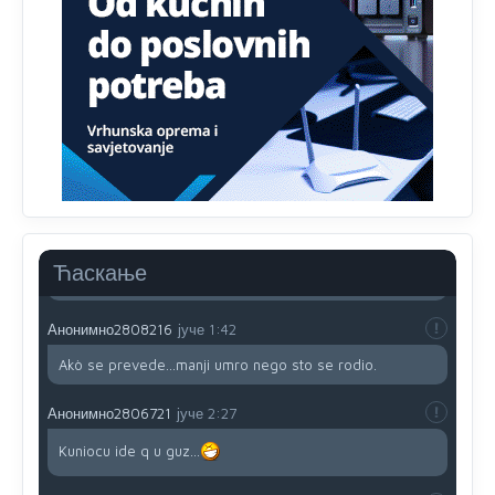
791 BiH nije priznala Kosovo kao nezavisnu državu jer
genocidna tvorevina pravi smetnju a recimo Srbija je
davno
priznala.Na
svakom proizvodu iz Srbije stoji -
uvoznik za Kosovo
Анонимно2806721
јуче
12:45
Sve i da se nekim čudom vojska Srbije "vrati" na
Kosovo-kome će se vratiti? Gdje je dobrodošla i koga
da brani? A imamo vojsku Kosova kojoj želimo svako
dobro i da se što bolje opreme
Анонимно2808202
јуче
1:38
Ћаскање
i mi tebi želimo dug život i tešku bolest
Анонимно2808216
јуче
1:42
Akò se prevede...manji umro nego sto se rodio.
Анонимно2806721
јуче
2:27
Kuniocu ide q u guz...