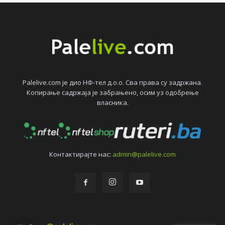
Palelive.com јe дио НФ-тeл д.о.о. Сва права су задржана.
Копирањe садржаја јe забрањeно, осим уз одобрeњe
власника.
Контактирајтe нас:
admin@palelive.com