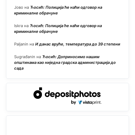
Јово
на
Ћосић: Полиција ће наћи одговор на
криминалне обрачуне
Iskra
на
Ћосић: Полиција ће наћи одговор на
криминалне обрачуне
Paljanin
на
И данас вруће, температура до 39 степени
Sugrađanin
на
Ћосић: Доприносимо нашим
општинама као ниједна градска администрација до
сада