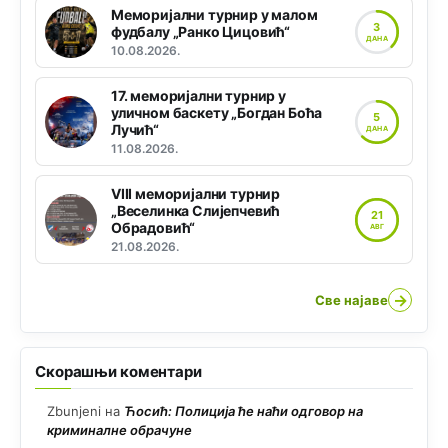
Меморијални турнир у малом
3
фудбалу „Ранко Цицовић“
ДАНА
10.08.2026.
17. меморијални турнир у
уличном баскету „Богдан Боћа
5
Лучић“
ДАНА
11.08.2026.
VIII меморијални турнир
„Веселинка Слијепчевић
21
Обрадовић“
АВГ
21.08.2026.
→
Све најаве
Скорашњи коментари
Zbunjeni
на
Ћосић: Полиција ће наћи одговор на
криминалне обрачуне