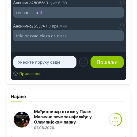
Анонимно2808843
јуче
6:20
reconquista
Анонимно2553747
3 пре мин.
Mile pozvao eleza da glasa .
Прилагоди
Најаве
Мађионичар стиже у Пале:
Магично вече за најмлађе у
11
Олимпијском парку
САТИ
07.08.2026.