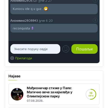
Анонимно2806721
јуче
2:27
Kuniocu ide q u guz...
Анонимно2808843
јуче
6:20
reconquista
Прилагоди
Најаве
Мађионичар стиже у Пале:
Магично вече за најмлађе у
13
Олимпијском парку
САТИ
07.08.2026.