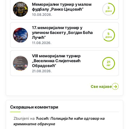
Меморијални турнир у малом
3
фудбалу „Ранко Цицовић“
ДАНА
10.08.2026.
17. меморијални турнир у
уличном баскету „Богдан Боћа
5
Лучић“
ДАНА
11.08.2026.
VIII меморијални турнир
„Веселинка Слијепчевић
21
Обрадовић“
АВГ
21.08.2026.
→
Све најаве
Скорашњи коментари
Zbunjeni
на
Ћосић: Полиција ће наћи одговор на
криминалне обрачуне