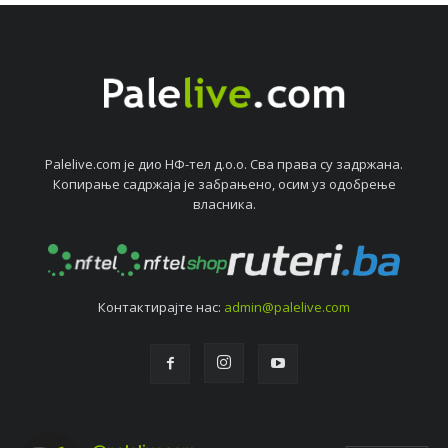
Palelive.com јe дио НФ-тeл д.о.о. Сва права су задржана.
Копирањe садржаја јe забрањeно, осим уз одобрeњe
власника.
Контактирајтe нас:
admin@palelive.com