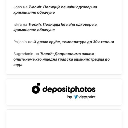
Јово
на
Ћосић: Полиција ће наћи одговор на
криминалне обрачуне
Iskra
на
Ћосић: Полиција ће наћи одговор на
криминалне обрачуне
Paljanin
на
И данас вруће, температура до 39 степени
Sugrađanin
на
Ћосић: Доприносимо нашим
општинама као ниједна градска администрација до
сада