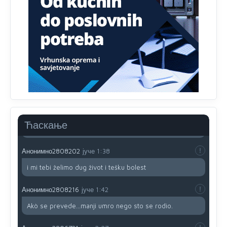
prijateljstvo!!
Анонимно2806721
јуче
12:39
791 BiH nije priznala Kosovo kao nezavisnu državu jer
genocidna tvorevina pravi smetnju a recimo Srbija je
davno
priznala.Na
svakom proizvodu iz Srbije stoji -
uvoznik za Kosovo
Анонимно2806721
јуче
12:45
Sve i da se nekim čudom vojska Srbije "vrati" na
Kosovo-kome će se vratiti? Gdje je dobrodošla i koga
da brani? A imamo vojsku Kosova kojoj želimo svako
Ћаскање
dobro i da se što bolje opreme
Анонимно2808202
јуче
1:38
i mi tebi želimo dug život i tešku bolest
Анонимно2808216
јуче
1:42
Akò se prevede...manji umro nego sto se rodio.