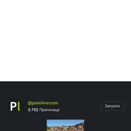
@palelivecom
Запрати
3.752
Пратилаца