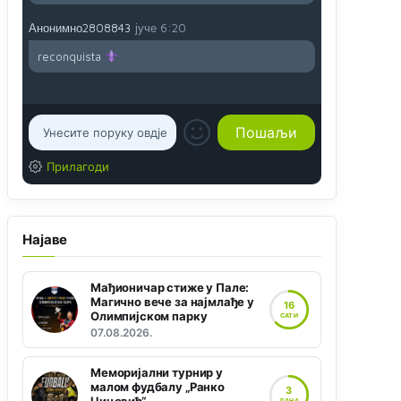
Анонимно2808843
јуче
6:20
reconquista
Прилагоди
Најаве
Мађионичар стиже у Пале:
Магично вече за најмлађе у
16
Олимпијском парку
САТИ
07.08.2026.
Меморијални турнир у
малом фудбалу „Ранко
3
ДАНА