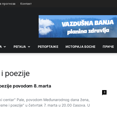
а прогноза
Контакт
А
РEГИЈА
РEПОРТАЖE
ИСТОРИЈА БОСНЕ
ПРИЧЕ
i poezije
oezije povodom 8. marta
0
ski centar" Pale, povodom Međunarodnog dana žena,
esme i poezije" u četvrtak 7. marta u 20.00 časova. U