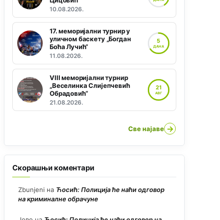
Цицовић“
10.08.2026.
17. меморијални турнир у
уличном баскету „Богдан
5
Боћа Лучић“
ДАНА
11.08.2026.
VIII меморијални турнир
„Веселинка Слијепчевић
21
Обрадовић“
АВГ
21.08.2026.
→
Све најаве
Скорашњи коментари
Zbunjeni
на
Ћосић: Полиција ће наћи одговор
на криминалне обрачуне
Јово
на
Ћосић: Полиција ће наћи одговор на