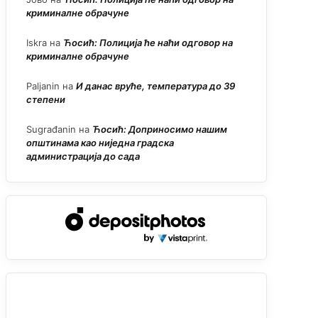
криминалне обрачуне
Iskra
на
Ћосић: Полиција ће наћи одговор на
криминалне обрачуне
Paljanin
на
И данас вруће, температура до 39
степени
Sugrađanin
на
Ћосић: Доприносимо нашим
општинама као ниједна градска
администрација до сада