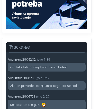
791 BiH nije priznala Kosovo kao nezavisnu
državu jer genocidna tvorevina pravi smetnju a
recimo Srbija je davno
priznala.Na
svakom
proizvodu iz Srbije stoji -uvoznik za Kosovo
Анонимно2806721
јуче
12:45
Sve i da se nekim čudom vojska Srbije "vrati" na
Kosovo-kome će se vratiti? Gdje je dobrodošla i
koga da brani? A imamo vojsku Kosova kojoj
Ћаскање
želimo svako dobro i da se što bolje opreme
Анонимно2808202
јуче
1:38
i mi tebi želimo dug život i tešku bolest
Анонимно2808216
јуче
1:42
Akò se prevede...manji umro nego sto se rodio.
Анонимно2806721
јуче
2:27
Kuniocu ide q u guz...