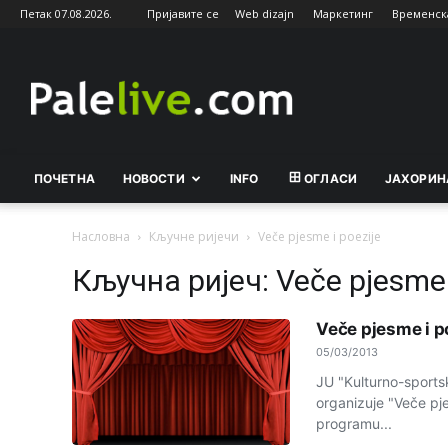
Петак 07.08.2026.
Пријавите се
Web dizajn
Маркетинг
Временск
Palelive.com
ПОЧЕТНА
НОВОСТИ
INFO
ОГЛАСИ
ЈАХОРИН
Насловна
Кључне ријечи
Veče pjesme i poezije
Кључна ријеч: Veče pjesme 
Veče pjesme i p
05/03/2013
JU "Kulturno-sport
organizuje "Veče pj
programu...