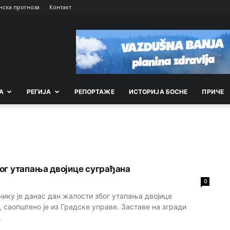
нска прогноза
Контакт
А
РEГИЈА
РEПОРТАЖE
ИСТОРИЈА БОСНЕ
ПРИЧЕ
ог утапања двојице суграђана
0
ику је данас дан жалости због утапања двојице
 саопштено је из Градске управе. Заставе на згради
.