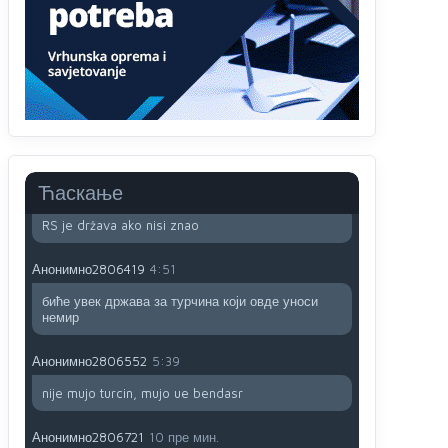
Анонимно2800732
јуче
6:20
Pavle D u d l a č
Анонимно2806339
4:23
RS je država ako nisi znao
Ћаскање
Анонимно2806339
4:24
RS je država ako nisi znao
Анонимно2806419
4:51
биће увек држава за турчина који овде уноси
немир
Анонимно2806552
5:39
nije mujo turcin, mujo ue bendasr
Анонимно2806721
10 пре мин.