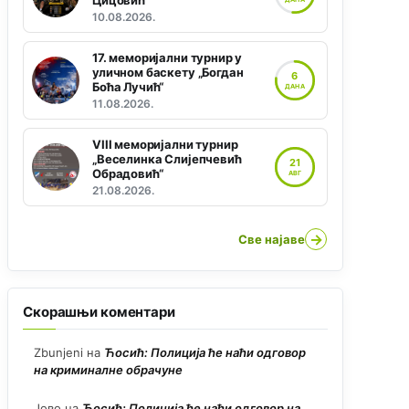
Цицовић“
10.08.2026.
17. меморијални турнир у
уличном баскету „Богдан
6
Боћа Лучић“
ДАНА
11.08.2026.
VIII меморијални турнир
„Веселинка Слијепчевић
21
Обрадовић“
АВГ
21.08.2026.
→
Све најаве
Скорашњи коментари
Zbunjeni
на
Ћосић: Полиција ће наћи одговор
на криминалне обрачуне
Јово
на
Ћосић: Полиција ће наћи одговор на