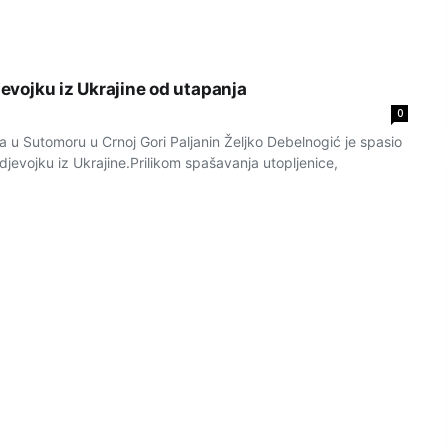
djevojku iz Ukrajine od utapanja
0
 u Sutomoru u Crnoj Gori Paljanin Željko Debelnogić je spasio
jevojku iz Ukrajine.Prilikom spašavanja utopljenice,