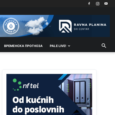
sladji u govoru-to veci prevarant...
Анонимно2802132
јуче
2:14
Mnogi nesposobni ljudi su daleko dogurali. Ko je
nesposoban može raditi sve. Sposobni rade
samo ono što znaju.
Анонимно2022778
јуче
3:59
ВРEМEНСКА ПРОГНОЗА
PALE LIVE!
....i onda su na tenkovima NATO pakta, na vlast
došli jedna baba i jedan švercer dezerter ratni
profiter i ikonokradica .... ende
Анонимно2802605
јуче
5:25
Милорад Додик је доживотни предсједник
државе Републике Српске! Душмани ће умријети
од муке,не могу му ништа.
Анонимно2802622
јуче
5:29
Mile je predsjednik stranke kao recimo Bakir ili
Dragan a
tzv.rs
neće nikad biti država,samo
pokrajina u državi Bosni i Hercegovini