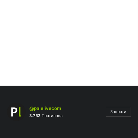
@palelivecom
Запрати
3.752
Пратилаца