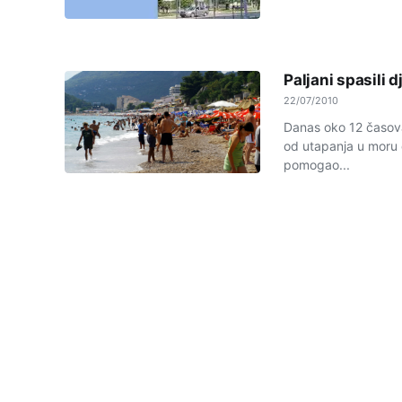
Paljani spasili 
22/07/2010
Danas oko 12 časova
od utapanja u moru d
pomogao...