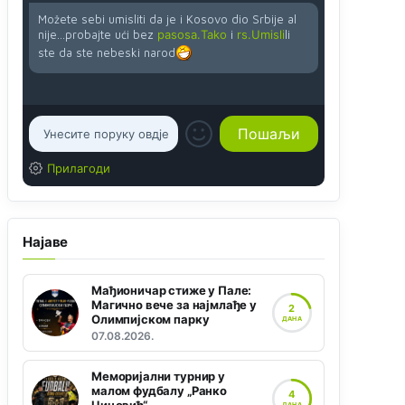
Možete sebi umisliti da je i Kosovo dio Srbije al
nije...probajte ući bez
pasosa.Tako
i
rs.Umisli
li
ste da ste nebeski narod
Прилагоди
Најаве
Мађионичар стиже у Пале:
Магично вече за најмлађе у
2
Олимпијском парку
ДАНА
07.08.2026.
Меморијални турнир у
малом фудбалу „Ранко
4
ДАНА