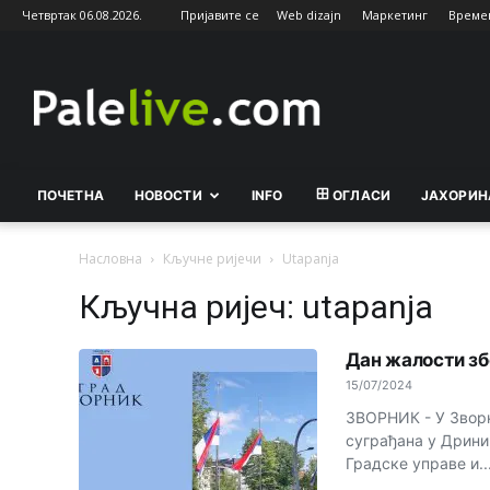
Четвртак 06.08.2026.
Пријавите се
Web dizajn
Маркетинг
Време
Palelive.com
ПОЧЕТНА
НОВОСТИ
INFO
ОГЛАСИ
ЈАХОРИН
Насловна
Кључне ријечи
Utapanja
Кључна ријеч: utapanja
Дан жалости зб
15/07/2024
ЗВОРНИК - У Зворн
суграђана у Дрини,
Градске управе и..