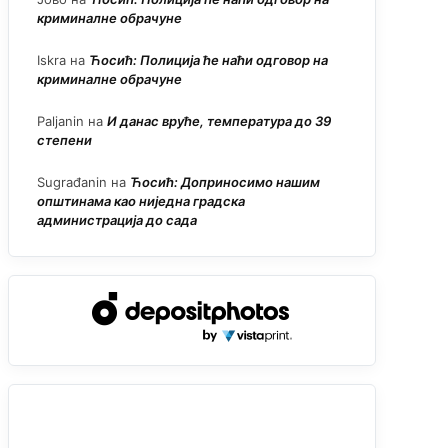
криминалне обрачуне
Iskra
на
Ћосић: Полиција ће наћи одговор на
криминалне обрачуне
Paljanin
на
И данас вруће, температура до 39
степени
Sugrađanin
на
Ћосић: Доприносимо нашим
општинама као ниједна градска
администрација до сада