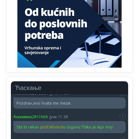
Анонимно2810587
јуче
11:13
Proguglajte
Анонимно2810587
јуче
11:21
O kako su cudni lvi ljudi,uzeli bi sve da mogu...a ja srce
svima fajem,radujem se tudjoj sreci.I ko ima i ko nema
na iso ce mjesto leci!
Анонимно2810587
јуче
11:24
Nije u svijetu problem,nahraniti siromasnd,kako nahraniti
bogate!?
Ћаскање
Анонимно2810587
јуче
11:26
Pozdrav,evo hvata me meze.
Анонимно2811968
јуче
11:38
Sta bi rekao
prof.Momcil
o Gigovic?Tako je lepi moj!