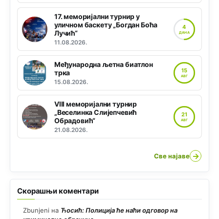
17. меморијални турнир у
уличном баскету „Богдан Боћа
4
Лучић“
ДАНА
11.08.2026.
Међународна љетна биатлон
15
трка
АВГ
15.08.2026.
VIII меморијални турнир
„Веселинка Слијепчевић
21
Обрадовић“
АВГ
21.08.2026.
→
Све најаве
Скорашњи коментари
Zbunjeni
на
Ћосић: Полиција ће наћи одговор на