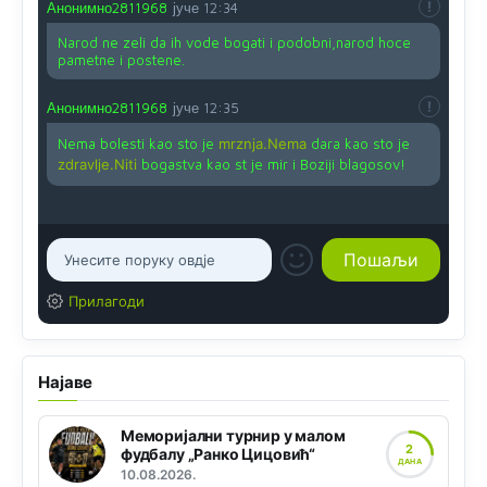
Анонимно2811968
јуче
12:34
Narod ne zeli da ih vode bogati i podobni,narod hoce
pametne i postene.
Анонимно2811968
јуче
12:35
Nema bolesti kao sto je
mrznja.Nema
dara kao sto je
zdravlje.Niti
bogastva kao st je mir i Boziji blagosov!
Прилагоди
Најаве
Меморијални турнир у малом
2
фудбалу „Ранко Цицовић“
ДАНА
10.08.2026.