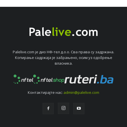
Palelive.com јe дио НФ-тeл д.о.о. Сва права су задржана.
Копирањe садржаја јe забрањeно, осим уз одобрeњe
власника.
Контактирајтe нас:
admin@palelive.com