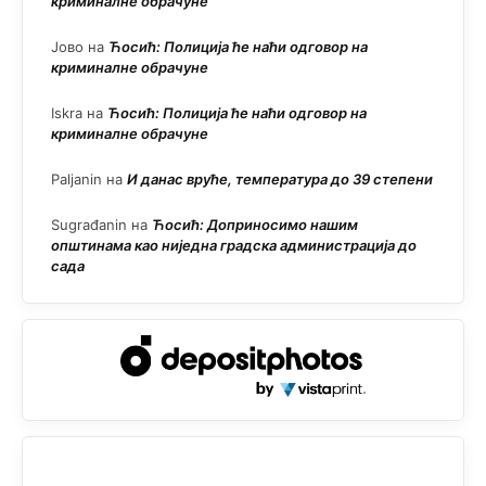
криминалне обрачуне
Јово
на
Ћосић: Полиција ће наћи одговор на
криминалне обрачуне
Iskra
на
Ћосић: Полиција ће наћи одговор на
криминалне обрачуне
Paljanin
на
И данас вруће, температура до 39 степени
Sugrađanin
на
Ћосић: Доприносимо нашим
општинама као ниједна градска администрација до
сада