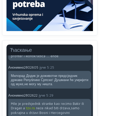
sladji u govoru-to veci prevarant...
Анонимно2802132
јуче
2:14
Mnogi nesposobni ljudi su daleko dogurali. Ko je
nesposoban može raditi sve. Sposobni rade
samo ono što znaju.
Анонимно2022778
јуче
3:59
....i onda su na tenkovima NATO pakta, na vlast
Ћаскање
došli jedna baba i jedan švercer dezerter ratni
profiter i ikonokradica .... ende
Анонимно2802605
јуче
5:25
Милорад Додик је доживотни предсједник
државе Републике Српске! Душмани ће умријети
од муке,не могу му ништа.
Анонимно2802622
јуче
5:29
Mile je predsjednik stranke kao recimo Bakir ili
Dragan a
tzv.rs
neće nikad biti država,samo
pokrajina u državi Bosni i Hercegovini