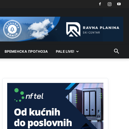
vodu
Анонимно2798926
јуче
11:17
Neka ste Vi građanin da nas produhovite!
Анонимно2798926
јуче
11:20
Najbolje da se preselite u Kanton a
ВРEМEНСКА ПРОГНОЗА
PALE LIVE!
Анонимно2798926
јуче
11:21
Ako tamo već ne živite. Topla preporuka
paljanskog seljaka
Анонимно2801833
јуче
12:28
yбиће га Били као зеца
Анонимно2800426
јуче
2:05
Sto bogatiji-to skrtiji,sto tisi-to opasniji,sto
pricivljiviji-to gluplji,sto ljepsi-to razmazaniji,sto
emotivniji-to iskreniji,sto jaci- to bezdusniji,sto