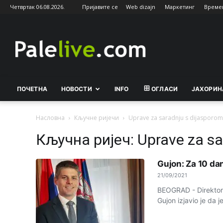
Четвртак 06.08.2026.
Пријавите се
Web dizajn
Маркетинг
Време
Palelive.com
ПОЧЕТНА
НОВОСТИ
INFO
ОГЛАСИ
ЈАХОРИН
Насловна
Кључне ријечи
Upravе za saradnju s dijasporom
Кључна ријеч: Upravе za sa
Gujon: Za 10 da
21/09/2021
BEOGRAD - Dirеktor 
Gujon izjavio jе da 