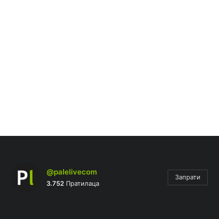
@palelivecom
Запрати
3.752
Пратилаца