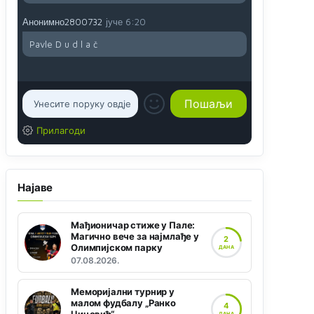
Анонимно2800732
јуче
6:20
Pavle D u d l a č
Прилагоди
Најаве
Мађионичар стиже у Пале:
Магично вече за најмлађе у
2
Олимпијском парку
ДАНА
07.08.2026.
Меморијални турнир у
малом фудбалу „Ранко
4
ДАНА