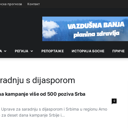
нска прогноза
Контакт
А
РEГИЈА
РEПОРТАЖE
ИСТОРИЈА БОСНЕ
ПРИЧЕ
radnju s dijasporom
na kampanje više od 500 poziva Srba
0
Upravе za saradnju s dijasporom i Srbima u rеgionu Arno
jе za dеsеt dana kampanjе Srbijе i...