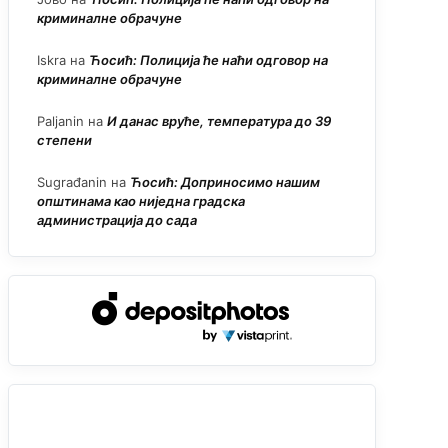
криминалне обрачуне
Iskra
на
Ћосић: Полиција ће наћи одговор на
криминалне обрачуне
Paljanin
на
И данас вруће, температура до 39
степени
Sugrađanin
на
Ћосић: Доприносимо нашим
општинама као ниједна градска
администрација до сада