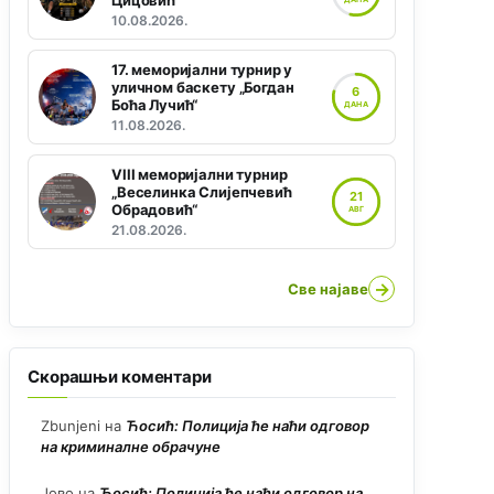
Цицовић“
10.08.2026.
17. меморијални турнир у
уличном баскету „Богдан
6
Боћа Лучић“
ДАНА
11.08.2026.
VIII меморијални турнир
„Веселинка Слијепчевић
21
Обрадовић“
АВГ
21.08.2026.
→
Све најаве
Скорашњи коментари
Zbunjeni
на
Ћосић: Полиција ће наћи одговор
на криминалне обрачуне
Јово
на
Ћосић: Полиција ће наћи одговор на