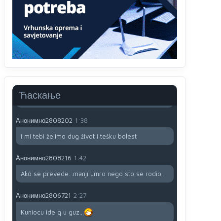
791 BiH nije priznala Kosovo kao nezavisnu
državu jer genocidna tvorevina pravi smetnju a
recimo Srbija je davno
priznala.Na
svakom
proizvodu iz Srbije stoji -uvoznik za Kosovo
Анонимно2806721
12:45
Sve i da se nekim čudom vojska Srbije "vrati" na
Kosovo-kome će se vratiti? Gdje je dobrodošla i
koga da brani? A imamo vojsku Kosova kojoj
Ћаскање
želimo svako dobro i da se što bolje opreme
Анонимно2808202
1:38
i mi tebi želimo dug život i tešku bolest
Анонимно2808216
1:42
Akò se prevede...manji umro nego sto se rodio.
Анонимно2806721
2:27
Kuniocu ide q u guz...