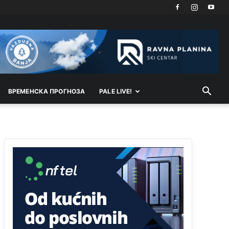
Kosovo je država a manji BH entitet pokrajina.Što
se tiče arapa po Palama i Jahorini,ostavljaju vam
pare a vi se smeškate .Da ne bi možda da vam
šalju poštom a da ne dolaze? Kurko
Анонимно2807791
11:39
БиХ није гласала да је тзв.Косово држава.
Лупаш ко к у р а ц по самару луди турко.
ВРEМEНСКА ПРОГНОЗА
PALE LIVE!
Анонимно2807895
12:16
Dobro zboris 791,ovaj721 dok nije bilo
interneta,samo mu je porodica znala da je glup!
Анонимно2807895
12:18
Drzi pod kontrolom tri stvari jezik,karakter i
ponasanje...Uzivotu brani tri stvari:cast,prijatelja i
slabije.Iz
zivota iskljuci tri stvari uvredu,neznanje
i
zavist.Sve
dok si ziv gaji tri stvari
dobrotu,pamet i prijateljstvo!!
Анонимно2806721
12:39