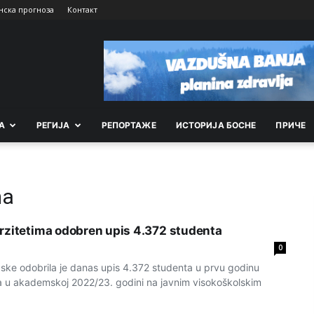
нска прогноза
Контакт
А
РEГИЈА
РEПОРТАЖE
ИСТОРИЈА БОСНЕ
ПРИЧЕ
ma
rzitetima odobren upis 4.372 studenta
0
ske odobrila je danas upis 4.372 studenta u prvu godinu
sa u akademskoj 2022/23. godini na javnim visokoškolskim