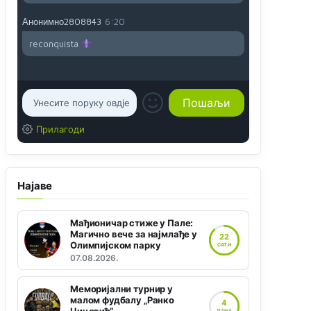
Анонимно2808843
6:20
reconquista
Прилагоди
Најаве
Мађионичар стиже у Пале:
Магично вече за најмлађе у
22
Олимпијском парку
САТИ
07.08.2026.
Меморијални турнир у
малом фудбалу „Ранко
4
ДАНА