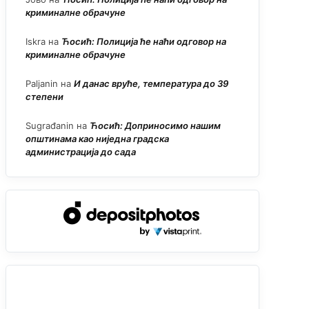
криминалне обрачуне
Iskra
на
Ћосић: Полиција ће наћи одговор на
криминалне обрачуне
Paljanin
на
И данас вруће, температура до 39
степени
Sugrađanin
на
Ћосић: Доприносимо нашим
општинама као ниједна градска
администрација до сада