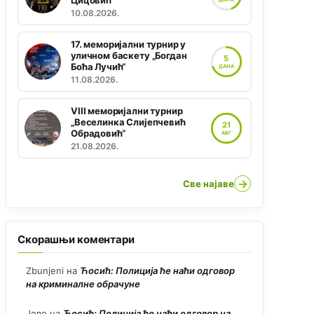
Цицовић“
10.08.2026.
17. меморијални турнир у
уличном баскету „Богдан
5
Боћа Лучић“
ДАНА
11.08.2026.
VIII меморијални турнир
„Веселинка Слијепчевић
21
Обрадовић“
АВГ
21.08.2026.
→
Све најаве
Скорашњи коментари
Zbunjeni
на
Ћосић: Полиција ће наћи одговор
на криминалне обрачуне
Јово
на
Ћосић: Полиција ће наћи одговор на