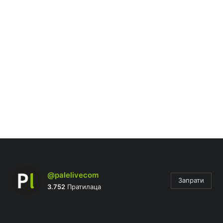
@palelivecom
Запрати
3.752
Пратилаца