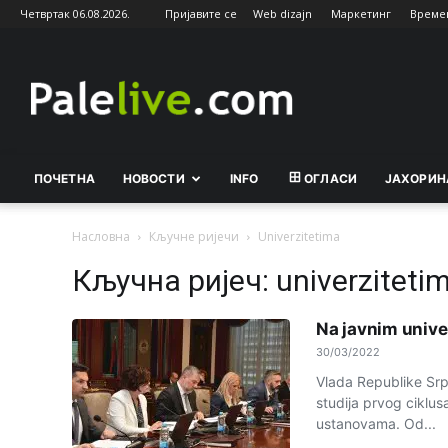
Четвртак 06.08.2026.
Пријавите се
Web dizajn
Маркетинг
Време
Palelive.com
ПОЧЕТНА
НОВОСТИ
INFO
ОГЛАСИ
ЈАХОРИН
Насловна
Кључне ријечи
Univerzitetima
Кључна ријеч: univerziteti
Na javnim unive
30/03/2022
Vlada Republike Srp
studija prvog ciklu
ustanovama. Od...