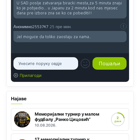
U SAD poslje zatvaranja biracki mesta,za 5 minuta znaju
ko je pobjedio... u Japanu za 2 minuta,kod nas mjesec
dana pre izbora zna se ko ce pobediti!!
Анонимно2553747
25 пре мин.
Jel moguće da toliko zaostaju za nama..
Прилагоди
Најаве
Меморијални турнир у малом
2
фудбалу „Ранко Цицовић“
ДАНА
10.08.2026.
17. меморијални турнир у