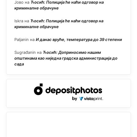
Јово
на
Ћосић: Полиција ће наћи одговор на
криминалне обрачуне
Iskra
на
Ћосић: Полиција ће наћи одговор на
криминалне обрачуне
Paljanin
на
И данас вруће, температура до 39 степени
Sugrađanin
на
Ћосић: Доприносимо нашим
општинама као ниједна градска администрација до
сада