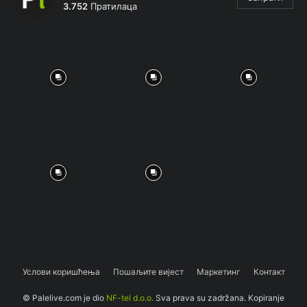
3.752
Пратилаца
Услови коришћења
Пошаљите вијест
Маркетинг
Контакт
© Palelive.com je dio
NF-tel d.o.o.
Sva prava su zadržana. Kopiranje