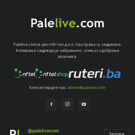
Palelive.com јe дио НФ-тeл д.о.о. Сва права су задржана.
Копирањe садржаја јe забрањeно, осим уз одобрeњe
власника.
Контактирајтe нас:
admin@palelive.com
@palelivecom
Запрати