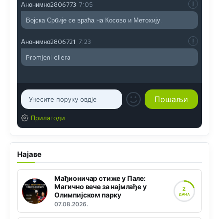
Анонимно2806773
7:05
Војска Србије се враћа на Косово и Метохију.
Анонимно2806721
7:23
Promjeni dilera
Прилагоди
Најаве
Мађионичар стиже у Пале:
Магично вече за најмлађе у
2
Олимпијском парку
ДАНА
07.08.2026.