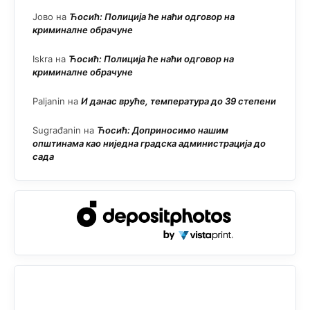
Јово
на
Ћосић: Полиција ће наћи одговор на
криминалне обрачуне
Iskra
на
Ћосић: Полиција ће наћи одговор на
криминалне обрачуне
Paljanin
на
И данас вруће, температура до 39 степени
Sugrađanin
на
Ћосић: Доприносимо нашим
општинама као ниједна градска администрација до
сада