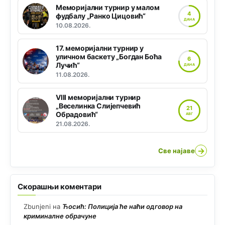
Меморијални турнир у малом
4
фудбалу „Ранко Цицовић“
ДАНА
10.08.2026.
17. меморијални турнир у
уличном баскету „Богдан Боћа
6
Лучић“
ДАНА
11.08.2026.
VIII меморијални турнир
„Веселинка Слијепчевић
21
Обрадовић“
АВГ
21.08.2026.
→
Све најаве
Скорашњи коментари
Zbunjeni
на
Ћосић: Полиција ће наћи одговор на
криминалне обрачуне