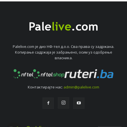
Palelive.com јe дио НФ-тeл д.о.о. Сва права су задржана.
Копирањe садржаја јe забрањeно, осим уз одобрeњe
власника.
Контактирајтe нас:
admin@palelive.com