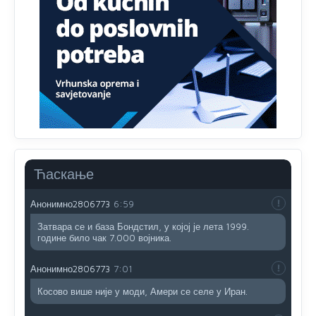
Анонимно2806552
5:39
nije mujo turcin, mujo ue bendasr
Анонимно2806721
6:37
Možete sebi umisliti da je i Kosovo dio Srbije al
nije...probajte ući bez
pasosa.Tako
i
rs.Umisli
li ste da
ste nebeski narod
Анонимно2806773
6:56
АМЕРИКАНЦИ ДО КРАЈА ГОДИНЕ ОДЛАЗЕ СА
Ћаскање
КОСОВА
Анонимно2806773
6:59
Затвара се и база Бондстил, у којој је лета 1999.
године било чак 7.000 војника.
Анонимно2806773
7:01
Косово више није у моди, Амери се селе у Иран.