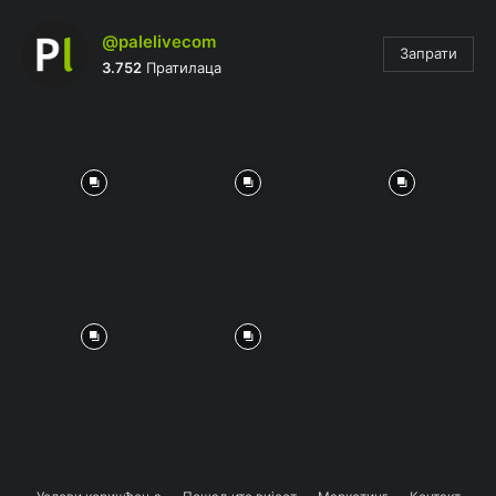
@palelivecom
Запрати
3.752
Пратилаца