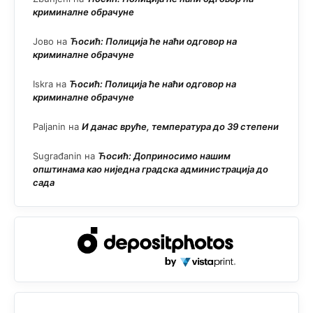
криминалне обрачуне
Јово
на
Ћосић: Полиција ће наћи одговор на
криминалне обрачуне
Iskra
на
Ћосић: Полиција ће наћи одговор на
криминалне обрачуне
Paljanin
на
И данас вруће, температура до 39 степени
Sugrađanin
на
Ћосић: Доприносимо нашим
општинама као ниједна градска администрација до
сада