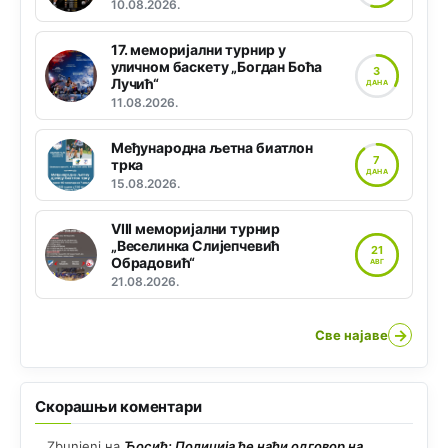
10.08.2026.
17. меморијални турнир у
уличном баскету „Богдан Боћа
3
Лучић“
ДАНА
11.08.2026.
Међународна љетна биатлон
7
трка
ДАНА
15.08.2026.
VIII меморијални турнир
„Веселинка Слијепчевић
21
Обрадовић“
АВГ
21.08.2026.
→
Све најаве
Скорашњи коментари
Zbunjeni
на
Ћосић: Полиција ће наћи одговор на