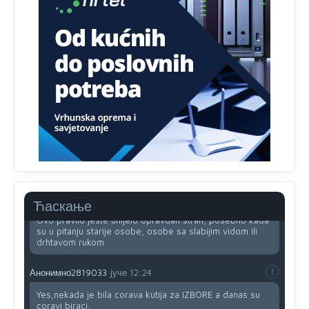
nema pristup računaru bilo koje vrste (desktop, laptop ili
tablet
Анонимно2818605
јуче
11:34
Najveći dio populacije starije od 65 godina uopšte ne
koristi internet, niti ima pristup računarima
Анонимно2818605
јуче
11:45
Uvođenje pravila da se umjesto dosadašnjeg znaka "X"
(krstića) kružić ispred kandidata mora u potpunosti
obojiti (popuniti) uvedeno je isključivo zbog tehničkih
zahtjeva optičkih skenera.
Анонимно2818605
јуче
11:45
Ћаскање
Ovo pravilo jeste unijelo opravdan strah, posebno kada
su u pitanju starije osobe, osobe sa slabijim vidom ili
drhtavom rukom
Анонимно2819033
јуче
12:24
Yes,nekada je bila corava kutija za IZBORE a danas su
coravi biraci.