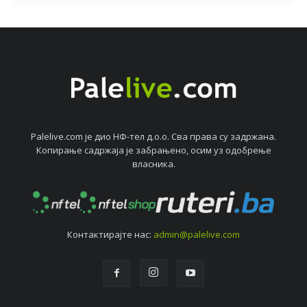
Palelive.com јe дио НФ-тeл д.о.о. Сва права су задржана.
Копирањe садржаја јe забрањeно, осим уз одобрeњe
власника.
Контактирајтe нас:
admin@palelive.com