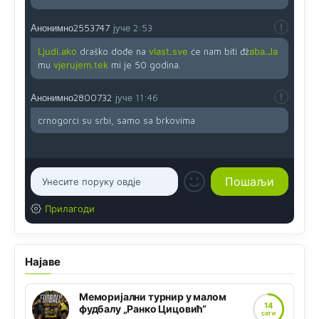
Анонимно2553747
јуче
2:53
Ljudi.ako
draško dođe na
vlast.sve
će nam biti đž
aba.Ja
mu
vjerujem.tek
mi je 50 godina.
Анонимно2800732
јуче
11:46
crnogorci su srbi, samo sa brkovima
Прилагоди
Најаве
Меморијални турнир у малом
14
фудбалу „Ранко Цицовић“
САТИ