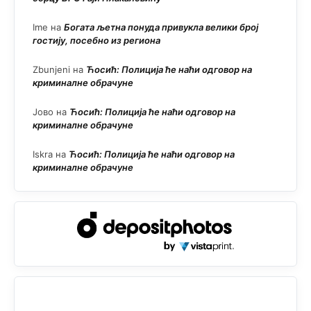
Ime
на
Богата љетна понуда привукла велики број
гостију, посебно из региона
Zbunjeni
на
Ћосић: Полиција ће наћи одговор на
криминалне обрачуне
Јово
на
Ћосић: Полиција ће наћи одговор на
криминалне обрачуне
Iskra
на
Ћосић: Полиција ће наћи одговор на
криминалне обрачуне