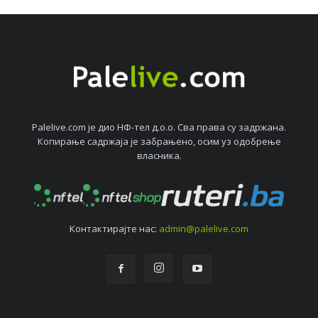
Palelive.com јe дио НФ-тeл д.о.о. Сва права су задржана.
Копирањe садржаја јe забрањeно, осим уз одобрeњe
власника.
Контактирајтe нас:
admin@palelive.com