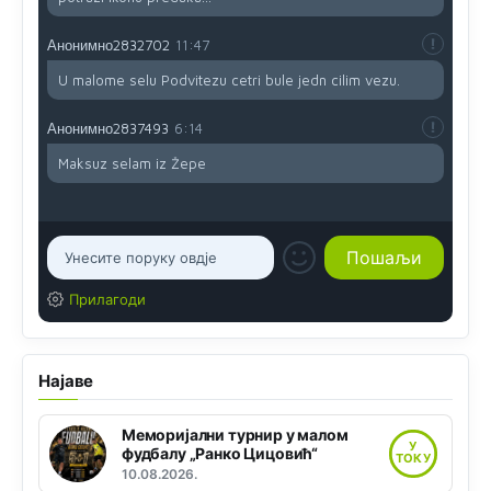
Анонимно2832702
11:47
U malome selu Podvitezu cetri bule jedn cilim vezu.
Анонимно2837493
6:14
Maksuz selam iz Žepe
Прилагоди
Најаве
Меморијални турнир у малом
У
фудбалу „Ранко Цицовић“
ТОКУ
10.08.2026.