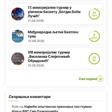
17. меморијални турнир у
уличном баскету „Богдан Боћа
21
Лучић“
САТИ
11.08.2026.
Међународна љетна биатлон
5
трка
ДАНА
15.08.2026.
VIII меморијални турнир
„Веселинка Слијепчевић
21
Обрадовић“
АВГ
21.08.2026.
→
Све најаве
Скорашњи коментари
Role
на
Највеће општинско признање постхумно
борцу ВРС Гаји Плакаловићу