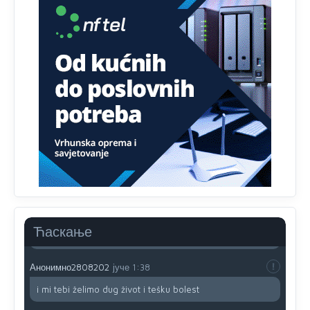
Drzi pod kontrolom tri stvari jezik,karakter i
ponasanje...Uzivotu brani tri stvari:cast,prijatelja i
slabije.Iz
zivota iskljuci tri stvari uvredu,neznanje i
zavist.Sve
dok si ziv gaji tri stvari dobrotu,pamet i
prijateljstvo!!
Анонимно2806721
јуче
12:39
791 BiH nije priznala Kosovo kao nezavisnu državu jer
genocidna tvorevina pravi smetnju a recimo Srbija je
davno
priznala.Na
svakom proizvodu iz Srbije stoji -
uvoznik za Kosovo
Анонимно2806721
јуче
12:45
Sve i da se nekim čudom vojska Srbije "vrati" na
Kosovo-kome će se vratiti? Gdje je dobrodošla i koga
da brani? A imamo vojsku Kosova kojoj želimo svako
Ћаскање
dobro i da se što bolje opreme
Анонимно2808202
јуче
1:38
i mi tebi želimo dug život i tešku bolest