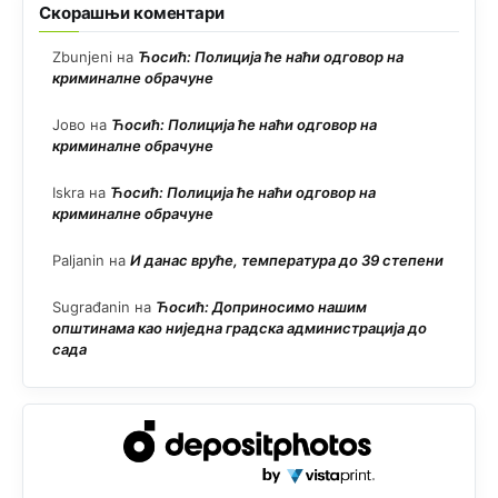
Скорашњи коментари
Zbunjeni
на
Ћосић: Полиција ће наћи одговор на
криминалне обрачуне
Јово
на
Ћосић: Полиција ће наћи одговор на
криминалне обрачуне
Iskra
на
Ћосић: Полиција ће наћи одговор на
криминалне обрачуне
Paljanin
на
И данас вруће, температура до 39 степени
Sugrađanin
на
Ћосић: Доприносимо нашим
општинама као ниједна градска администрација до
сада