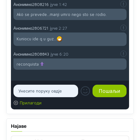
Анонимно2808216
јуче
1:42
Akò se prevede...manji umro nego sto se rodio.
Анонимно2806721
јуче
2:27
Kuniocu ide q u guz...
Анонимно2808843
јуче
6:20
reconquista
Прилагоди
Најаве