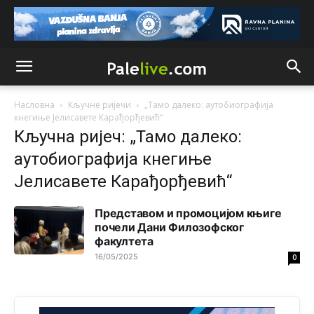
накотило се
Анонимно2807447
јуче
10:24
Техеран и нинџе по Палама
Анонимно2806721
јуче
11:21
Насловна
Кључне ријечи
„Тамо далеко: аутобиографија
Kosovo je država a manji BH entitet pokrajina.Što se tiče
кнегиње Јелисавете Карађорђевић“
arapa po Palama i Jahorini,ostavljaju vam pare a vi se
Кључна ријеч: „Тамо далеко:
smeškate .Da ne bi možda da vam šalju poštom a da ne
dolaze? Kurko
аутобиографија кнегиње
Јелисавете Карађорђевић“
Анонимно2807791
јуче
11:39
БиХ није гласала да је тзв.Косово држава. Лупаш ко к у
р а ц по самару луди турко.
Представом и промоцијом књиге
почели Дани Филозофског
факултета
Анонимно2807895
јуче
12:16
16/05/2025
0
Dobro zboris 791,ovaj721 dok nije bilo interneta,samo
mu je porodica znala da je glup!
Анонимно2807895
јуче
12:18