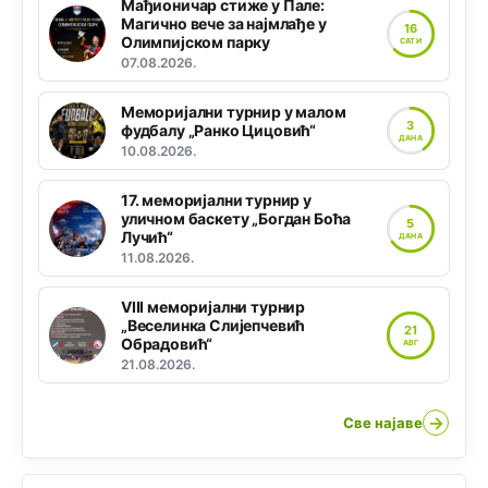
Мађионичар стиже у Пале:
Магично вече за најмлађе у
16
Олимпијском парку
САТИ
07.08.2026.
Меморијални турнир у малом
3
фудбалу „Ранко Цицовић“
ДАНА
10.08.2026.
17. меморијални турнир у
уличном баскету „Богдан Боћа
5
Лучић“
ДАНА
11.08.2026.
VIII меморијални турнир
„Веселинка Слијепчевић
21
Обрадовић“
АВГ
21.08.2026.
→
Све најаве