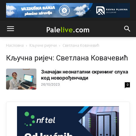
Vodovodu je primaran novac koji sigurno dobija iz
Kantona.Seljac
i koji žive u Palama (kakvi građani kad je
sve šljeglo) ionako slabo plaćaju vodu
Анонимно2798926
јуче
11:17
Neka ste Vi građanin da nas produhovite!
Насловна
Кључне ријечи
Светлана Ковачевић
Анонимно2798926
јуче
11:20
Кључна ријеч: Светлана Ковачевић
Najbolje da se preselite u Kanton a
Значајан неонатални скрининг слуха
Анонимно2798926
код новорођенчади
јуче
11:21
26/10/2023
0
Ako tamo već ne živite. Topla preporuka paljanskog
seljaka
Анонимно2801833
јуче
12:28
yбиће га Били као зеца
Анонимно2800426
јуче
2:05