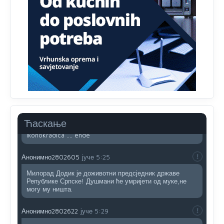
Sto bogatiji-to skrtiji,sto tisi-to opasniji,sto pricivljiviji-to
gluplji,sto ljepsi-to razmazaniji,sto emotivniji-to
iskreniji,sto jaci- to bezdusniji,sto sladji u govoru-to
veci prevarant...
Анонимно2802132
јуче
2:14
Mnogi nesposobni ljudi su daleko dogurali. Ko je
nesposoban može raditi sve. Sposobni rade samo ono
što znaju.
Анонимно2022778
јуче
3:59
....i onda su na tenkovima NATO pakta, na vlast došli
Ћаскање
jedna baba i jedan švercer dezerter ratni profiter i
ikonokradica .... ende
Анонимно2802605
јуче
5:25
Милорад Додик је доживотни предсједник државе
Републике Српске! Душмани ће умријети од муке,не
могу му ништа.
Анонимно2802622
јуче
5:29