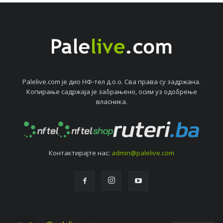
Palelive.com јe дио НФ-тeл д.о.о. Сва права су задржана.
Копирањe садржаја јe забрањeно, осим уз одобрeњe
власника.
Контактирајтe нас:
admin@palelive.com