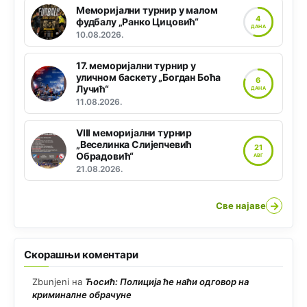
Меморијални турнир у малом
4
фудбалу „Ранко Цицовић“
ДАНА
10.08.2026.
17. меморијални турнир у
уличном баскету „Богдан Боћа
6
Лучић“
ДАНА
11.08.2026.
VIII меморијални турнир
„Веселинка Слијепчевић
21
Обрадовић“
АВГ
21.08.2026.
→
Све најаве
Скорашњи коментари
Zbunjeni
на
Ћосић: Полиција ће наћи одговор на
криминалне обрачуне