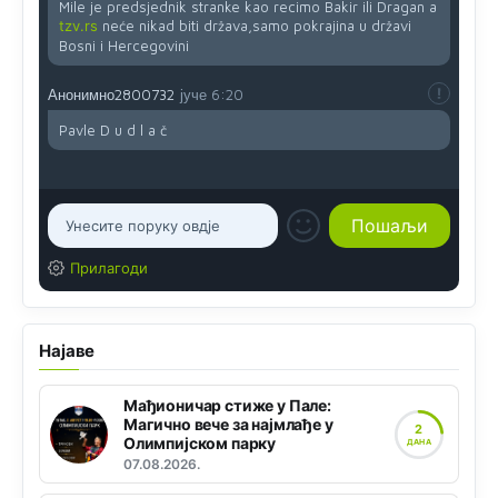
Mile je predsjednik stranke kao recimo Bakir ili Dragan a
tzv.rs
neće nikad biti država,samo pokrajina u državi
Bosni i Hercegovini
Анонимно2800732
јуче
6:20
Pavle D u d l a č
Прилагоди
Најаве
Мађионичар стиже у Пале:
Магично вече за најмлађе у
2
Олимпијском парку
ДАНА
07.08.2026.