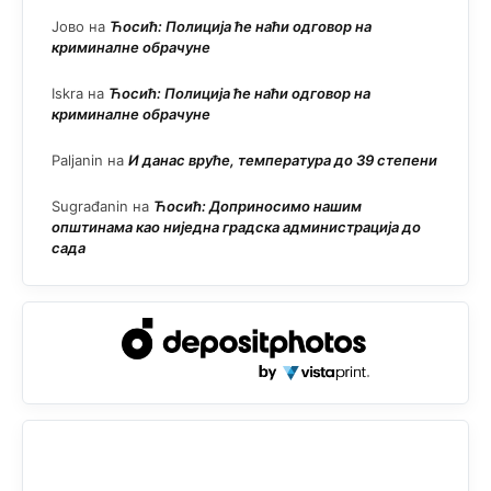
Јово
на
Ћосић: Полиција ће наћи одговор на
криминалне обрачуне
Iskra
на
Ћосић: Полиција ће наћи одговор на
криминалне обрачуне
Paljanin
на
И данас вруће, температура до 39 степени
Sugrađanin
на
Ћосић: Доприносимо нашим
општинама као ниједна градска администрација до
сада