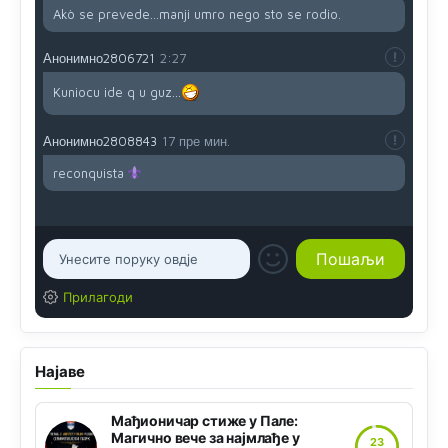
Akò se prevede...manji umro nego sto se rodio.
Анонимно2806721
2:27
Kuniocu ide q u guz...
Анонимно2808843
17 пре мин.
reconquista
Прилагоди
Најаве
Мађионичар стиже у Пале:
Магично вече за најмлађе у
23