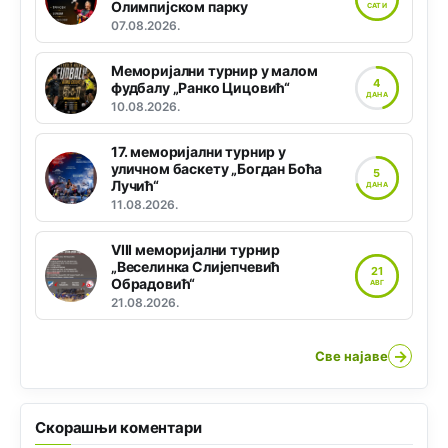
Олимпијском парку
САТИ
07.08.2026.
Меморијални турнир у малом
4
фудбалу „Ранко Цицовић“
ДАНА
10.08.2026.
17. меморијални турнир у
уличном баскету „Богдан Боћа
5
Лучић“
ДАНА
11.08.2026.
VIII меморијални турнир
„Веселинка Слијепчевић
21
Обрадовић“
АВГ
21.08.2026.
→
Све најаве
Скорашњи коментари