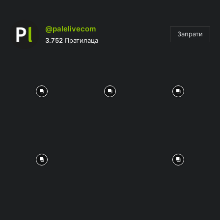
@palelivecom
Запрати
3.752
Пратилаца