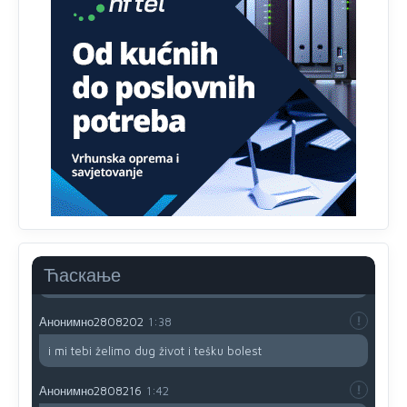
ponasanje...Uzivotu brani tri stvari:cast,prijatelja i
slabije.Iz
zivota iskljuci tri stvari uvredu,neznanje i
zavist.Sve
dok si ziv gaji tri stvari dobrotu,pamet i
prijateljstvo!!
Анонимно2806721
12:39
791 BiH nije priznala Kosovo kao nezavisnu državu jer
genocidna tvorevina pravi smetnju a recimo Srbija je
davno
priznala.Na
svakom proizvodu iz Srbije stoji -
uvoznik za Kosovo
Анонимно2806721
12:45
Sve i da se nekim čudom vojska Srbije "vrati" na
Kosovo-kome će se vratiti? Gdje je dobrodošla i koga
da brani? A imamo vojsku Kosova kojoj želimo svako
Ћаскање
dobro i da se što bolje opreme
Анонимно2808202
1:38
i mi tebi želimo dug život i tešku bolest
Анонимно2808216
1:42