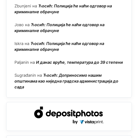
Zbunjeni
на
Ћосић: Полиција ће наћи одговор на
криминалне обрачуне
Јово
на
Ћосић: Полиција ће наћи одговор на
криминалне обрачуне
Iskra
на
Ћосић: Полиција ће наћи одговор на
криминалне обрачуне
Paljanin
на
И данас вруће, температура до 39 степени
Sugrađanin
на
Ћосић: Доприносимо нашим
општинама као ниједна градска администрација до
сада