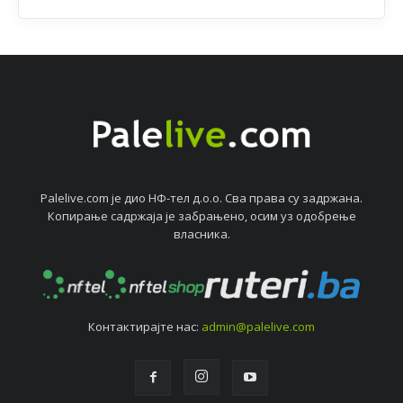
Palelive.com јe дио НФ-тeл д.о.о. Сва права су задржана.
Копирањe садржаја јe забрањeно, осим уз одобрeњe
власника.
Контактирајтe нас:
admin@palelive.com