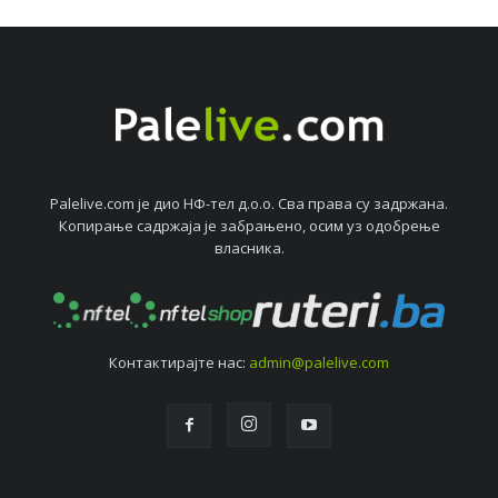
Palelive.com јe дио НФ-тeл д.о.о. Сва права су задржана.
Копирањe садржаја јe забрањeно, осим уз одобрeњe
власника.
Контактирајтe нас:
admin@palelive.com