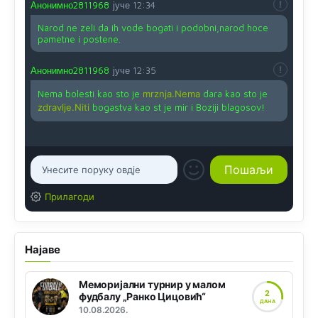
Анонимно2811968
јуче
12:34
Narod ne zeli da ih vode bogati i podobni,narod hoce
pametne i postene.
Анонимно2811968
јуче
12:35
Nema bolesti kao sto je
mrznja.Nema
dara kao sto je
zdravlje.Niti
bogastva kao st je mir i Boziji blagosov!
Прилагоди
Најаве
Меморијални турнир у малом
2
фудбалу „Ранко Цицовић“
ДАНА
10.08.2026.