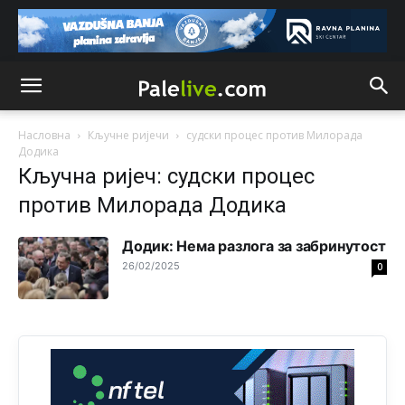
Анонимно2808202
8/6/2026
1:38
i mi tebi želimo dug život i tešku bolest
Анонимно2808216
8/6/2026
1:42
Akò se prevede...manji umro nego sto se rodio.
Насловна
Кључне ријечи
судски процес против Милорада
Додика
Кључна ријеч: судски процес
Анонимно2806721
8/6/2026
2:27
против Милорада Додика
Kuniocu ide q u guz...
Додик: Нема разлога за забринутост
Анонимно2808843
8/6/2026
6:20
26/02/2025
0
reconquista
Анонимно2810587
јуче
11:11
Evo dasak vijetra s Romanije,neko iz publike povika,ma
pusti ih ciganija...pocetkom ovog vjeka,neko rece za
Radovana i Ratka kaki su oni srbi...i poce dalje da
besjedi znam ja dobro sta je bilo u Ag-ci...