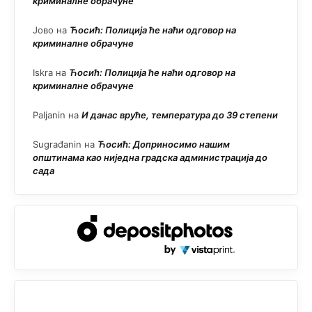
криминалне обрачуне
Јово
на
Ћосић: Полиција ће наћи одговор на
криминалне обрачуне
Iskra
на
Ћосић: Полиција ће наћи одговор на
криминалне обрачуне
Paljanin
на
И данас вруће, температура до 39 степени
Sugrađanin
на
Ћосић: Доприносимо нашим
општинама као ниједна градска администрација до
сада